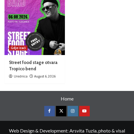
Gdje izaći
Street food stage otvara
Tropico bend
Urednica
August 6, 2026
Home
Web Design & Development: Arsvita Tuzla, photo & visal