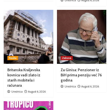
Urednica
August 6, 2026
Nauka
Zabava
Britanska Kraljevska
Za Ginisa: Penzioner iz
kovnica vadi zlato iz
BiH prima penziju već 76
starih mobitela i
godina
računara
Urednica
August 6, 2026
Urednica
August 6, 2026