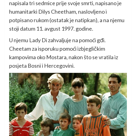
napisala tri sedmice prije svoje smrti, napisano je
humanitarki Dilys Cheetham, naslovljeno i
potpisano rukom (ostatak je natipkan), a na njemu
stoji datum 11. avgust 1997. godine.
U njemu Lady Di zahvaljuje na pomoći gđi.
Cheetam za isporuku pomoći izbjegličkim
kampovima oko Mostara, nakon što se vratila iz
posjeta Bosni i Hercegovini.