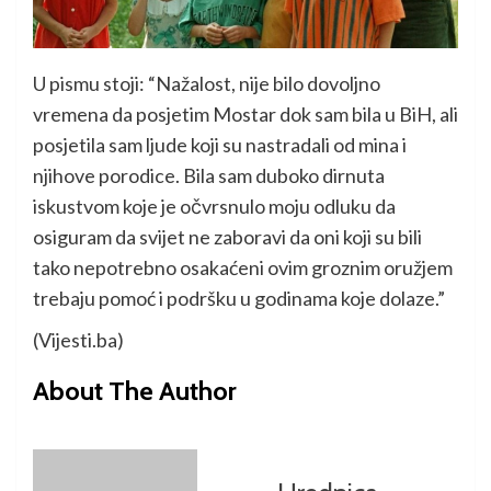
U pismu stoji: “Nažalost, nije bilo dovoljno
vremena da posjetim Mostar dok sam bila u BiH, ali
posjetila sam ljude koji su nastradali od mina i
njihove porodice. Bila sam duboko dirnuta
iskustvom koje je očvrsnulo moju odluku da
osiguram da svijet ne zaboravi da oni koji su bili
tako nepotrebno osakaćeni ovim groznim oružjem
trebaju pomoć i podršku u godinama koje dolaze.”
(Vijesti.ba)
About The Author