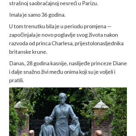
strašnoj saobraćajnoj nesreći u Parizu.
Imala je samo 36 godina.
U tom trenutku bila je u periodu promjena —
započinjala je novo poglavlje svog života nakon
razvoda od princa Charlesa, prijestolonasljednika
britanske krune.
Danas, 28 godina kasnije, naslijeđe princeze Diane
i dalje snažno živi među onima koji su je voljeli i
pratili.