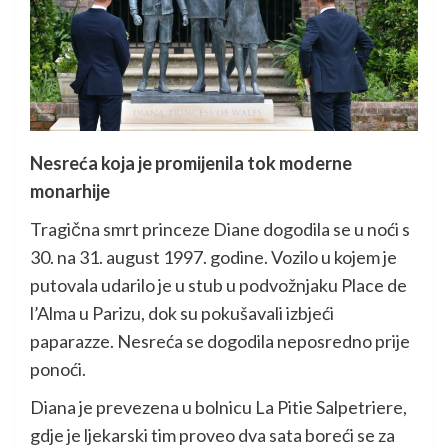
Nesreća koja je promijenila tok moderne
monarhije
Tragična smrt princeze Diane dogodila se u noći s
30. na 31. august 1997. godine. Vozilo u kojem je
putovala udarilo je u stub u podvožnjaku Place de
l’Alma u Parizu, dok su pokušavali izbjeći
paparazze. Nesreća se dogodila neposredno prije
ponoći.
Diana je prevezena u bolnicu La Pitie Salpetriere,
gdje je ljekarski tim proveo dva sata boreći se za