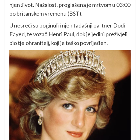
njen život. Nažalost, proglašena je mrtvom u 03:00
po britanskom vremenu (BST).
U nesreći su poginuli i njen tadašnji partner Dodi
Fayed, te vozač Henri Paul, dok je jedini preživjeli
bio tjelohranitelj, koji je teško povrijeđen.