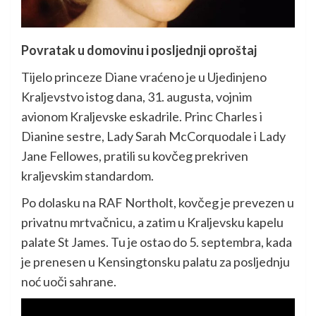
Povratak u domovinu i posljednji oproštaj
Tijelo princeze Diane vraćeno je u Ujedinjeno
Kraljevstvo istog dana, 31. augusta, vojnim
avionom Kraljevske eskadrile. Princ Charles i
Dianine sestre, Lady Sarah McCorquodale i Lady
Jane Fellowes, pratili su kovčeg prekriven
kraljevskim standardom.
Po dolasku na RAF Northolt, kovčeg je prevezen u
privatnu mrtvačnicu, a zatim u Kraljevsku kapelu
palate St James. Tu je ostao do 5. septembra, kada
je prenesen u Kensingtonsku palatu za posljednju
noć uoči sahrane.