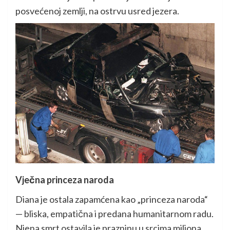
posvećenoj zemlji, na ostrvu usred jezera.
Vječna princeza naroda
Diana je ostala zapamćena kao „princeza naroda“
— bliska, empatična i predana humanitarnom radu.
Njena smrt ostavila je prazninu u srcima miliona