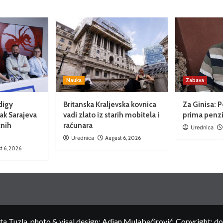
Nauka
Zabava
digy
Britanska Kraljevska kovnica
Za Ginisa: P
ak Sarajeva
vadi zlato iz starih mobitela i
prima penzi
nih
računara
Urednica
Urednica
August 6, 2026
t 6, 2026
 Tuzla, photo & visal design: Adian Mulabećirović, Copyright: d