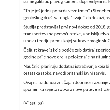
su megaliti od plavog kamena dopremljeni na 
“To je još jedna potvrda veze između Stoneheng
geološkog društva, naglašavajući da dokazi jas
Studija predstavlja i prvi novi dokaz od 2018.
transportovane pomoću stoke, a ne isključivo 
u novu teoriju prema kojoj su krave mogle služit
Čeljust krave iz koje potiče zub datira iz pe
godine prije nove ere, a položena je na ritualn
Naučnici planiraju dodatna istraživanja koja b
ostataka stoke, navodi britanski javni servis.
Ovaj nalaz donosi značajan doprinos razumije
spomenika svijeta i otvara nove puteve istraživ
(Vijesti.ba)