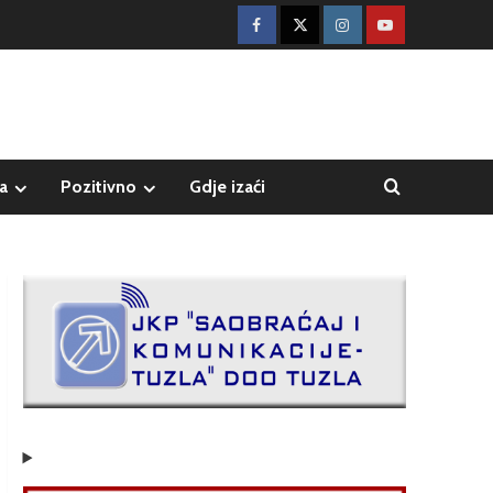
a
Pozitivno
Gdje izaći