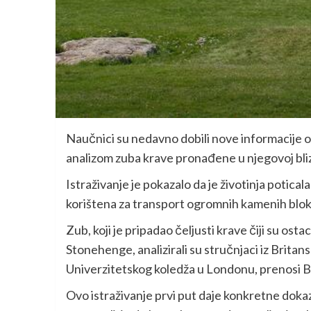
Naučnici su nedavno dobili nove informacije 
analizom zuba krave pronađene u njegovoj bliz
Istraživanje je pokazalo da je životinja potical
korištena za transport ogromnih kamenih blok
Zub, koji je pripadao čeljusti krave čiji su os
Stonehenge, analizirali su stručnjaci iz Britan
Univerzitetskog koledža u Londonu, prenosi 
Ovo istraživanje prvi put daje konkretne dok