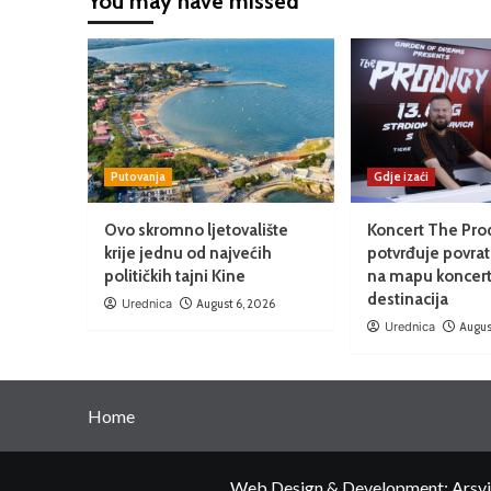
You may have missed
Putovanja
Gdje izaći
Ovo skromno ljetovalište
Koncert The Pro
krije jednu od najvećih
potvrđuje povrat
političkih tajni Kine
na mapu koncert
destinacija
Urednica
August 6, 2026
Urednica
Augus
Home
Web Design & Development: Arsvita