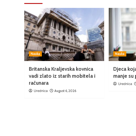
Nauka
Nauka
Britanska Kraljevska kovnica
Djeca koj
vadi zlato iz starih mobitela i
manje su
računara
Urednica
Urednica
August 6, 2026