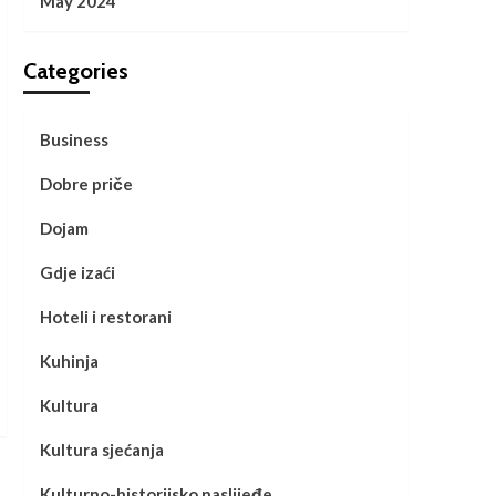
May 2024
Categories
Business
Dobre priče
Dojam
Gdje izaći
Hoteli i restorani
Kuhinja
Kultura
Kultura sjećanja
Kulturno-historijsko naslijeđe