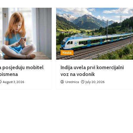
Nauka
a posjeduju mobitel
Indija uvela prvi komercijalni
 pismena
voz na vodonik
August 3, 2026
Urednica
July 20, 2026