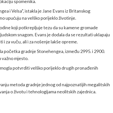
lokaciju spomenika.
ea i Velsa”, istakla je Jane Evans iz Britanskog
no upućuju na velško porijeklo životinje.
 godine koji potkrepljuje tezu da su kamene gromade
ljudskom snagom. Evans je dodala da se rezultati uklapaju
i i za vuču, ali i za nošenje lakše opreme.
rioda početka gradnje Stonehengea, između 2995. i 2900.
o važno mjesto.
i mogla potvrditi velško porijeklo drugih pronađenih
vanju metoda gradnje jednog od najpoznatijih megalitskih
anja o životu i tehnologijama neolitskih zajednica.