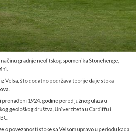
o načinu gradnje neolitskog spomenika Stonehenge,
ini.
a iz Velsa, što dodatno podržava teorije da je stoka
ova.
taci pronađeni 1924. godine pored južnog ulaza u
skog geološkog društva, Univerziteta u Cardiffu i
BBC.
aze o povezanosti stoke sa Velsom upravo u periodu kada