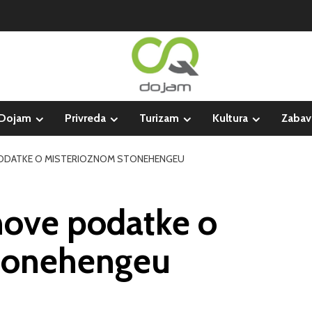
Dojam
Privreda
Turizam
Kultura
Zabav
 PODATKE O MISTERIOZNOM STONEHENGEU
 nove podatke o
tonehengeu