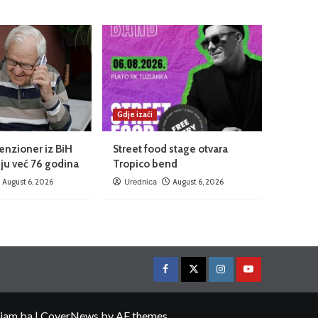
Gdje izaći
enzioner iz BiH
Street food stage otvara
ju već 76 godina
Tropico bend
August 6, 2026
Urednica
August 6, 2026
ojam.ba
|
CoverNews
by AF themes.