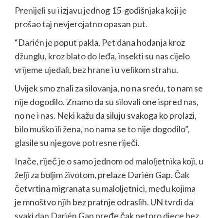
Prenijeli su i izjavu jednog 15-godišnjaka koji je
prošao taj nevjerojatno opasan put.
“Darién je poput pakla. Pet dana hodanja kroz
džunglu, kroz blato do leđa, insekti su nas cijelo
vrijeme ujedali, bez hrane i u velikom strahu.
Uvijek smo znali za silovanja, no na sreću, to nam se
nije dogodilo. Znamo da su silovali one ispred nas,
no ne i nas. Neki kažu da siluju svakoga ko prolazi,
bilo muško ili žena, no nama se to nije dogodilo”,
glasile su njegove potresne riječi.
Inače, riječ je o samo jednom od maloljetnika koji, u
želji za boljim životom, prelaze Darién Gap. Čak
četvrtina migranata su maloljetnici, među kojima
je mnoštvo njih bez pratnje odraslih. UN tvrdi da
svaki dan Darién Gap pređe čak petoro djece bez