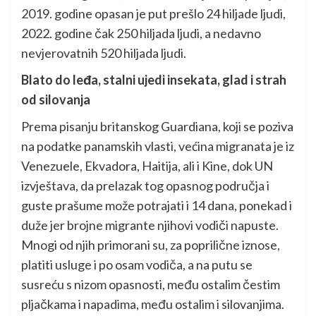
2019. godine opasan je put prešlo 24 hiljade ljudi,
2022. godine čak 250 hiljada ljudi, a nedavno
nevjerovatnih 520 hiljada ljudi.
Blato do leđa, stalni ujedi insekata, glad i strah
od silovanja
Prema pisanju britanskog Guardiana, koji se poziva
na podatke panamskih vlasti, većina migranata je iz
Venezuele, Ekvadora, Haitija, ali i Kine, dok UN
izvještava, da prelazak tog opasnog područja i
guste prašume može potrajati i 14 dana, ponekad i
duže jer brojne migrante njihovi vodiči napuste.
Mnogi od njih primorani su, za poprilične iznose,
platiti usluge i po osam vodiča, a na putu se
susreću s nizom opasnosti, među ostalim čestim
pljačkama i napadima, među ostalim i silovanjima.