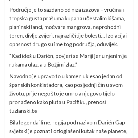
Područje je to sazdano od niza izazova – vrućina i
tropska gusta prašuma kupana učestalim kišama,
planinski lanci, močvare mangrova, neprohodni
teren, divlje zvijeri, najrazličitije bolesti… Izolacija i
opasnost drugo su ime tog područja, oduvijek.
“Kad ideš u Darién, povjeri se Mariji jer u njenim je
rukama ulaz, a u Božjim izlaz.”
Navodno je upravo to u kamen uklesao jedan od
španskih konkistadora, kao posljednji čin u svom
životu, prije nego što je umro a njegovo tijelo
pronađeno kako pluta u Pacifiku, prenosi
tuzlanski.ba
Bila legenda ili ne, regija pod nazivom Darién Gap
svjetski je poznat i ozloglašeni kutak naše planete,