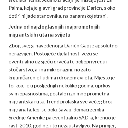
Palma, koja je glavni grad provincije Darién, s oko
četiri hiljade stanovnika, na panamskoj strani.
Jedna od najzloglasnijih i najprometnijih
migrantskih ruta na svijetu
Zbog svega navedenoga Darién Gap je apsolutno
nerazvijen. Postojeće djelatnosti vežu se
eventualno uz sječu drveća te poljoprivredu i
stočarstvo, ali na mikro razini, no zato
krijumčarenje ljudima i drogom cvijeta. Mjesto je
to, koje je u posljednjih nekoliko godina, uprkos
svim opasnostima, postalo i iznimno prometna
migrantska ruta. Trend prolaska sve većeg broj
migranata, koji se pokušavaju domaći zemlja
Srednje Amerike pa eventualno SAD-a, krenuo je
rasti 2010. godine, i to nezaustavljivo. Na primjer,