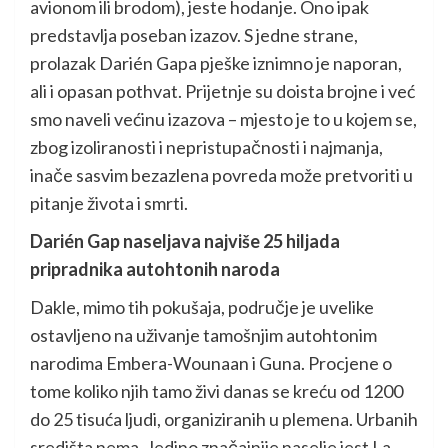
avionom ili brodom), jeste hodanje. Ono ipak
predstavlja poseban izazov. S jedne strane,
prolazak Darién Gapa pješke iznimno je naporan,
ali i opasan pothvat. Prijetnje su doista brojne i već
smo naveli većinu izazova – mjesto je to u kojem se,
zbog izoliranosti i nepristupačnosti i najmanja,
inače sasvim bezazlena povreda može pretvoriti u
pitanje života i smrti.
Darién Gap naseljava najviše 25 hiljada
pripradnika autohtonih naroda
Dakle, mimo tih pokušaja, područje je uvelike
ostavljeno na uživanje tamošnjim autohtonim
narodima Embera-Wounaan i Guna. Procjene o
tome koliko njih tamo živi danas se kreću od 1200
do 25 tisuća ljudi, organiziranih u plemena. Urbanih
središta nema. Jedino značajnije naselje jest La