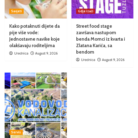
Savjeti
Gdje izaći
Kako potaknuti dijete da
Street food stage
pije više vode:
završava nastupom
Jednostavne navike koje
benda Momci iz kvarta i
olakšavaju roditeljima
Zlatana Karića, sa
bendom
Urednica
August 9, 2026
Urednica
August 9, 2026
Servis