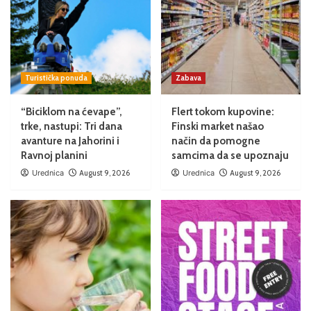
Turistička ponuda
Zabava
“Biciklom na ćevape”,
Flert tokom kupovine:
trke, nastupi: Tri dana
Finski market našao
avanture na Jahorini i
način da pomogne
Ravnoj planini
samcima da se upoznaju
Urednica
August 9, 2026
Urednica
August 9, 2026