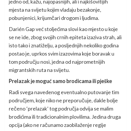
jedno od, kažu, najopasnijih, ali i najkišovitijih
mjesta na svijetu kojim vladaju bezakonje,
pobunjenici, krijumčari drogom i ljudima.
Darién Gap već stoljećima slovi kao mjesto u koje
se ne ide, zbog svojih crnih epiteta izaziva strah, ali
isto tako i znatiželju, a posljednjih nekoliko godina
postao je, uprkos svim izazovima koje boravak u
tom području nosi, jedna od najprometnijih
migrantskih ruta na svijetu.
Prelazak je moguć samo brodicama ili pješke
Radi svega navedenog eventualno putovanje tim
područjem, koje niko ne preporučuje, dakle bolje
rečeno ‘prelazak’ tog područja odvija se malim
brodićima ili tradicionalnim plovilima. Jedina druga
opcija (ako ne računamo zaobilaženje regije