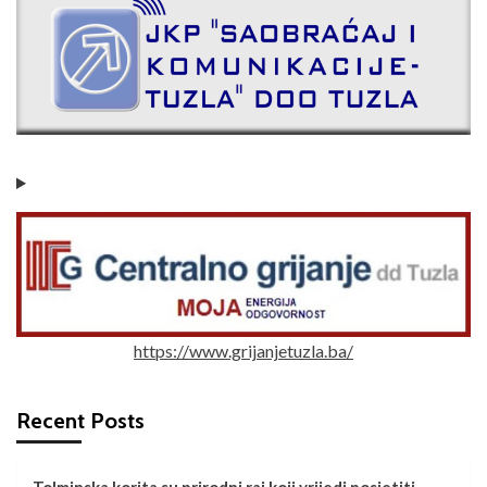
https://www.grijanjetuzla.ba/
Recent Posts
Tolminska korita su prirodni raj koji vrijedi posjetiti