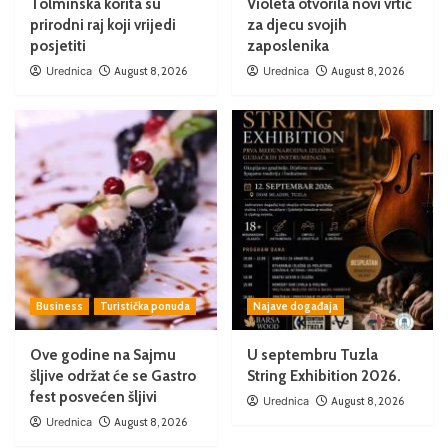
Tolminska korita su
Violeta otvorila novi vrtić
prirodni raj koji vrijedi
za djecu svojih
posjetiti
zaposlenika
Urednica
August 8, 2026
Urednica
August 8, 2026
Business
Turistička ponuda
Najave događaja
Ove godine na Sajmu
U septembru Tuzla
šljive održat će se Gastro
String Exhibition 2026.
fest posvećen šljivi
Urednica
August 8, 2026
Urednica
August 8, 2026