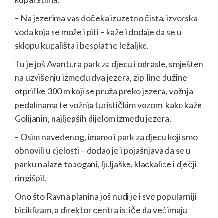
– Na jezerima vas dočeka izuzetno čista, izvorska
voda koja se može i piti – kaže i dodaje da se u
sklopu kupališta i besplatne ležaljke.
Tu je još Avantura park za djecu i odrasle, smješten
na uzvišenju između dva jezera, zip-line dužine
otprilike 300 m koji se pruža preko jezera, vožnja
pedalinama te vožnja turističkim vozom, kako kaže
Golijanin, najljepših dijelom između jezera.
– Osim navedenog, imamo i park za djecu koji smo
obnovili u cjelosti – dodao je i pojašnjava da se u
parku nalaze tobogani, ljuljaške, klackalice i dječji
ringišpil.
Ono što Ravna planina još nudi je i sve popularniji
biciklizam, a direktor centra ističe da već imaju