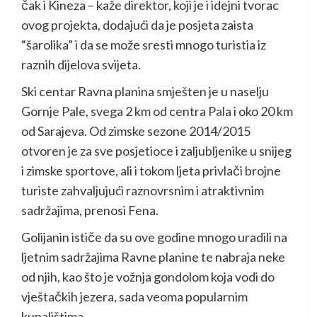
čak i Kineza – kaže direktor, koji je i idejni tvorac
ovog projekta, dodajući da je posjeta zaista
“šarolika” i da se može sresti mnogo turistia iz
raznih dijelova svijeta.
Ski centar Ravna planina smješten je u naselju
Gornje Pale, svega 2 km od centra Pala i oko 20 km
od Sarajeva. Od zimske sezone 2014/2015
otvoren je za sve posjetioce i zaljubljenike u snijeg
i zimske sportove, ali i tokom ljeta privlači brojne
turiste zahvaljujući raznovrsnim i atraktivnim
sadržajima, prenosi Fena.
Golijanin ističe da su ove godine mnogo uradili na
ljetnim sadržajima Ravne planine te nabraja neke
od njih, kao što je vožnja gondolom koja vodi do
vještačkih jezera, sada veoma popularnim
kupalištima.