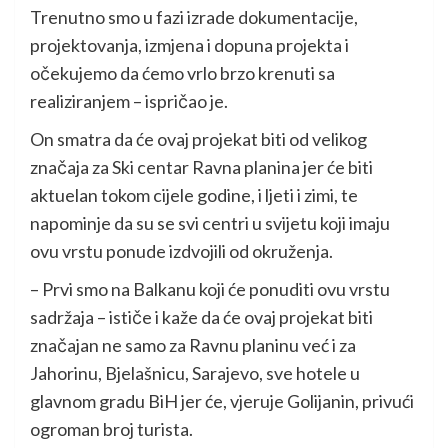
Trenutno smo u fazi izrade dokumentacije,
projektovanja, izmjena i dopuna projekta i
očekujemo da ćemo vrlo brzo krenuti sa
realiziranjem – ispričao je.
On smatra da će ovaj projekat biti od velikog
značaja za Ski centar Ravna planina jer će biti
aktuelan tokom cijele godine, i ljeti i zimi, te
napominje da su se svi centri u svijetu koji imaju
ovu vrstu ponude izdvojili od okruženja.
– Prvi smo na Balkanu koji će ponuditi ovu vrstu
sadržaja – ističe i kaže da će ovaj projekat biti
značajan ne samo za Ravnu planinu već i za
Jahorinu, Bjelašnicu, Sarajevo, sve hotele u
glavnom gradu BiH jer će, vjeruje Golijanin, privući
ogroman broj turista.