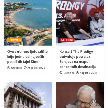
Putovanja
Gdje izaći
Ovo skromno ljetovalište
Koncert The Prodigy
krije jednu od najvećih
potvrđuje povratak
političkih tajni Kine
Sarajeva na mapu
koncertnih destinacija
Urednica
August 6, 2026
Urednica
August 6, 2026