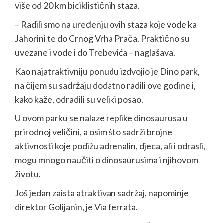
više od 20 km biciklističnih staza.
– Radili smo na uređenju ovih staza koje vode ka
Jahorini te do Crnog Vrha Prača. Praktično su
uvezane i vode i do Trebevića – naglašava.
Kao najatraktivniju ponudu izdvojio je Dino park,
na čijem su sadržaju dodatno radili ove godine i,
kako kaže, odradili su veliki posao.
U ovom parku se nalaze replike dinosaurusa u
prirodnoj veličini, a osim što sadrži brojne
aktivnosti koje podižu adrenalin, djeca, ali i odrasli,
mogu mnogo naučiti o dinosaurusima i njihovom
životu.
Još jedan zaista atraktivan sadržaj, napominje
direktor Golijanin, je Via ferrata.