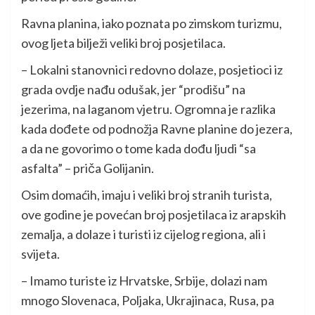
Ravna planina, iako poznata po zimskom turizmu,
ovog ljeta bilježi veliki broj posjetilaca.
– Lokalni stanovnici redovno dolaze, posjetioci iz
grada ovdje nađu odušak, jer “prodišu” na
jezerima, na laganom vjetru. Ogromna je razlika
kada dođete od podnožja Ravne planine do jezera,
a da ne govorimo o tome kada dođu ljudi “sa
asfalta” – priča Golijanin.
Osim domaćih, imaju i veliki broj stranih turista,
ove godine je povećan broj posjetilaca iz arapskih
zemalja, a dolaze i turisti iz cijelog regiona, ali i
svijeta.
– Imamo turiste iz Hrvatske, Srbije, dolazi nam
mnogo Slovenaca, Poljaka, Ukrajinaca, Rusa, pa