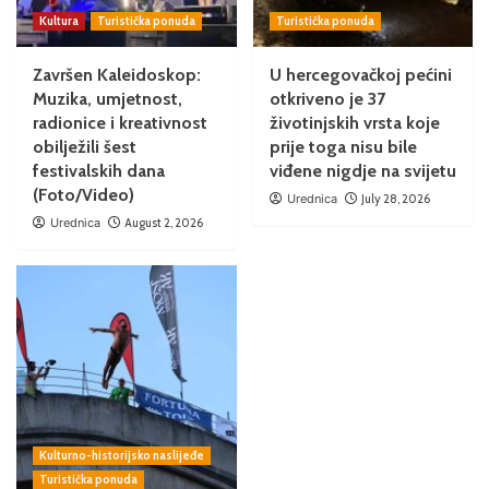
Kultura
Turistička ponuda
Turistička ponuda
Završen Kaleidoskop:
U hercegovačkoj pećini
Muzika, umjetnost,
otkriveno je 37
radionice i kreativnost
životinjskih vrsta koje
obilježili šest
prije toga nisu bile
festivalskih dana
viđene nigdje na svijetu
(Foto/Video)
Urednica
July 28, 2026
Urednica
August 2, 2026
Kulturno-historijsko naslijeđe
Turistička ponuda