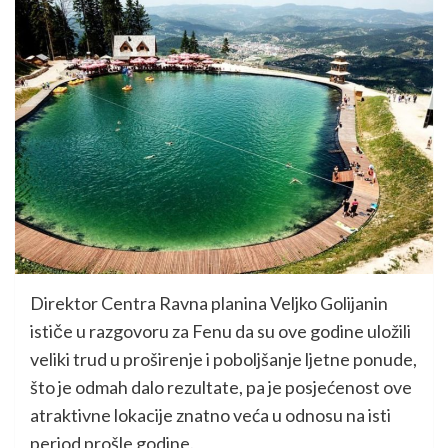
Direktor Centra Ravna planina Veljko Golijanin
ističe u razgovoru za Fenu da su ove godine uložili
veliki trud u proširenje i poboljšanje ljetne ponude,
što je odmah dalo rezultate, pa je posjećenost ove
atraktivne lokacije znatno veća u odnosu na isti
period prošle godine.