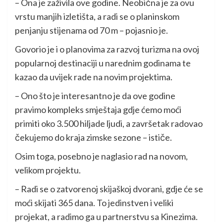
– Ona je zaživila ove godine. Neobična je za ovu
vrstu manjih izletišta, a radi se o planinskom
penjanju stijenama od 70 m – pojasnio je.
Govorio je i o planovima za razvoj turizma na ovoj
popularnoj destinaciji u narednim godinama te
kazao da uvijek rade na novim projektima.
– Ono što je interesantno je da ove godine
pravimo kompleks smještaja gdje ćemo moći
primiti oko 3.500 hiljade ljudi, a završetak radovao
čekujemo do kraja zimske sezone – ističe.
Osim toga, posebno je naglasio rad na novom,
velikom projektu.
– Radi se o zatvorenoj skijaškoj dvorani, gdje će se
moći skijati 365 dana. To jedinstven i veliki
projekat, a radimo ga u partnerstvu sa Kinezima.