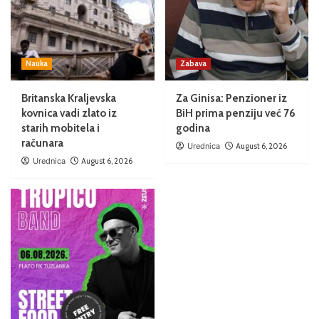
Nauka
Zabava
Britanska Kraljevska
Za Ginisa: Penzioner iz
kovnica vadi zlato iz
BiH prima penziju već 76
starih mobitela i
godina
računara
Urednica
August 6, 2026
Urednica
August 6, 2026