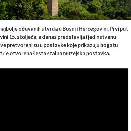
 najbolje očuvanih utvrda u Bosni i Hercegovini. Prvi put
ini 15. stoljeća, a danas predstavlja i jedinstvenu
rđave pretvoreni su u postavke koje prikazuju bogatu
it će otvorena šesta stalna muzejska postavka,