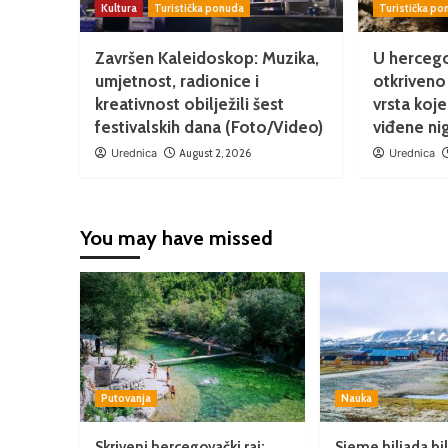
Kultura
Turistička ponuda
Turistička p
Završen Kaleidoskop: Muzika,
U hercego
umjetnost, radionice i
otkriveno 
kreativnost obilježili šest
vrsta koje
festivalskih dana (Foto/Video)
viđene nig
Urednica
August 2, 2026
Urednica
You may have missed
Putovanja
Nauka
Skriveni hercegovački raj:
Sjeme hiljada bil