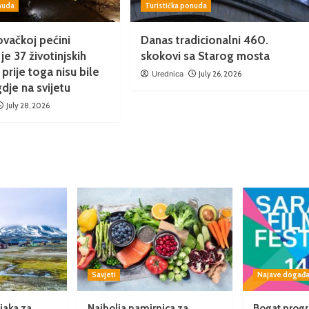
onuda
Turistička ponuda
vačkoj pećini
Danas tradicionalni 460.
je 37 životinjskih
skokovi sa Starog mosta
 prije toga nisu bile
Urednica
July 26, 2026
dje na svijetu
July 28, 2026
Savjeti
Najave događa
jaka za
Najbolja namirnica za
Bogat progr