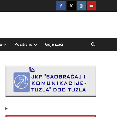
a
Pozitivno
Gdje izaći