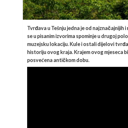
Tvrđava u Tešnju jedna je od najznačajnijih i
se u pisanim izvorima spominje u drugoj polov
muzejsku lokaciju. Kule i ostali dijelovi tv
historiju ovog kraja. Krajem ovog mjeseca b
posvećena antičkom dobu.