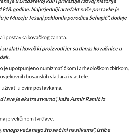
na je u Dizdarevoj kuli i prikazuje razvoj historije
918. godine. Najvrjedniji artefakt naše postavke je
ju je Muzeju Tešanj poklonila porodica Šehagić”, dodaje
a i postavka kovačkog zanata.
i su alati i kovački proizvodi jer su danas kovačnice u
edak.
no je upotpunjeno numizmatičkom i arheološkom zbirkom,
vjekovnih bosanskih vladara i vlastele.
iku uživati u ovim postavkama.
ed i sve je ekstra stvarno”, kaže Asmir Ramić iz
a je veličinom tvrđave.
, mnogo veća nego što se čini na slikama”, ističe