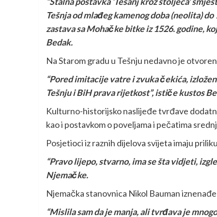
“Stalna postavka ‘Tešanj kroz stoljeća’ smješte
Tešnja od mlađeg kamenog doba (neolita) do 1
zastava sa Mohačke bitke iz 1526. godine, ko
Bedak.
Na Starom gradu u Tešnju nedavno je otvoren
“Pored imitacije vatre i zvuka čekića, izložen
Tešnju i BiH prava rijetkost”, ističe kustos B
Kulturno-historijsko naslijeđe tvrđave dodat
kao i postavkom o poveljama i pečatima srednjo
Posjetioci iz raznih dijelova svijeta imaju pril
“Pravo lijepo, stvarno, ima se šta vidjeti, izgl
Njemačke.
Njemačka stanovnica Nikol Bauman iznenađen
“Mislila sam da je manja, ali tvrđava je mnogo