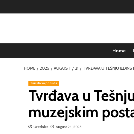
Home
HOME
2025
AUGUST
21
TVRĐAVA U TEŠNJU JEDIN
Turistička ponuda
Tvrđava u Tešnj
muzejskim pos
Urednica
August 21, 2025