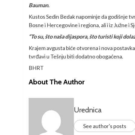
Bauman.
Kustos Sedin Bedak napominje da godišnje tvrđ
Bosne i Hercegovine i regiona, ali i iz Južne i 
“To su, što naša dijaspora, što turisti koji dol
Krajem avgusta biće otvorena i nova postavk
tvrđavi u Tešnju biti dodatno obogaćena.
BHRT
About The Author
Urednica
See author's posts