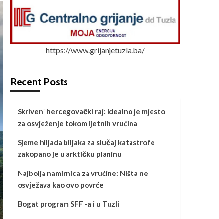
https://www.grijanjetuzla.ba/
Recent Posts
Skriveni hercegovački raj: Idealno je mjesto
za osvježenje tokom ljetnih vrućina
Sjeme hiljada biljaka za slučaj katastrofe
zakopano je u arktičku planinu
Najbolja namirnica za vrućine: Ništa ne
osvježava kao ovo povrće
Bogat program SFF -a i u Tuzli