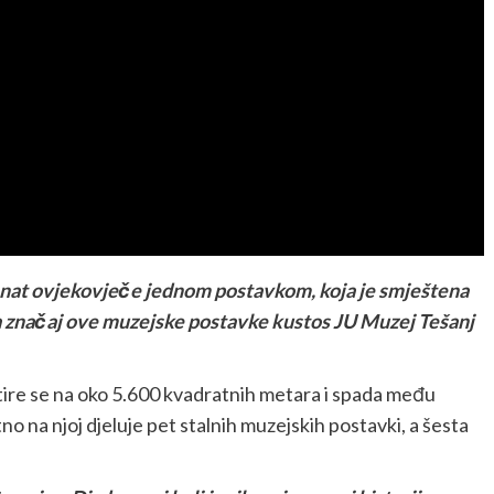
j zanat ovjekovječe jednom postavkom, koja je smještena
a značaj ove muzejske postavke kustos JU Muzej Tešanj
tire se na oko 5.600 kvadratnih metara i spada među
o na njoj djeluje pet stalnih muzejskih postavki, a šesta