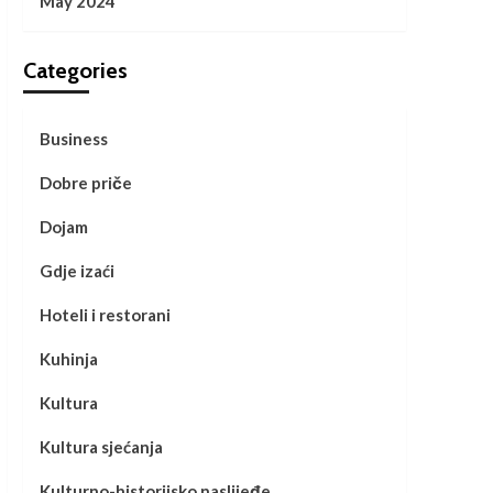
May 2024
Categories
Business
Dobre priče
Dojam
Gdje izaći
Hoteli i restorani
Kuhinja
Kultura
Kultura sjećanja
Kulturno-historijsko naslijeđe