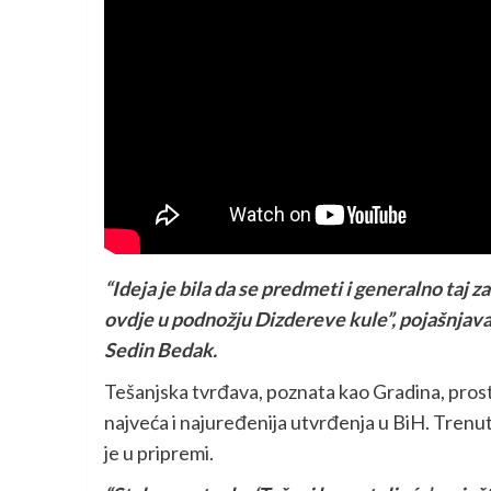
“Ideja je bila da se predmeti i generalno ta
ovdje u podnožju Dizdereve kule”, pojašnjav
Sedin Bedak.
Tešanjska tvrđava, poznata kao Gradina, pros
najveća i najuređenija utvrđenja u BiH. Trenutn
je u pripremi.