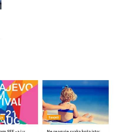
ja
Savjeti
am SFF -a i u
Ne reaguje svaka koža isto: