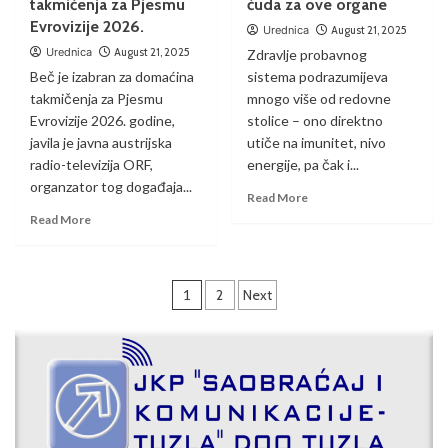
takmičenja za Pjesmu
čuda za ove organe
Evrovizije 2026.
Urednica
August 21, 2025
Urednica
August 21, 2025
Zdravlje probavnog
Beč je izabran za domaćina
sistema podrazumijeva
takmičenja za Pjesmu
mnogo više od redovne
Evrovizije 2026. godine,
stolice – ono direktno
javila je javna austrijska
utiče na imunitet, nivo
radio-televizija ORF,
energije, pa čak i...
organzator tog događaja...
Read More
Read More
1
2
Next