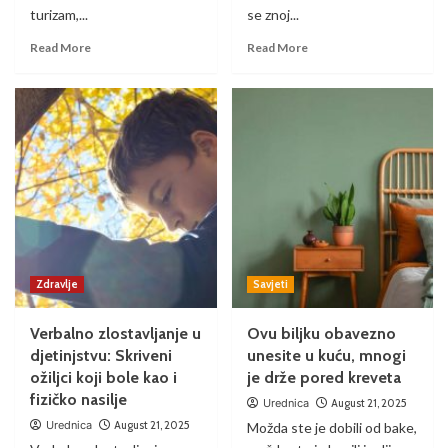
turizam,...
se znoj...
Read More
Read More
Zdravlje
Savjeti
Verbalno zlostavljanje u
Ovu biljku obavezno
djetinjstvu: Skriveni
unesite u kuću, mnogi
ožiljci koji bole kao i
je drže pored kreveta
fizičko nasilje
Urednica
August 21, 2025
Urednica
August 21, 2025
Možda ste je dobili od bake,