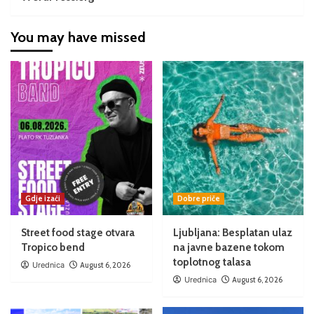
You may have missed
Gdje izaći
Dobre priče
Street food stage otvara
Ljubljana: Besplatan ulaz
Tropico bend
na javne bazene tokom
toplotnog talasa
Urednica
August 6, 2026
Urednica
August 6, 2026