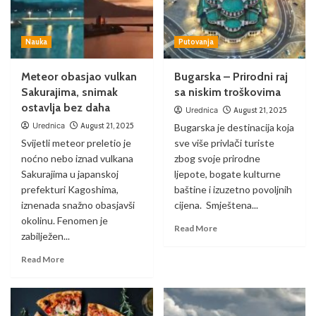
Nauka
Putovanja
Meteor obasjao vulkan
Bugarska – Prirodni raj
Sakurajima, snimak
sa niskim troškovima
ostavlja bez daha
Urednica
August 21, 2025
Urednica
August 21, 2025
Bugarska je destinacija koja
Svijetli meteor preletio je
sve više privlači turiste
noćno nebo iznad vulkana
zbog svoje prirodne
Sakurajima u japanskoj
ljepote, bogate kulturne
prefekturi Kagoshima,
baštine i izuzetno povoljnih
iznenada snažno obasjavši
cijena. Smještena...
okolinu. Fenomen je
Read More
zabilježen...
Read More