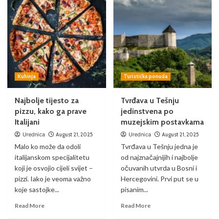
Kuhinja
Turistička ponuda
Najbolje tijesto za
Tvrđava u Tešnju
pizzu, kako ga prave
jedinstvena po
Italijani
muzejskim postavkama
Urednica
August 21, 2025
Urednica
August 21, 2025
Malo ko može da odoli
Tvrđava u Tešnju jedna je
italijanskom specijalitetu
od najznačajnijih i najbolje
koji je osvojio cijeli svijet –
očuvanih utvrda u Bosni i
pizzi. Iako je veoma važno
Hercegovini. Prvi put se u
koje sastojke...
pisanim...
Read More
Read More