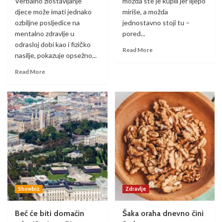
Verbalno zlostavljanje
možda ste je kupili jer lijepo
djece može imati jednako
miriše, a možda
ozbiljne posljedice na
jednostavno stoji tu –
mentalno zdravlje u
pored...
odrasloj dobi kao i fizičko
Read More
nasilje, pokazuje opsežno...
Read More
Showbiz
Zdravlje
Beč će biti domaćin
Šaka oraha dnevno čini