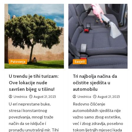
Putovanja
Savjeti
U trendu je tihi turizam:
Tri najbolja načina da
Ove lokacije nude
očistite sjedišta u
savršen bijeg u tišinu!
automobilu
Urednica
August 21, 2025
Urednica
August 21, 2025
U eri neprestane buke,
Redovno čišćenje
stresa i konstantnog
automobilskih sjedišta nije
povezivanja, mnogi traže
važno samo zbog estetike,
način da se isključe i
već i zbog zdravlja, posebno
pronađu unutrašnji mir. Tihi
tokom ljetnjih mjeseci kada