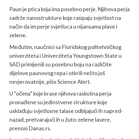
Paun je ptica koja ima posebno perje. Njihova perja
sadrže nanostrukture koje rasipaju svjetlost na
način da im perje svjetluca u nijansama plave i
zelene.
Međutim, naučnici sa Floridskog politehničkog
univerziteta i Univerziteta Youngstown State u
SAD primijenili su posebnu boju na različite
dijelove paunovog repa i otkrili nešto još
nevjerovatnije, piše Science Alert.
U “očima” koje krase njihova raskošna perja
pronađene su jedinstvene strukture koje
usklađuju svjetlosne talase odbijajući ih napred-
nazad, pretvarajući ih u žuto-zelene lasere,
prenosi Danas.rs.