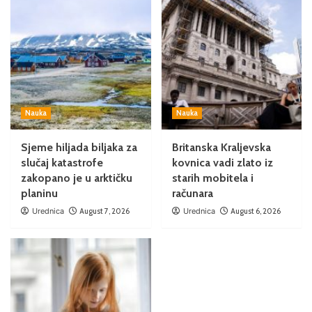
Nauka
Nauka
Sjeme hiljada biljaka za
Britanska Kraljevska
slučaj katastrofe
kovnica vadi zlato iz
zakopano je u arktičku
starih mobitela i
planinu
računara
Urednica
August 7, 2026
Urednica
August 6, 2026