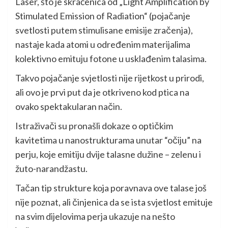
Laser, što je skraćenica od „Light Amplification by
Stimulated Emission of Radiation“ (pojačanje
svetlosti putem stimulisane emisije zračenja),
nastaje kada atomi u određenim materijalima
kolektivno emituju fotone u usklađenim talasima.
Takvo pojačanje svjetlosti nije rijetkost u prirodi,
ali ovo je prvi put da je otkriveno kod ptica na
ovako spektakularan način.
Istraživači su pronašli dokaze o optičkim
kavitetima u nanostrukturama unutar “očiju” na
perju, koje emitiju dvije talasne dužine – zelenu i
žuto-narandžastu.
Tačan tip strukture koja poravnava ove talase još
nije poznat, ali činjenica da se ista svjetlost emituje
na svim dijelovima perja ukazuje na nešto