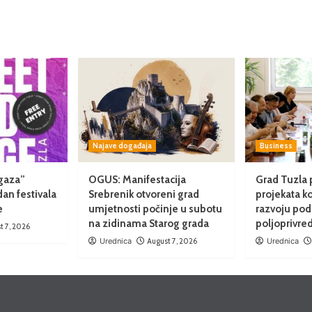
Najave događaja
Business
gaza”
OGUS: Manifestacija
Grad Tuzla 
dan festivala
Srebrenik otvoreni grad
projekata k
e
umjetnosti počinje u subotu
razvoju pod
na zidinama Starog grada
poljoprivre
t 7, 2026
Urednica
August 7, 2026
Urednica