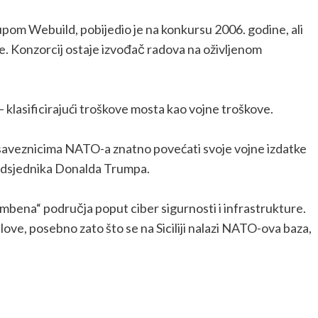
upom Webuild, pobijedio je na konkursu 2006. godine, ali
. Konzorcij ostaje izvođač radova na oživljenom
– klasificirajući troškove mosta kao vojne troškove.
m saveznicima NATO-a znatno povećati svoje vojne izdatke
edsjednika Donalda Trumpa.
mbena“ područja poput ciber sigurnosti i infrastrukture.
ove, posebno zato što se na Siciliji nalazi NATO-ova baza,