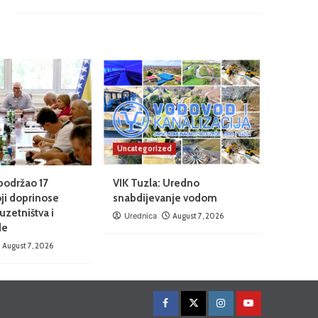
Uncategorized
podržao 17
VIK Tuzla: Uredno
oji doprinose
snabdijevanje vodom
uzetništva i
Urednica
August 7, 2026
de
August 7, 2026