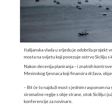
Italijanska vlada u srijedu je odobrila projekt 
mosta na svijetu koji povezuje ostrvo Siciliju 
Nakon decenija planiranja – i znatnih kontrove
Mesinskog tjesnaca koji finansira država, objav
– Bit će to najduži most s jednim rasponom na s
siromašne regije s obje strane, otok Siciliju i j
konferencije za novinare.