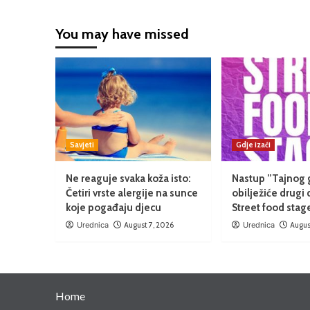
You may have missed
Savjeti
Gdje izaći
Ne reaguje svaka koža isto:
Nastup ”Tajnog 
Četiri vrste alergije na sunce
obilježiće drugi 
koje pogađaju djecu
Street food stag
Urednica
August 7, 2026
Urednica
Augus
Home