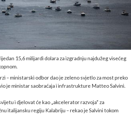
vrijedan 15,6 milijardi dolara za izgradnju najdužeg visećeg
s kopnom.
rzi – ministarski odbor dao je zeleno svjetlo za most preko
io je ministar saobraćaja i infrastrukture Matteo Salvini.
vijetu i djelovat će kao „akcelerator razvoja“ za
užnu italijansku regiju Kalabriju – rekao je Salvini tokom