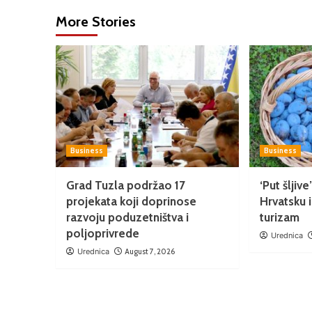
More Stories
Business
Business
Grad Tuzla podržao 17
‘Put šljiv
projekata koji doprinose
Hrvatsku i
razvoju poduzetništva i
turizam
poljoprivrede
Urednica
Urednica
August 7, 2026