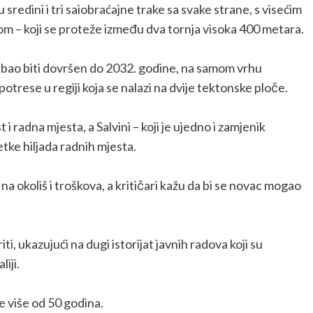
sredini i tri saiobraćajne trake sa svake strane, s visećim
m – koji se proteže između dva tornja visoka 400 metara.
trebao biti dovršen do 2032. godine, na samom vrhu
potrese u regiji koja se nalazi na dvije tektonske ploče.
i radna mjesta, a Salvini – koji je ujedno i zamjenik
tke hiljada radnih mjesta.
na okoliš i troškova, a kritičari kažu da bi se novac mogao
ti, ukazujući na dugi istorijat javnih radova koji su
liji.
je više od 50 godina.