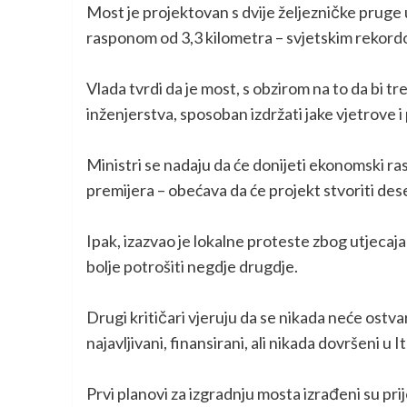
Most je projektovan s dvije željezničke pruge u 
rasponom od 3,3 kilometra – svjetskim rekordo
Vlada tvrdi da je most, s obzirom na to da bi 
inženjerstva, sposoban izdržati jake vjetrove i 
Ministri se nadaju da će donijeti ekonomski rast 
premijera – obećava da će projekt stvoriti dese
Ipak, izazvao je lokalne proteste zbog utjecaja 
bolje potrošiti negdje drugdje.
Drugi kritičari vjeruju da se nikada neće ostvari
najavljivani, finansirani, ali nikada dovršeni u Ita
Prvi planovi za izgradnju mosta izrađeni su pri