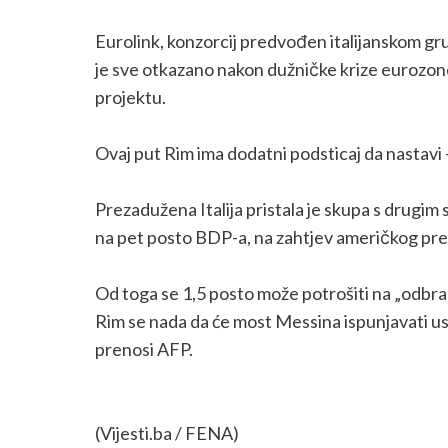
Eurolink, konzorcij predvođen italijanskom gr
je sve otkazano nakon dužničke krize eurozone
projektu.
Ovaj put Rim ima dodatni podsticaj da nastavi 
Prezadužena Italija pristala je skupa s drugi
na pet posto BDP-a, na zahtjev američkog pr
Od toga se 1,5 posto može potrošiti na „odbra
Rim se nada da će most Messina ispunjavati usl
prenosi AFP.
(Vijesti.ba / FENA)