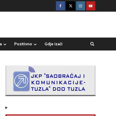
a
Pozitivno
Gdje izaći