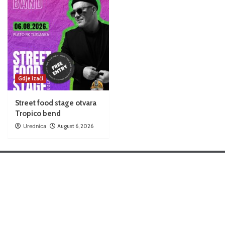
Gdje izaći
Street food stage otvara
Tropico bend
Urednica
August 6, 2026
Home
Web Design & Development: Arsvita Tuzla, photo & visal