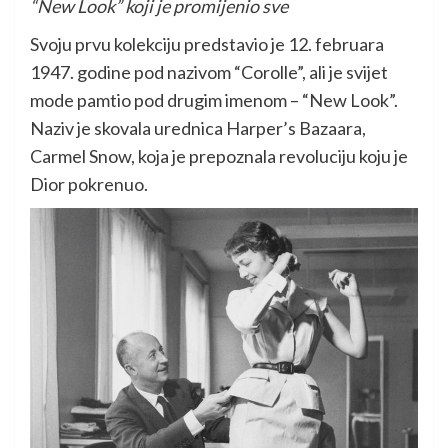
“New Look” koji je promijenio sve
Svoju prvu kolekciju predstavio je 12. februara
1947. godine pod nazivom “Corolle”, ali je svijet
mode pamtio pod drugim imenom – “New Look”.
Naziv je skovala urednica Harper’s Bazaara,
Carmel Snow, koja je prepoznala revoluciju koju je
Dior pokrenuo.