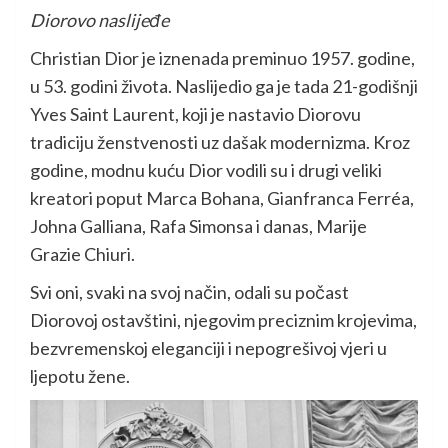
Diorovo naslijeđe
Christian Dior je iznenada preminuo 1957. godine,
u 53. godini života. Naslijedio ga je tada 21-godišnji
Yves Saint Laurent, koji je nastavio Diorovu
tradiciju ženstvenosti uz dašak modernizma. Kroz
godine, modnu kuću Dior vodili su i drugi veliki
kreatori poput Marca Bohana, Gianfranca Ferréa,
Johna Galliana, Rafa Simonsa i danas, Marije
Grazie Chiuri.
Svi oni, svaki na svoj način, odali su počast
Diorovoj ostavštini, njegovim preciznim krojevima,
bezvremenskoj eleganciji i nepogrešivoj vjeri u
ljepotu žene.