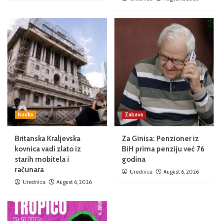
Nauka
Zabava
Britanska Kraljevska
Za Ginisa: Penzioner iz
kovnica vadi zlato iz
BiH prima penziju već 76
starih mobitela i
godina
računara
Urednica
August 6, 2026
Urednica
August 6, 2026