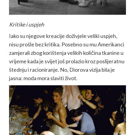
Kritike i uspjeh
Iako su njegove kreacije doživjele veliki uspjeh,
nisu prošle bez kritika. Posebno su mu Amerikanci
zamjerali zbog korištenja velikih količina tkanine u
vrijeme kada je svijet još prolazio kroz poslijeratnu
štednju i racioniranje. No, Diorova vizija bila je
jasna: moda mora slaviti život.