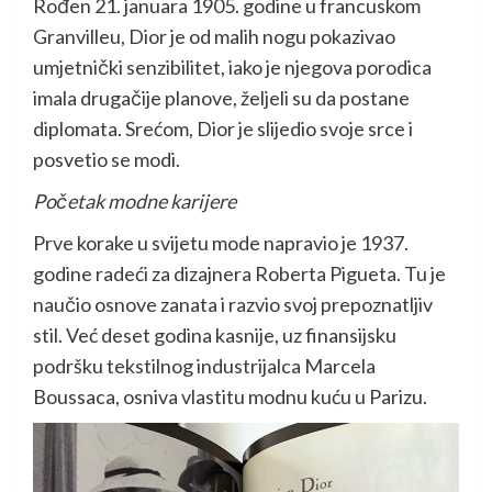
Rođen 21. januara 1905. godine u francuskom
Granvilleu, Dior je od malih nogu pokazivao
umjetnički senzibilitet, iako je njegova porodica
imala drugačije planove, željeli su da postane
diplomata. Srećom, Dior je slijedio svoje srce i
posvetio se modi.
Početak modne karijere
Prve korake u svijetu mode napravio je 1937.
godine radeći za dizajnera Roberta Pigueta. Tu je
naučio osnove zanata i razvio svoj prepoznatljiv
stil. Već deset godina kasnije, uz finansijsku
podršku tekstilnog industrijalca Marcela
Boussaca, osniva vlastitu modnu kuću u Parizu.