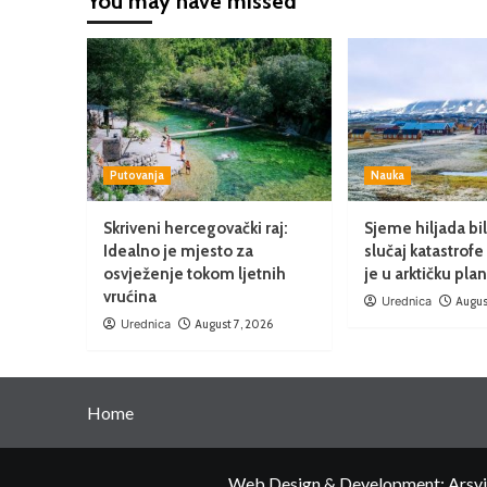
You may have missed
Putovanja
Nauka
Skriveni hercegovački raj:
Sjeme hiljada bil
Idealno je mjesto za
slučaj katastrof
osvježenje tokom ljetnih
je u arktičku pla
vrućina
Urednica
Augus
Urednica
August 7, 2026
Home
Web Design & Development: Arsvita