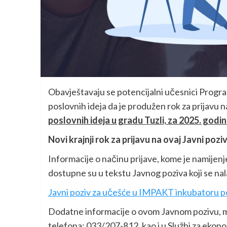
Obavještavaju se potencijalni učesnici Prog
poslovnih ideja da je produžen rok za prijavu 
poslovnih ideja u gradu Tuzli, za 2025. godin
Novi krajnji rok
za prijavu na ovaj Javni poziv
Informacije o načinu prijave, kome je namijenje
dostupne su u tekstu Javnog poziva koji se nal
Javni poziv za učešće u IMPAKT inkubatoru po
Dodatne informacije o ovom Javnom pozivu, m
telefona: 033/207-812, kao i u Službi za ekono