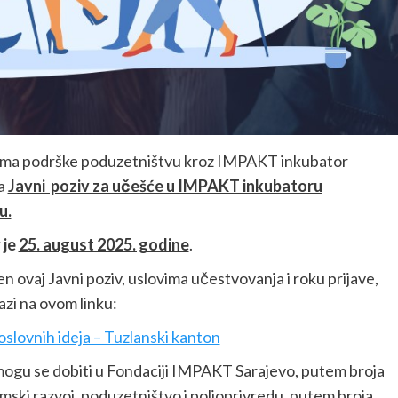
rama podrške poduzetništvu kroz IMPAKT inkubator
na
Javni poziv
za učešće u IMPAKT inkubatoru
u.
 je
25. august 2025. godine
.
n ovaj Javni poziv, uslovima učestvovanja i roku prijave,
azi na ovom linku:
slovnih ideja – Tuzlanski kanton
ogu se dobiti u Fondaciji IMPAKT Sarajevo, putem broja
mski razvoj, poduzetništvo i poljoprivredu, putem broja