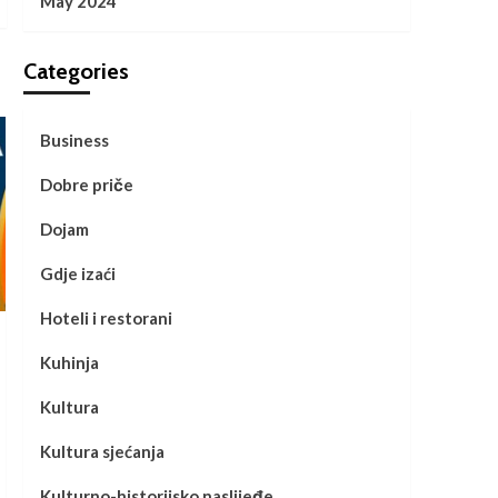
May 2024
Categories
Business
Dobre priče
Dojam
Gdje izaći
Hoteli i restorani
Kuhinja
Kultura
Kultura sjećanja
Kulturno-historijsko naslijeđe