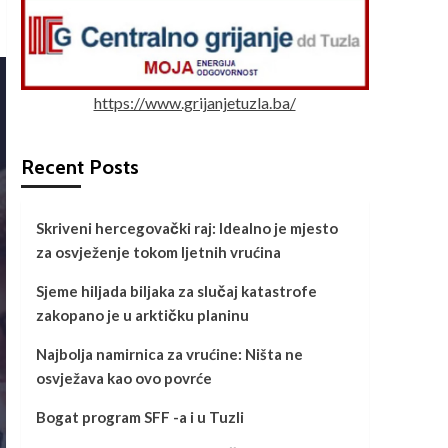
https://www.grijanjetuzla.ba/
Recent Posts
Skriveni hercegovački raj: Idealno je mjesto
za osvježenje tokom ljetnih vrućina
Sjeme hiljada biljaka za slučaj katastrofe
zakopano je u arktičku planinu
Najbolja namirnica za vrućine: Ništa ne
osvježava kao ovo povrće
Bogat program SFF -a i u Tuzli