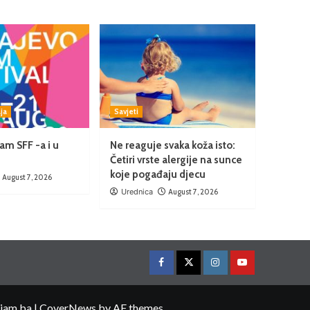
ja
Savjeti
am SFF -a i u
Ne reaguje svaka koža isto:
Četiri vrste alergije na sunce
koje pogađaju djecu
August 7, 2026
Urednica
August 7, 2026
ojam.ba
|
CoverNews
by AF themes.