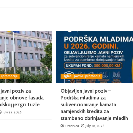
i i promocije
Oglasi, pozivi i promocije
 javni poziv za
Objavljen Javni poziv –
ranje obnove fasada
Podrška mladima za
adskoj jezgri Tuzle
subvencioniranje kamata
namjenskih kredita za
July 29, 2026
stambeno zbrinjavanje mladih
Urednica
July 28, 2026