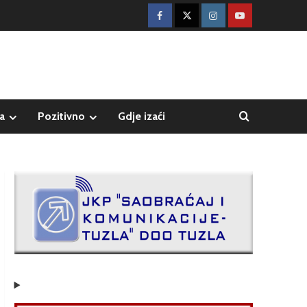
a
Pozitivno
Gdje izaći