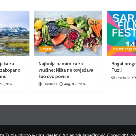
Savjeti
Najave događa
jaka za
Najbolja namirnica za
Bogat progr
e zakopano
vrućine: Ništa ne osvježava
Tuzli
ninu
kao ovo povrće
Urednica
t 7, 2026
Urednica
August 7, 2026
 Tuzla, photo & visal design: Adian Mulabećirović, Copyright: d