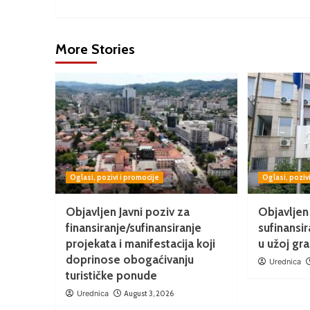
More Stories
Oglasi, pozivi i promocije
Oglasi, poziv
Objavljen Javni poziv za
Objavljen
finansiranje/sufinansiranje
sufinansi
projekata i manifestacija koji
u užoj gr
doprinose obogaćivanju
Urednica
turističke ponude
Urednica
August 3, 2026