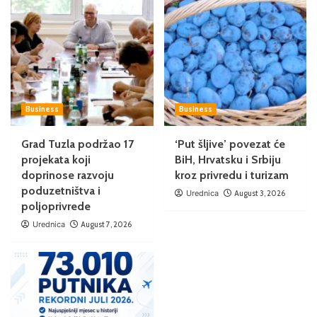
Business
Business
Grad Tuzla podržao 17
‘Put šljive’ povezat će
projekata koji
BiH, Hrvatsku i Srbiju
doprinose razvoju
kroz privredu i turizam
poduzetništva i
Urednica
August 3, 2026
poljoprivrede
Urednica
August 7, 2026