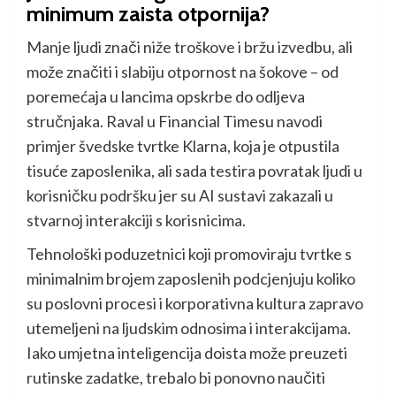
minimum zaista otpornija?
Manje ljudi znači niže troškove i bržu izvedbu, ali
može značiti i slabiju otpornost na šokove – od
poremećaja u lancima opskrbe do odljeva
stručnjaka. Raval u Financial Timesu navodi
primjer švedske tvrtke Klarna, koja je otpustila
tisuće zaposlenika, ali sada testira povratak ljudi u
korisničku podršku jer su AI sustavi zakazali u
stvarnoj interakciji s korisnicima.
Tehnološki poduzetnici koji promoviraju tvrtke s
minimalnim brojem zaposlenih podcjenjuju koliko
su poslovni procesi i korporativna kultura zapravo
utemeljeni na ljudskim odnosima i interakcijama.
Iako umjetna inteligencija doista može preuzeti
rutinske zadatke, trebalo bi ponovno naučiti