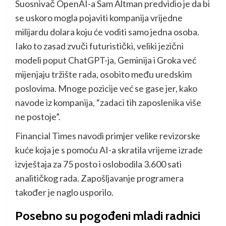
Suosnivač OpenAI-a Sam Altman predvidio je da bi
se uskoro mogla pojaviti kompanija vrijedne
milijardu dolara koju će voditi samo jedna osoba.
Iako to zasad zvuči futuristički, veliki jezični
modeli poput ChatGPT-ja, Geminija i Groka već
mijenjaju tržište rada, osobito među uredskim
poslovima. Mnoge pozicije već se gase jer, kako
navode iz kompanija, “zadaci tih zaposlenika više
ne postoje”.
Financial Times navodi primjer velike revizorske
kuće koja je s pomoću AI-a skratila vrijeme izrade
izvještaja za 75 posto i oslobodila 3.600 sati
analitičkog rada. Zapošljavanje programera
također je naglo usporilo.
Posebno su pogođeni mladi radnici