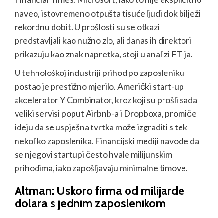
naveo, istovremeno otpušta tisuće ljudi dok bilježi
rekordnu dobit. U prošlosti su se otkazi
predstavljali kao nužno zlo, ali danas ih direktori
prikazuju kao znak napretka, stoji u analizi FT-ja.
U tehnološkoj industriji prihod po zaposleniku
postao je prestižno mjerilo. Američki start-up
akcelerator Y Combinator, kroz koji su prošli sada
veliki servisi poput Airbnb-a i Dropboxa, promiče
ideju da se uspješna tvrtka može izgraditi s tek
nekoliko zaposlenika. Financijski mediji navode da
se njegovi startupi često hvale milijunskim
prihodima, iako zapošljavaju minimalne timove.
Altman: Uskoro firma od milijarde
dolara s jednim zaposlenikom