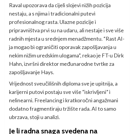
Raval upozorava da cijeli slojevi nižih pozicija
nestaju, a s njima i tradicionalni putevi
profesionalnog rasta. Ulazne pozicije i
pripravništva prvi su na udaru, ali nestaje i sve više
radnih mjesta u srednjem menadžmentu. “Rast AI-
ja mogao bi ograničiti oporavak zapošljavanja u
nekim nižim uredskim ulogama”, rekao je FT-u Dirk
Hahn, izvršni direktor međunarodne tvrtke za
zapošljavanje Hays.
Vrijednost sveučilišnih diploma sve je upitnija, a
karijerni putovi postaju sve više “iskrivljeni” i
nelinearni. Freelancing i kratkoročni angažmani
dodatno fragmentiraju tržište rada. AI to samo
ubrzava, stoji u analizi.
Je li radna snaga svedena na