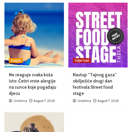
Savjeti
Gdje izaći
Ne reaguje svaka koža
Nastup ”Tajnog gaza”
isto: Četiri vrste alergije
obilježiće drugi dan
na sunce koje pogađaju
festivala Street food
djecu
stage
Urednica
August 7, 2026
Urednica
August 7, 2026