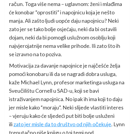
račun. Toga više nema – uglavnom: ženi i mlađima
će konobar “oprostiti” i napojnicu koja je nešto
manja. Ali zašto ljudi uopće daju napojnicu? Neki
zato jer se tako bolje osjećaju, neki da bi ostavili
dojam, neki da bi pomogli uslužnom osoblju koji
najvjerojatnije nema velike prihode. Ili zato što ih
se izravno na to poziva.
Motivacija za davanje napojnice je najčešće želja
pomoći konobaru ili da se nagradi dobra usluga,
kaže Michael Lynn, profesor marketinga usluga na
Sveučilištu Cornell u SAD-u, koji se bavi
istraživanjem napojnica. No ipak ih ima koji to daju
jer misle kako “moraju”. Neki slijede vlastiti interes
– vjeruju kako će sljedeći put biti bolje usluženi
ili
zato jer misle da to društvo od njih očekuje
. Lynn
trenutačno piše knjigu o toj temi pod