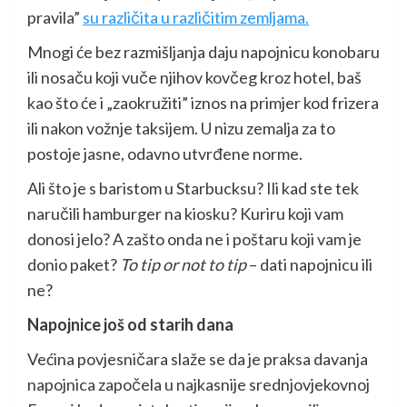
pravila”
su različita u različitim zemljama.
Mnogi će bez razmišljanja daju napojnicu konobaru
ili nosaču koji vuče njihov kovčeg kroz hotel, baš
kao što će i „zaokružiti” iznos na primjer kod frizera
ili nakon vožnje taksijem. U nizu zemalja za to
postoje jasne, odavno utvrđene norme.
Ali što je s baristom u Starbucksu? Ili kad ste tek
naručili hamburger na kiosku? Kuriru koji vam
donosi jelo? A zašto onda ne i poštaru koji vam je
donio paket?
To tip or not to tip
– dati napojnicu ili
ne?
Napojnice još od starih dana
Većina povjesničara slaže se da je praksa davanja
napojnica započela u najkasnije srednjovjekovnoj