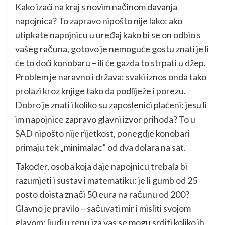
Kako izaći na kraj s novim načinom davanja
napojnica? To zapravo nipošto nije lako: ako
utipkate napojnicu u uređaj kako bi se on odbio s
vašeg računa, gotovo je nemoguće gostu znati je li
će to doći konobaru – ili će gazda to strpati u džep.
Problem je naravno i država: svaki iznos onda tako
prolazi kroz knjige tako da podliježe i porezu.
Dobro je znati i koliko su zaposlenici plaćeni: jesu li
im napojnice zapravo glavni izvor prihoda? To u
SAD nipošto nije rijetkost, ponegdje konobari
primaju tek „minimalac” od dva dolara na sat.
Također, osoba koja daje napojnicu trebala bi
razumjeti i sustav i matematiku: je li gumb od 25
posto doista znači 50 eura na računu od 200?
Glavno je pravilo – sačuvati mir i misliti svojom
glavom: ljudi u repu iza vas se mogu srditi koliko ih