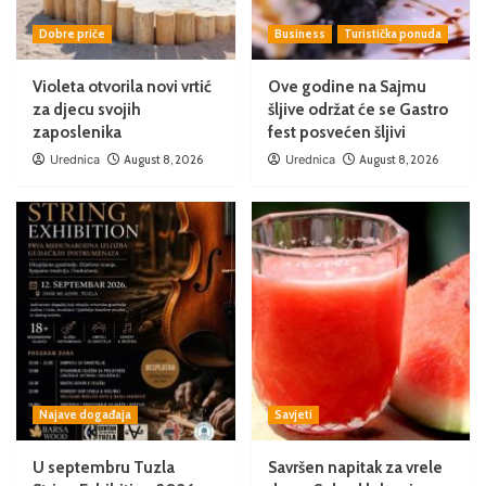
Dobre priče
Business
Turistička ponuda
Violeta otvorila novi vrtić
Ove godine na Sajmu
za djecu svojih
šljive održat će se Gastro
zaposlenika
fest posvećen šljivi
Urednica
August 8, 2026
Urednica
August 8, 2026
Najave događaja
Savjeti
U septembru Tuzla
Savršen napitak za vrele