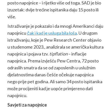
posto napojnice – i rijetko više od toga. SAD je bio
izuzetak: dvije trećine ispitanika daju 15 posto ili
više.
Istraživanje je pokazalo i da mnogi Amerikanci daju
napojnicu
čak i kad je usluga bila loša
. U drugom
istraživanju, koje je Pew Research Center objavio
u studenome 2023., analizirala se američka kultura
napojnica i pojava tzv.
tipflation
– inflacije
napojnica. Prema izvješću Pew Centra, 72 posto
odraslih smatra da se od zaposlenih u uslužnim
djelatnostima danas češće očekuje napojnica
nego prije pet godina. Ali samo 34 posto ispitanika
može procijeniti kad je uopće primjereno dati
napojnicu.
Savjeti za napojnice