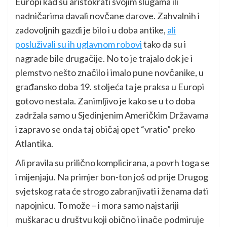
Europi kad su aristokrati svojim slugama ili
nadničarima davali novčane darove. Zahvalnih i
zadovoljnih gazdi je bilo i u doba antike,
ali
posluživali su ih uglavnom robovi
tako da su i
nagrade bile drugačije. No to je trajalo dok je i
plemstvo nešto značilo i imalo pune novčanike, u
građansko doba 19. stoljeća ta je praksa u Europi
gotovo nestala. Zanimljivo je kako se u to doba
zadržala samo u Sjedinjenim Američkim Državama
i zapravo se onda taj običaj opet “vratio” preko
Atlantika.
Ali pravila su prilično komplicirana, a povrh toga se
i mijenjaju. Na primjer bon-ton još od prije Drugog
svjetskog rata će strogo zabranjivati i ženama dati
napojnicu. To može – i mora samo najstariji
muškarac u društvu koji obično i inače podmiruje