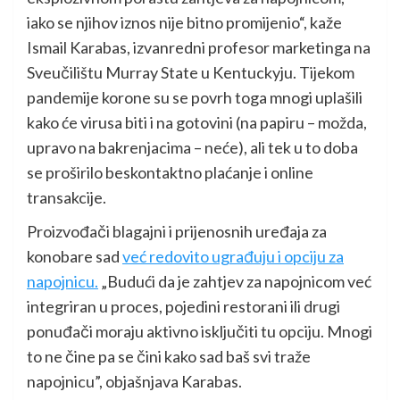
iako se njihov iznos nije bitno promijenio“, kaže
Ismail Karabas, izvanredni profesor marketinga na
Sveučilištu Murray State u Kentuckyju. Tijekom
pandemije korone su se povrh toga mnogi uplašili
kako će virusa biti i na gotovini (na papiru – možda,
upravo na bakrenjacima – neće), ali tek u to doba
se proširilo beskontaktno plaćanje i online
transakcije.
Proizvođači blagajni i prijenosnih uređaja za
konobare sad
već redovito ugrađuju i opciju za
napojnicu.
„Budući da je zahtjev za napojnicom već
integriran u proces, pojedini restorani ili drugi
ponuđači moraju aktivno isključiti tu opciju. Mnogi
to ne čine pa se čini kako sad baš svi traže
napojnicu”, objašnjava Karabas.