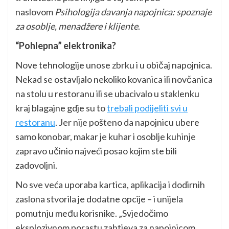
naslovom
Psihologija davanja napojnica: spoznaje
za osoblje, menadžere i klijente
.
“Pohlepna” elektronika?
Nove tehnologije unose zbrku i u običaj napojnica.
Nekad se ostavljalo nekoliko kovanica ili novčanica
na stolu u restoranu ili se ubacivalo u staklenku
kraj blagajne gdje su to
trebali podijeliti svi u
restoranu
. Jer nije pošteno da napojnicu ubere
samo konobar, makar je kuhar i osoblje kuhinje
zapravo učinio najveći posao kojim ste bili
zadovoljni.
No sve veća uporaba kartica, aplikacija i dodirnih
zaslona stvorila je dodatne opcije – i unijela
pomutnju među korisnike. „Svjedočimo
eksplozivnom porastu zahtjeva za napojnicom,