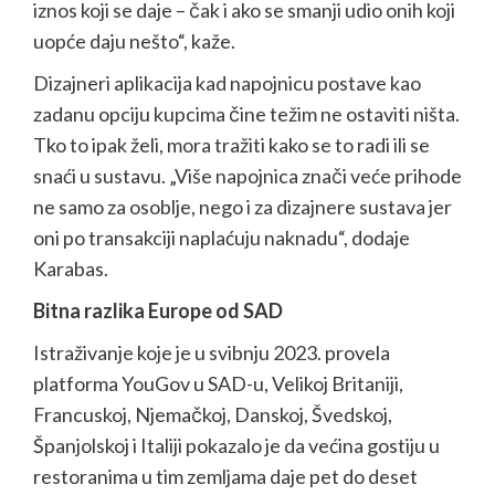
iznos koji se daje – čak i ako se smanji udio onih koji
uopće daju nešto“, kaže.
Dizajneri aplikacija kad napojnicu postave kao
zadanu opciju kupcima čine težim ne ostaviti ništa.
Tko to ipak želi, mora tražiti kako se to radi ili se
snaći u sustavu. „Više napojnica znači veće prihode
ne samo za osoblje, nego i za dizajnere sustava jer
oni po transakciji naplaćuju naknadu“, dodaje
Karabas.
Bitna razlika Europe od SAD
Istraživanje koje je u svibnju 2023. provela
platforma YouGov u SAD-u, Velikoj Britaniji,
Francuskoj, Njemačkoj, Danskoj, Švedskoj,
Španjolskoj i Italiji pokazalo je da većina gostiju u
restoranima u tim zemljama daje pet do deset