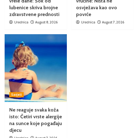
vrele dane: Sok od
vrućine: Ništa ne
lubenice skriva brojne
osvježava kao ovo
zdravstvene prednosti
povrće
Urednica
August 8, 2026
Urednica
August 7, 2026
Savjeti
Ne reaguje svaka koža
isto: Četiri vrste alergije
na sunce koje pogađaju
djecu
Urednica
August 7, 2026