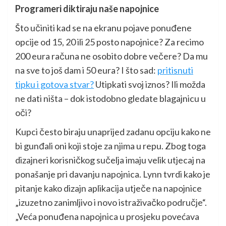
Programeri diktiraju naše napojnice
Što učiniti kad se na ekranu pojave ponuđene
opcije od 15, 20 ili 25 posto napojnice? Za recimo
200 eura računa ne osobito dobre večere? Da mu
na sve to još dam i 50 eura? I što sad:
pritisnuti
tipku i gotova stvar?
Utipkati svoj iznos? Ili možda
ne dati ništa – dok istodobno gledate blagajnicu u
oči?
Kupci često biraju unaprijed zadanu opciju kako ne
bi gunđali oni koji stoje za njima u repu. Zbog toga
dizajneri korisničkog sučelja imaju velik utjecaj na
ponašanje pri davanju napojnica. Lynn tvrdi kako je
pitanje kako dizajn aplikacija utječe na napojnice
„izuzetno zanimljivo i novo istraživačko područje“.
„Veća ponuđena napojnica u prosjeku povećava