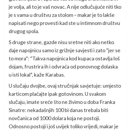
je volja, ali to je vaš novac. A nije odlučujuće niti tko
je s vama u društvu za stolom – makar je to lakše
napisati nego provesti kad ste u intimnom društvu
drugog spola.
S druge strane, gazde nisu sretne niti ako netko
daje napojnicu samo iz grižnje savjesti i zato “jer se
to mora”: “Takva napojnica kod kupaca ostavlja loš
dojam, frustrira ih i odvraća od ponovnog dolaska
u isti lokal“, kaže Karabas.
U slučaju dvojbe, ovaj stručnjak savjetuje: umjesto
karticom plaćajte ipak gotovinom. U svakom
slučaju, imate sreće što ne živimo u doba Franka
Sinatre: nekadašnjih 100 bi danas trebala biti
novčanica od 1000 dolara koja ne postoji.
Odnosno postoji i još uvijek toliko vrijedi, makar je