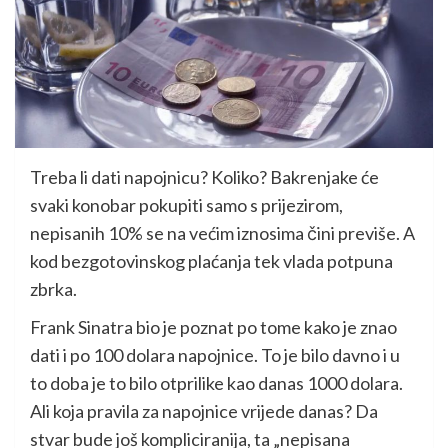
Treba li dati napojnicu? Koliko? Bakrenjake će
svaki konobar pokupiti samo s prijezirom,
nepisanih 10% se na većim iznosima čini previše. A
kod bezgotovinskog plaćanja tek vlada potpuna
zbrka.
Frank Sinatra bio je poznat po tome kako je znao
dati i po 100 dolara napojnice. To je bilo davno i u
to doba je to bilo otprilike kao danas 1000 dolara.
Ali koja pravila za napojnice vrijede danas? Da
stvar bude još kompliciranija, ta „nepisana