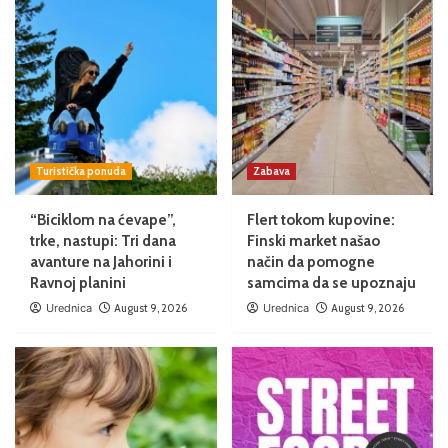
Turistička ponuda
Zabava
“Biciklom na ćevape”,
Flert tokom kupovine:
trke, nastupi: Tri dana
Finski market našao
avanture na Jahorini i
način da pomogne
Ravnoj planini
samcima da se upoznaju
Urednica
August 9, 2026
Urednica
August 9, 2026