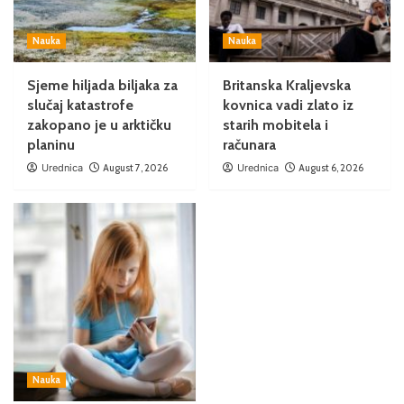
Nauka
Nauka
Sjeme hiljada biljaka za
Britanska Kraljevska
slučaj katastrofe
kovnica vadi zlato iz
zakopano je u arktičku
starih mobitela i
planinu
računara
Urednica
August 7, 2026
Urednica
August 6, 2026
Nauka