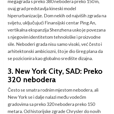
megagrada s preko 380 nebodera preko 150 m,
ovaj grad predstavlja kineski model
hiperurbanizacije. Dom nekih od najviših zgrada na
svijetu, uključujući Finansijski centar Ping An,
vertikalna ekspanzija Shenzhena usko je povezana
s njegovim identitetom tehnološke i proizvodne
sile. Neboderi grada nisu samo visoki, već često i
arhitektonski ambiciozni, što je dio šireg plana da
se pozicionira kao globalno središte dizajna.
3. New York City, SAD: Preko
320 nebodera
Često se smatra rodnim mjestom nebodera, ali
New York se i dalje nalazi među vodećim
gradovima sa preko 320 nebodera preko 150
metara. Od historijske zgrade Chrysler do novih