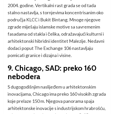
2004. godine. Vertikalni rast grada se od tada
stalno nastavlja, s tornjevima koncentrisanim oko
područja KLCC i Bukit Bintang. Mnoge njegove
zgrade miješaju islamske motive sa savremenim
fasadama od stakla i čelika, odražavajući kulturni i
arhitektonski hibridni identitet Malezije. Nedavni
dodaci poput The Exchange 106 nastavljaju
pomicati granice i dizajna i visine.
9. Chicago, SAD: preko 160
nebodera
S dugogodišnjim naslijeđem u arhitektonskim
inovacijama, Chicago ima preko 160 visokih zgrada
koje prelaze 150 m. Njegova panorama spaja
arhitektonske inovacije s industrijskom hrabrošću,