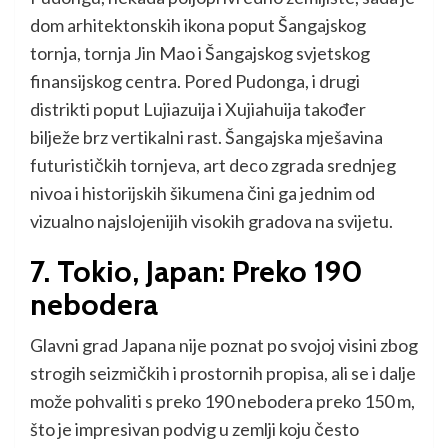
dom arhitektonskih ikona poput Šangajskog
tornja, tornja Jin Mao i Šangajskog svjetskog
finansijskog centra. Pored Pudonga, i drugi
distrikti poput Lujiazuija i Xujiahuija također
bilježe brz vertikalni rast. Šangajska mješavina
futurističkih tornjeva, art deco zgrada srednjeg
nivoa i historijskih šikumena čini ga jednim od
vizualno najslojenijih visokih gradova na svijetu.
7. Tokio, Japan: Preko 190
nebodera
Glavni grad Japana nije poznat po svojoj visini zbog
strogih seizmičkih i prostornih propisa, ali se i dalje
može pohvaliti s preko 190 nebodera preko 150 m,
što je impresivan podvig u zemlji koju često