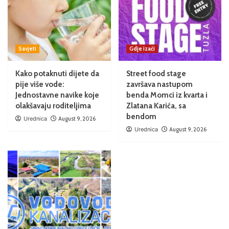
Savjeti
Gdje izaći
Kako potaknuti dijete da
Street food stage
pije više vode:
završava nastupom
Jednostavne navike koje
benda Momci iz kvarta i
olakšavaju roditeljima
Zlatana Karića, sa
bendom
Urednica
August 9, 2026
Urednica
August 9, 2026