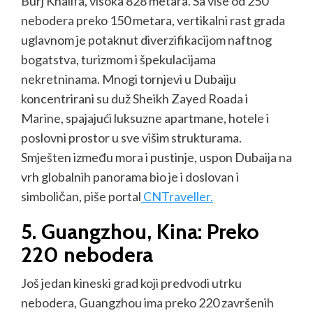
Burj Khalifa, visoka 828 metara. Sa više od 250
nebodera preko 150 metara, vertikalni rast grada
uglavnom je potaknut diverzifikacijom naftnog
bogatstva, turizmom i špekulacijama
nekretninama. Mnogi tornjevi u Dubaiju
koncentrirani su duž Sheikh Zayed Roada i
Marine, spajajući luksuzne apartmane, hotele i
poslovni prostor u sve višim strukturama.
Smješten između mora i pustinje, uspon Dubaija na
vrh globalnih panorama bio je i doslovan i
simboličan, piše portal
CNTraveller.
5. Guangzhou, Kina: Preko
220 nebodera
Još jedan kineski grad koji predvodi utrku
nebodera, Guangzhou ima preko 220 završenih