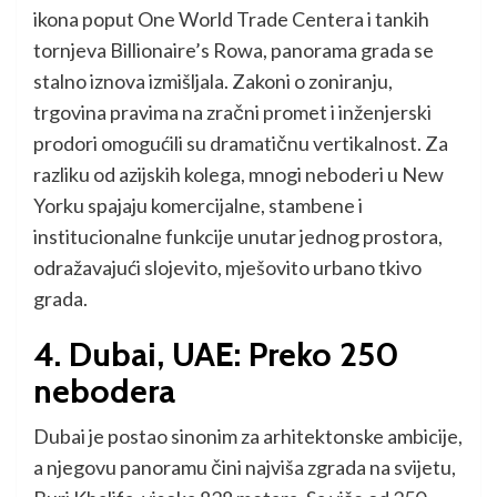
ikona poput One World Trade Centera i tankih
tornjeva Billionaire’s Rowa, panorama grada se
stalno iznova izmišljala. Zakoni o zoniranju,
trgovina pravima na zračni promet i inženjerski
prodori omogućili su dramatičnu vertikalnost. Za
razliku od azijskih kolega, mnogi neboderi u New
Yorku spajaju komercijalne, stambene i
institucionalne funkcije unutar jednog prostora,
odražavajući slojevito, mješovito urbano tkivo
grada.
4. Dubai, UAE: Preko 250
nebodera
Dubai je postao sinonim za arhitektonske ambicije,
a njegovu panoramu čini najviša zgrada na svijetu,