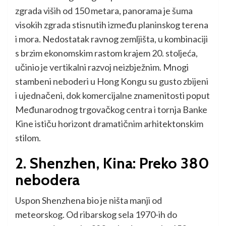
zgrada viših od 150 metara, panorama je šuma
visokih zgrada stisnutih između planinskog terena
i mora. Nedostatak ravnog zemljišta, u kombinaciji
s brzim ekonomskim rastom krajem 20. stoljeća,
učinio je vertikalni razvoj neizbježnim. Mnogi
stambeni neboderi u Hong Kongu su gusto zbijeni
i ujednačeni, dok komercijalne znamenitosti poput
Međunarodnog trgovačkog centra i tornja Banke
Kine ističu horizont dramatičnim arhitektonskim
stilom.
2. Shenzhen, Kina: Preko 380
nebodera
Uspon Shenzhena bio je ništa manji od
meteorskog. Od ribarskog sela 1970-ih do