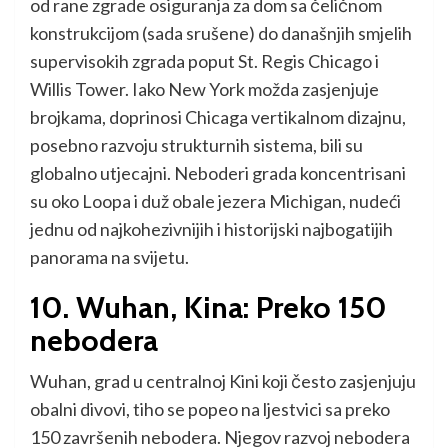
od rane zgrade osiguranja za dom sa čeličnom
konstrukcijom (sada srušene) do današnjih smjelih
supervisokih zgrada poput St. Regis Chicago i
Willis Tower. Iako New York možda zasjenjuje
brojkama, doprinosi Chicaga vertikalnom dizajnu,
posebno razvoju strukturnih sistema, bili su
globalno utjecajni. Neboderi grada koncentrisani
su oko Loopa i duž obale jezera Michigan, nudeći
jednu od najkohezivnijih i historijski najbogatijih
panorama na svijetu.
10. Wuhan, Kina: Preko 150
nebodera
Wuhan, grad u centralnoj Kini koji često zasjenjuju
obalni divovi, tiho se popeo na ljestvici sa preko
150 završenih nebodera. Njegov razvoj nebodera