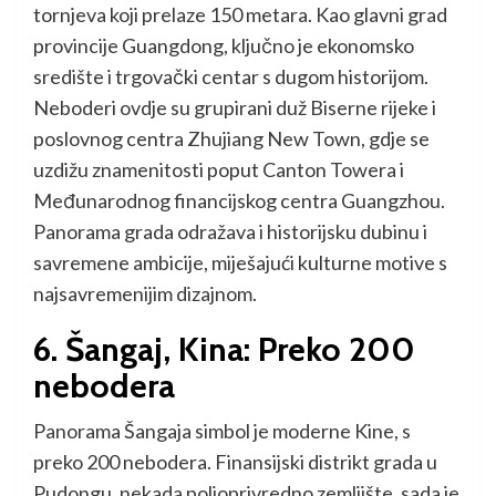
tornjeva koji prelaze 150 metara. Kao glavni grad
provincije Guangdong, ključno je ekonomsko
središte i trgovački centar s dugom historijom.
Neboderi ovdje su grupirani duž Biserne rijeke i
poslovnog centra Zhujiang New Town, gdje se
uzdižu znamenitosti poput Canton Towera i
Međunarodnog financijskog centra Guangzhou.
Panorama grada odražava i historijsku dubinu i
savremene ambicije, miješajući kulturne motive s
najsavremenijim dizajnom.
6. Šangaj, Kina: Preko 200
nebodera
Panorama Šangaja simbol je moderne Kine, s
preko 200 nebodera. Finansijski distrikt grada u
Pudongu, nekada poljoprivredno zemljište, sada je