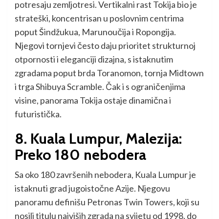
potresaju zemljotresi. Vertikalni rast Tokija bio je
strateški, koncentrisan u poslovnim centrima
poput Šindžukua, Marunoučija i Ropongija.
Njegovi tornjevi često daju prioritet strukturnoj
otpornosti i eleganciji dizajna, s istaknutim
zgradama poput brda Toranomon, tornja Midtown
i trga Shibuya Scramble. Čak i s ograničenjima
visine, panorama Tokija ostaje dinamična i
futuristička.
8. Kuala Lumpur, Malezija:
Preko 180 nebodera
Sa oko 180 završenih nebodera, Kuala Lumpur je
istaknuti grad jugoistočne Azije. Njegovu
panoramu definišu Petronas Twin Towers, koji su
nosili titulu najviših zgrada na svijetu od 1998. do