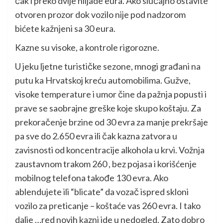
čak i preko dvije hiljade eura. Ako slučajno ostavite
otvoren prozor dok vozilo nije pod nadzorom
bićete kažnjeni sa 30 eura.
Kazne su visoke, a kontrole rigorozne.
U jeku ljetne turističke sezone, mnogi građani na
putu ka Hrvatskoj kreću automobilima. Gužve,
visoke temperature i umor čine da pažnja popusti i
prave se saobrajne greške koje skupo koštaju. Za
prekoračenje brzine od 30 evra za manje prekršaje
pa sve do 2.650 evra ili čak kazna zatvora u
zavisnosti od koncentracije alkohola u krvi. Vožnja
zaustavnom trakom 260 , bez pojasa i korišćenje
mobilnog telefona takođe 130 evra. Ako
ablendujete ili “blicate” da vozač ispred skloni
vozilo za preticanje – koštaće vas 260 evra. I tako
dalje …red novih kazni ide u nedogled. Zato dobro