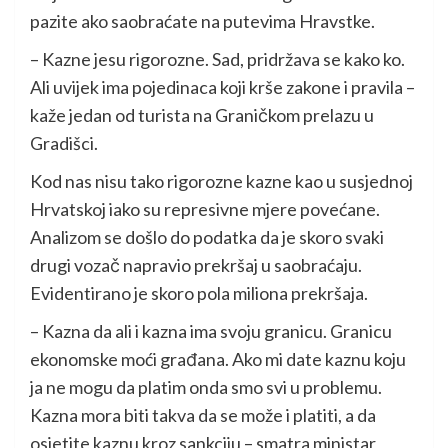
pazite ako saobraćate na putevima Hravstke.
– Kazne jesu rigorozne. Sad, pridržava se kako ko.
Ali uvijek ima pojedinaca koji krše zakone i pravila –
kaže jedan od turista na Graničkom prelazu u
Gradišci.
Kod nas nisu tako rigorozne kazne kao u susjednoj
Hrvatskoj iako su represivne mjere povećane.
Analizom se došlo do podatka da je skoro svaki
drugi vozač napravio prekršaj u saobraćaju.
Evidentirano je skoro pola miliona prekršaja.
– Kazna da ali i kazna ima svoju granicu. Granicu
ekonomske moći građana. Ako mi date kaznu koju
ja ne mogu da platim onda smo svi u problemu.
Kazna mora biti takva da se može i platiti, a da
osjetite kaznu kroz sankciju – smatra ministar