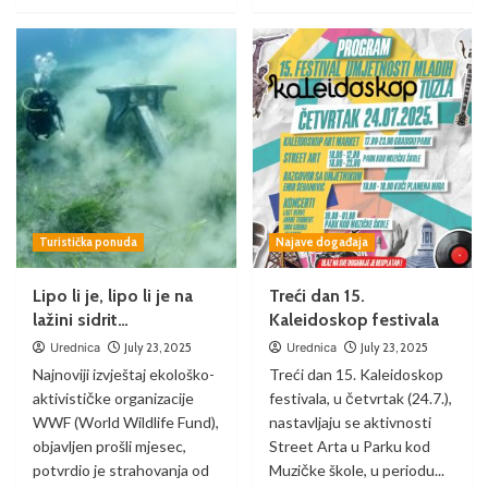
Turistička ponuda
Najave događaja
Lipo li je, lipo li je na
Treći dan 15.
lažini sidrit…
Kaleidoskop festivala
Urednica
July 23, 2025
Urednica
July 23, 2025
Najnoviji izvještaj ekološko-
Treći dan 15. Kaleidoskop
aktivističke organizacije
festivala, u četvrtak (24.7.),
WWF (World Wildlife Fund),
nastavljaju se aktivnosti
objavljen prošli mjesec,
Street Arta u Parku kod
potvrdio je strahovanja od
Muzičke škole, u periodu...