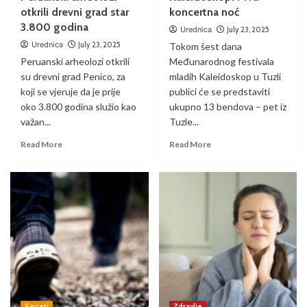
otkrili drevni grad star
koncertna noć
3.800 godina
Urednica
July 23, 2025
Urednica
July 23, 2025
Tokom šest dana
Peruanski arheolozi otkrili
Međunarodnog festivala
su drevni grad Penico, za
mladih Kaleidoskop u Tuzli
koji se vjeruje da je prije
publici će se predstaviti
oko 3.800 godina služio kao
ukupno 13 bendova – pet iz
važan...
Tuzle...
Read More
Read More
Savjeti
Zdravlje