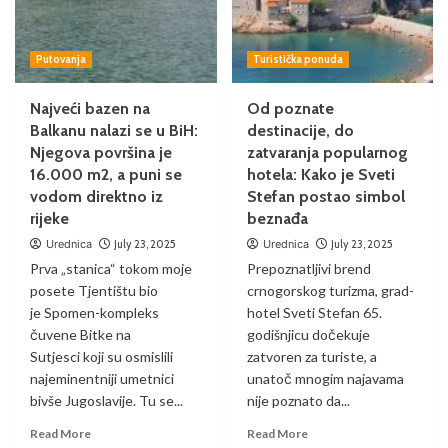
Putovanja
Turistička ponuda
Najveći bazen na
Od poznate
Balkanu nalazi se u BiH:
destinacije, do
Njegova površina je
zatvaranja popularnog
16.000 m2, a puni se
hotela: Kako je Sveti
vodom direktno iz
Stefan postao simbol
rijeke
beznađa
Urednica
July 23, 2025
Urednica
July 23, 2025
Prva „stanica“ tokom moje
Prepoznatljivi brend
posete Tjentištu bio
crnogorskog turizma, grad-
je Spomen-kompleks
hotel Sveti Stefan 65.
čuvene Bitke na
godišnjicu dočekuje
Sutjesci koji su osmislili
zatvoren za turiste, a
najeminentniji umetnici
unatoč mnogim najavama
bivše Jugoslavije. Tu se...
nije poznato da...
Read More
Read More