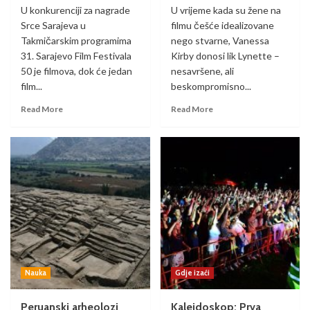
U konkurenciji za nagrade
U vrijeme kada su žene na
Srce Sarajeva u
filmu češće idealizovane
Takmičarskim programima
nego stvarne, Vanessa
31. Sarajevo Film Festivala
Kirby donosi lik Lynette –
50 je filmova, dok će jedan
nesavršene, ali
film...
beskompromisno...
Read More
Read More
Nauka
Gdje izaći
Peruanski arheolozi
Kaleidoskop: Prva