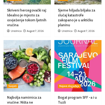
Skriveni hercegovački raj:
Sjeme hiljada biljaka za
Idealno je mjesto za
slučaj katastrofe
osvježenje tokom ljetnih
zakopano je u arktičku
vrućina
planinu
Urednica
August 7, 2026
Urednica
August 7, 2026
Savjeti
Najave događaja
Najbolja namirnica za
Bogat program SFF -a i u
vrućine: Ništa ne
Tuzli