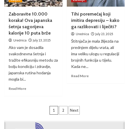
Zaboravite 10.000
Tihi poremećaj koji
koraka! Ova japanska
imitira depresiju – kako
šetnja sagorijeva
ga razlikovati i liječiti?
kalorije 10 puta brže
Urednica
July 23, 2025
Urednica
July 23, 2025
Štitnjača je mala žlijezda na
Ako vam je dosadila
prednjem dijelu vrata, ali
svakodnevna šetnja i
ima veliku ulogu u regulaciji
tražite efikasniju metodu za
brojnih funkcija u tijelu.
bolju kondiciju i zdravlje,
Kada ne...
japanska rutina hodanja
Read More
mogla bi...
Read More
1
2
Next