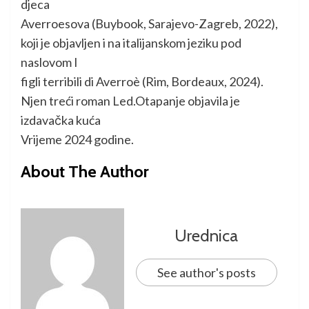
djeca
Averroesova (Buybook, Sarajevo-Zagreb, 2022),
koji je objavljen i na italijanskom jeziku pod
naslovom I
figli terribili di Averroè (Rim, Bordeaux, 2024).
Njen treći roman Led.Otapanje objavila je
izdavačka kuća
Vrijeme 2024 godine.
About The Author
Urednica
See author's posts