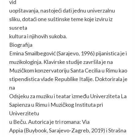
vid
uopštavanja, nastojeći dati jednu univerzalnu
sliku, dotaći one suštinske teme koje izviru iz
susreta
kultura i njihovih sukoba.
Biografija
Emina Smailbegović (Sarajevo, 1996) pijanistica je i
muzikologinja. Klavirske studije završila je na
Muzičkom konzervatoriju Santa Cecilia u Rimu kao
stipendistica vlade Republike Italije. Doktorirala je
na
Odsjeku za muziku i teatar između Univerziteta La
Sapienza u Rimu i Muzičkog Instituta pri
Univerzitetu
u Beču. Autorica je tri romana: Via
Appia (Buybook, Sarajevo-Zagreb, 2019) i Strašna