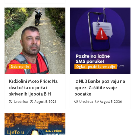
Dobre priče
Oglasi, pozivi i promocije
Krdžolini Moto Priče: Na
Iz NLB Banke pozivaju na
dva točka do priča i
oprez: Zaštitite svoje
skrivenih ljepota BiH
podatke
Urednica
August 8, 2026
Urednica
August 8, 2026