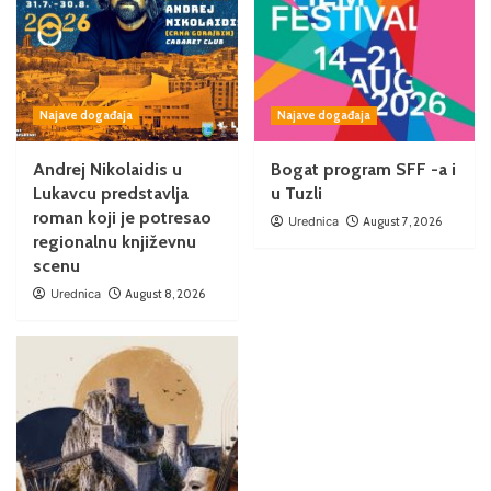
Najave događaja
Najave događaja
Andrej Nikolaidis u
Bogat program SFF -a i
Lukavcu predstavlja
u Tuzli
roman koji je potresao
Urednica
August 7, 2026
regionalnu književnu
scenu
Urednica
August 8, 2026