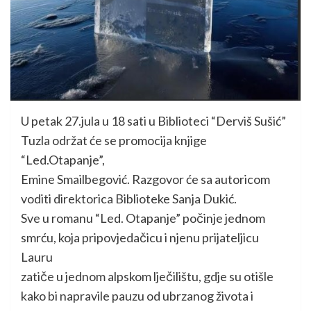
U petak 27.jula u 18 sati u Biblioteci “Derviš Sušić”
Tuzla održat će se promocija knjige
“Led.Otapanje”,
Emine Smailbegović. Razgovor će sa autoricom
voditi direktorica Biblioteke Sanja Dukić.
Sve u romanu “Led. Otapanje” počinje jednom
smrću, koja pripovjedačicu i njenu prijateljicu
Lauru
zatiče u jednom alpskom lječilištu, gdje su otišle
kako bi napravile pauzu od ubrzanog života i