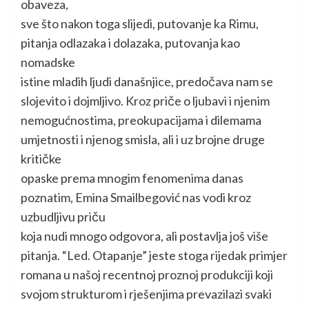
obaveza,
sve što nakon toga slijedi, putovanje ka Rimu,
pitanja odlazaka i dolazaka, putovanja kao
nomadske
istine mladih ljudi današnjice, predočava nam se
slojevito i dojmljivo. Kroz priče o ljubavi i njenim
nemogućnostima, preokupacijama i dilemama
umjetnosti i njenog smisla, ali i uz brojne druge
kritičke
opaske prema mnogim fenomenima danas
poznatim, Emina Smailbegović nas vodi kroz
uzbudljivu priču
koja nudi mnogo odgovora, ali postavlja još više
pitanja. “Led. Otapanje” jeste stoga rijedak primjer
romana u našoj recentnoj proznoj produkciji koji
svojom strukturom i rješenjima prevazilazi svaki