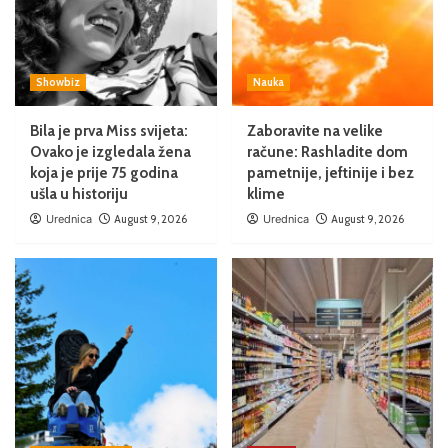
Showbiz
Nauka
Bila je prva Miss svijeta:
Zaboravite na velike
Ovako je izgledala žena
račune: Rashladite dom
koja je prije 75 godina
pametnije, jeftinije i bez
ušla u historiju
klime
Urednica
August 9, 2026
Urednica
August 9, 2026