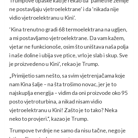
Trumpove opaske kad je rekao da ‘pametne zemlje
ne postavljaju vjetroelektrane‘ i da ‘nikada nije
vidio vjetroelektranu u Kini‘.
‘Kina trenutno gradi 68 termoelektrana na ugljen,
a mi postavljamo vjetroelektrane. Da vam kažem,
vjetar ne funkcionoše, osim što uništava naša polja
i naše doline i ubija sve ptice, vrlo je slab i skup. Sve
je proizvedeno u Kini‘, rekao je Trump.
„Primijetio sam nešto, sa svim vjetrenjačama koje
nam Kina šalje – na šta trošimo novac, jer je to
najskuplja energija – vidim da oni proizvode oko 95
posto vjetroturbina, a nikad nisam vidio
vjetroelektranu u Kini! Zašto je to tako? Neka
neko to provjeri.“, kazao je Trump.
Trumpove tvrdnje ne samo da nisu tačne, nego je