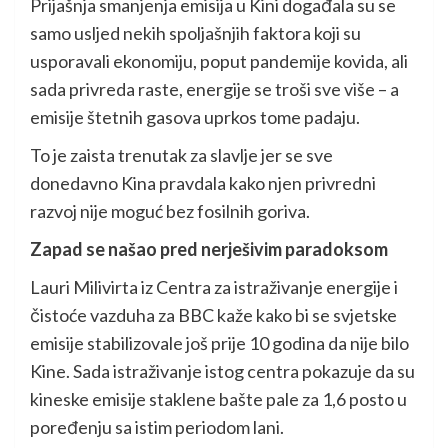
Prijašnja smanjenja emisija u Kini događala su se
samo usljed nekih spoljašnjih faktora koji su
usporavali ekonomiju, poput pandemije kovida, ali
sada privreda raste, energije se troši sve više – a
emisije štetnih gasova uprkos tome padaju.
To je zaista trenutak za slavlje jer se sve
donedavno Kina pravdala kako njen privredni
razvoj nije moguć bez fosilnih goriva.
Zapad se našao pred nerješivim paradoksom
Lauri Milivirta iz Centra za istraživanje energije i
čistoće vazduha za BBC kaže kako bi se svjetske
emisije stabilizovale još prije 10 godina da nije bilo
Kine. Sada istraživanje istog centra pokazuje da su
kineske emisije staklene bašte pale za 1,6 posto u
poređenju sa istim periodom lani.