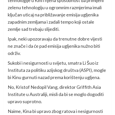
tehnologije u Kini i njena sposobnost da primijeni
zelenu tehnologiju u ogromnim razmjerima imali
ključan uticaj na približavanje emisija ugljenika
zapadnim zemljama i zadali tempo koji ostale
zemlje sad trebaju slijediti.
Ipak, neki upozoravaju da trenutne dobre vijesti
ne znače i da će pad emisija ugljenika nužno biti
održiv.
Sukobi i nesigurnosti u svijetu, smatra Li Šuo iz
Instituta za politiku azijskog društva (ASPI), mogle
bi Kinu gurnuti nazad prema korištenju ugljena.
No, Kristof Nedopil Vang, direktor Griffith Asia
Institute u Australiji, misli da bi se moglo dogoditi
upravo suprotno.
Naime, Kina bi upravo zbog ratova i nesigurnosti