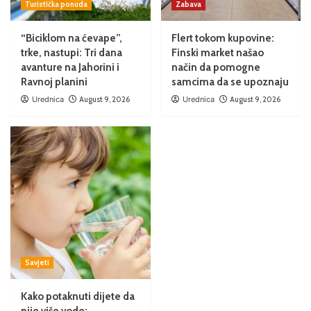
Turistička ponuda
Zabava
“Biciklom na ćevape”,
Flert tokom kupovine:
trke, nastupi: Tri dana
Finski market našao
avanture na Jahorini i
način da pomogne
Ravnoj planini
samcima da se upoznaju
Urednica
August 9, 2026
Urednica
August 9, 2026
Savjeti
Kako potaknuti dijete da
pije više vode: