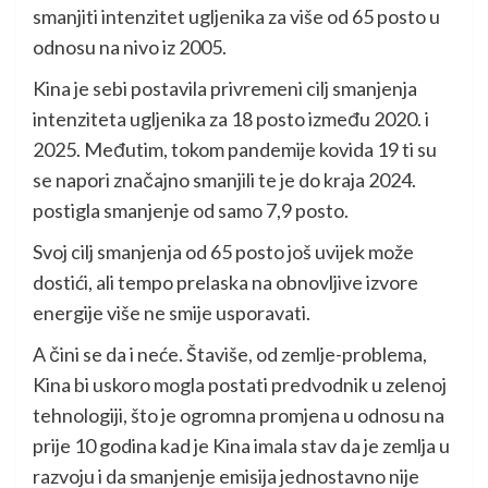
smanjiti intenzitet ugljenika za više od 65 posto u
odnosu na nivo iz 2005.
Kina je sebi postavila privremeni cilj smanjenja
intenziteta ugljenika za 18 posto između 2020. i
2025. Međutim, tokom pandemije kovida 19 ti su
se napori značajno smanjili te je do kraja 2024.
postigla smanjenje od samo 7,9 posto.
Svoj cilj smanjenja od 65 posto još uvijek može
dostići, ali tempo prelaska na obnovljive izvore
energije više ne smije usporavati.
A čini se da i neće. Štaviše, od zemlje-problema,
Kina bi uskoro mogla postati predvodnik u zelenoj
tehnologiji, što je ogromna promjena u odnosu na
prije 10 godina kad je Kina imala stav da je zemlja u
razvoju i da smanjenje emisija jednostavno nije