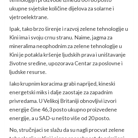
ukupne svjetske količine dijelova za solarne i
vjetroelektrane.
Ipak, tako brzo širenje i razvoj zelene tehnologije u
Kini ima i svoju crnu stranu. Naime, jagma za
mineralima neophodnim za zelene tehnologije u
Kini je potakla kršenje ljudskih prava i uništavanje
životne sredine, upozorava Centar za poslovne i
ljudske resurse.
Iako krupnim koracima grabi naprijed, kineski
energetski miks i dalje zaostaje za zapadnim
privredama. U Velikoj Britaniji obnovljivi izvori
energije čine 46,3 posto ukupno proizvedene
energije, a u SAD-u nešto više od 20 posto.
No, stručnjaci se slažu da su nagli procvat zelene