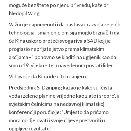
moguće bez štete po njenu privredu, kaže dr
Nedopil Vang.
Važno je napomenuti i da nastavak razvoja zelenih
tehnologija i smanjenje emisija moglo bi značiti da
će Kina uskoro preteći svoga rivala SAD koji je
proglasio neprijateljstvo prema klimatskim
akcijama – i ponovno se kladiti na ugljenik kao da
smo u 19. vijeku – te u navedenom postati lider.
Vidljivo je da Kina ide u tom smjeru.
Predsjednik Si Džinping kazao je kako su ‘čista
voda i zelene planine vrijedne kao zlato i srebro‘, a
svjetskim čelnicima na nedavnoj klimatskoj
konferenciji poručio je: ‘Umjesto da pričamo,
moramo djelovati i svoje ciljeve pretvoriti u
opipljive rezultate.‘