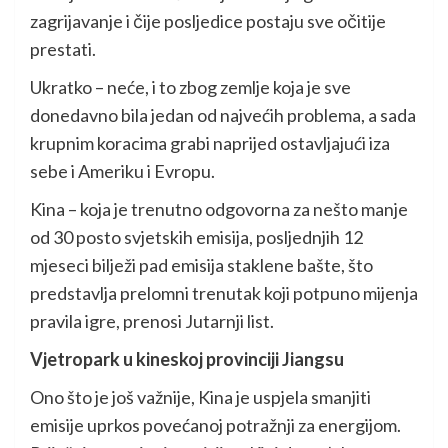
zagrijavanje i čije posljedice postaju sve očitije
prestati.
Ukratko – neće, i to zbog zemlje koja je sve
donedavno bila jedan od najvećih problema, a sada
krupnim koracima grabi naprijed ostavljajući iza
sebe i Ameriku i Evropu.
Kina – koja je trenutno odgovorna za nešto manje
od 30 posto svjetskih emisija, posljednjih 12
mjeseci bilježi pad emisija staklene bašte, što
predstavlja prelomni trenutak koji potpuno mijenja
pravila igre, prenosi Jutarnji list.
Vjetropark u kineskoj provinciji Jiangsu
Ono što je još važnije, Kina je uspjela smanjiti
emisije uprkos povećanoj potražnji za energijom.