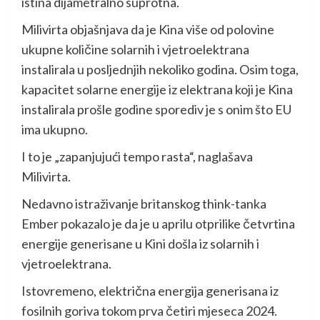
istina dijametralno suprotna.
Milivirta objašnjava da je Kina više od polovine
ukupne količine solarnih i vjetroelektrana
instalirala u posljednjih nekoliko godina. Osim toga,
kapacitet solarne energije iz elektrana koji je Kina
instalirala prošle godine sporediv je s onim što EU
ima ukupno.
I to je „zapanjujući tempo rasta“, naglašava
Milivirta.
Nedavno istraživanje britanskog think-tanka
Ember pokazalo je da je u aprilu otprilike četvrtina
energije generisane u Kini došla iz solarnih i
vjetroelektrana.
Istovremeno, električna energija generisana iz
fosilnih goriva tokom prva četiri mjeseca 2024.