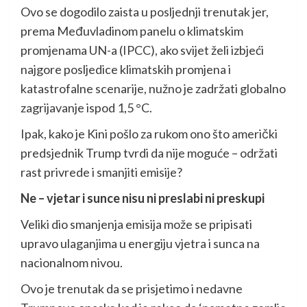
Ovo se dogodilo zaista u posljednji trenutak jer,
prema Međuvladinom panelu o klimatskim
promjenama UN-a (IPCC), ako svijet želi izbjeći
najgore posljedice klimatskih promjena i
katastrofalne scenarije, nužno je zadržati globalno
zagrijavanje ispod 1,5 °C.
Ipak, kako je Kini pošlo za rukom ono što američki
predsjednik Trump tvrdi da nije moguće – održati
rast privrede i smanjiti emisije?
Ne – vjetar i sunce nisu ni preslabi ni preskupi
Veliki dio smanjenja emisija može se pripisati
upravo ulaganjima u energiju vjetra i sunca na
nacionalnom nivou.
Ovo je trenutak da se prisjetimo i nedavne