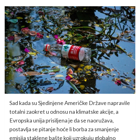
Sad kada su Sjedinjene Američke Države napravile
totalni zaokret u odnosu na klimatske akcije, a
Evropska unija prisiljena je da se naoružava,
postavlja se pitanje hoće li borba za smanjenje
emisija staklene bašte koji uzrokuju globalno