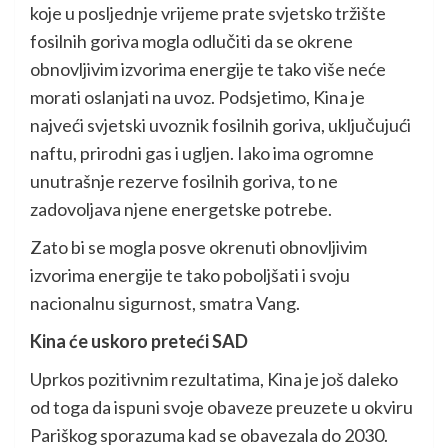
koje u posljednje vrijeme prate svjetsko tržište
fosilnih goriva mogla odlučiti da se okrene
obnovljivim izvorima energije te tako više neće
morati oslanjati na uvoz. Podsjetimo, Kina je
najveći svjetski uvoznik fosilnih goriva, uključujući
naftu, prirodni gas i ugljen. Iako ima ogromne
unutrašnje rezerve fosilnih goriva, to ne
zadovoljava njene energetske potrebe.
Zato bi se mogla posve okrenuti obnovljivim
izvorima energije te tako poboljšati i svoju
nacionalnu sigurnost, smatra Vang.
Kina će uskoro preteći SAD
Uprkos pozitivnim rezultatima, Kina je još daleko
od toga da ispuni svoje obaveze preuzete u okviru
Pariškog sporazuma kad se obavezala do 2030.