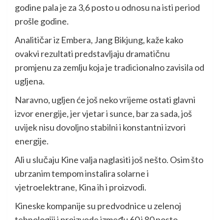
godine pala je za 3,6 posto u odnosu na isti period
prošle godine.
Analitičar iz Embera, Jang Bikjung, kaže kako
ovakvi rezultati predstavljaju dramatičnu
promjenu za zemlju koja je tradicionalno zavisila od
ugljena.
Naravno, ugljen će još neko vrijeme ostati glavni
izvor energije, jer vjetar i sunce, bar za sada, još
uvijek nisu dovoljno stabilni i konstantni izvori
energije.
Ali u slučaju Kine valja naglasiti još nešto. Osim što
ubrzanim tempom instalira solarne i
vjetroelektrane, Kina ih i proizvodi.
Kineske kompanije su predvodnice u zelenoj
tehnologiji i proizvode između 60 i 80 posto