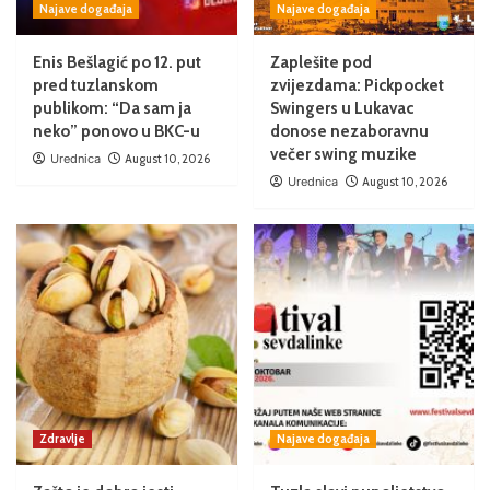
Najave događaja
Najave događaja
Enis Bešlagić po 12. put
Zaplešite pod
pred tuzlanskom
zvijezdama: Pickpocket
publikom: “Da sam ja
Swingers u Lukavac
neko” ponovo u BKC-u
donose nezaboravnu
večer swing muzike
Urednica
August 10, 2026
Urednica
August 10, 2026
Zdravlje
Najave događaja