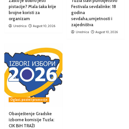
Zašto je dobro jesti
Tuzla slavi punoljetstvo
pistacije? Mala šaka krije
Festivala sevdalinke: 18
brojne koristi za
godina
organizam
sevdaha,umjetnosti i
zajedništva
Urednica
August 10, 2026
Urednica
August 10, 2026
Oglasi, pozivi i promocije
Obavještenje Gradske
izborne komisije Tuzla:
CIK BiH TRAŽI