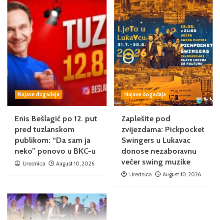
Najave događaja
Najave događaja
Enis Bešlagić po 12. put
Zaplešite pod
pred tuzlanskom
zvijezdama: Pickpocket
publikom: “Da sam ja
Swingers u Lukavac
neko” ponovo u BKC-u
donose nezaboravnu
večer swing muzike
Urednica
August 10, 2026
Urednica
August 10, 2026