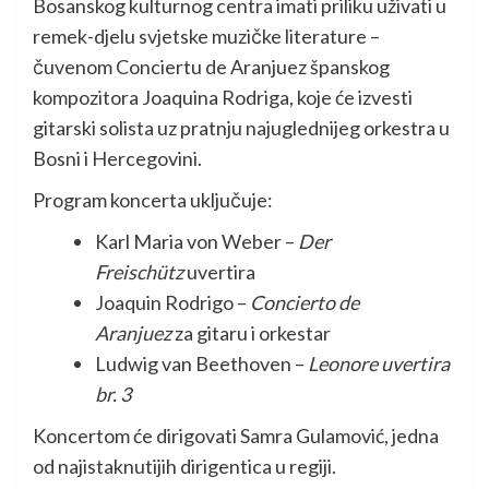
Bosanskog kulturnog centra imati priliku uživati u
remek-djelu svjetske muzičke literature –
čuvenom Conciertu de Aranjuez španskog
kompozitora Joaquina Rodriga, koje će izvesti
gitarski solista uz pratnju najuglednijeg orkestra u
Bosni i Hercegovini.
Program koncerta uključuje:
Karl Maria von Weber –
Der
Freischütz
uvertira
Joaquin Rodrigo –
Concierto de
Aranjuez
za gitaru i orkestar
Ludwig van Beethoven –
Leonore uvertira
br. 3
Koncertom će dirigovati Samra Gulamović, jedna
od najistaknutijih dirigentica u regiji.