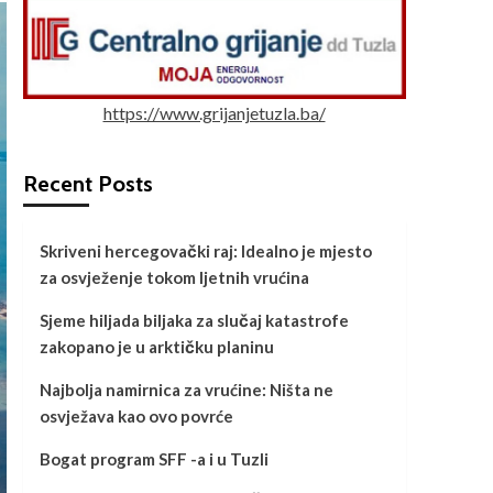
https://www.grijanjetuzla.ba/
Recent Posts
Skriveni hercegovački raj: Idealno je mjesto
za osvježenje tokom ljetnih vrućina
Sjeme hiljada biljaka za slučaj katastrofe
zakopano je u arktičku planinu
Najbolja namirnica za vrućine: Ništa ne
osvježava kao ovo povrće
Bogat program SFF -a i u Tuzli