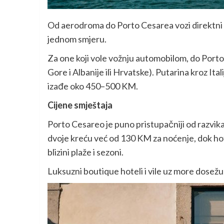
Od aerodroma do Porto Cesarea vozi direktni au
jednom smjeru.
Za one koji vole vožnju automobilom, do Porto
Gore i Albanije ili Hrvatske). Putarina kroz Ita
izađe oko 450–500 KM.
Cijene smještaja
Porto Cesareo je puno pristupačniji od razvikan
dvoje kreću već od 130 KM za noćenje, dok hot
blizini plaže i sezoni.
Luksuzni boutique hoteli i vile uz more dosež