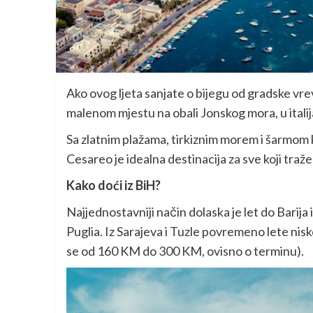
Ako ovog ljeta sanjate o bijegu od gradske vreve
malenom mjestu na obali Jonskog mora, u italija
Sa zlatnim plažama, tirkiznim morem i šarmom 
Cesareo je idealna destinacija za sve koji traže
Kako doći iz BiH?
Najjednostavniji način dolaska je let do Barija 
Puglia. Iz Sarajeva i Tuzle povremeno lete ni
se od 160 KM do 300 KM, ovisno o terminu).