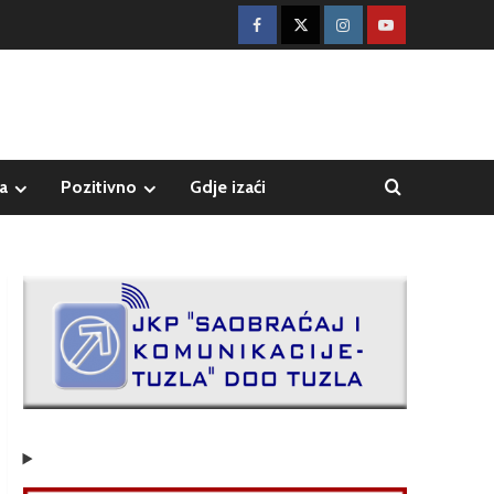
a
Pozitivno
Gdje izaći