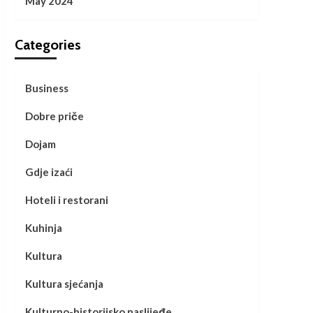
May 2024
Categories
Business
Dobre priče
Dojam
Gdje izaći
Hoteli i restorani
Kuhinja
Kultura
Kultura sjećanja
Kulturno-historijsko naslijeđe