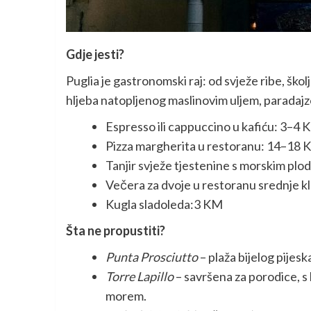
Gdje jesti?
Puglia je gastronomski raj: od svježe ribe, ško
hljeba natopljenog maslinovim uljem, paradajz
Espresso ili cappuccino u kafiću: 3–4 
Pizza margherita u restoranu: 14–18
Tanjir svježe tjestenine s morskim pl
Večera za dvoje u restoranu srednje k
Kugla sladoleda:3 KM
Šta ne propustiti?
Punta Prosciutto
– plaža bijelog pijesk
Torre Lapillo
– savršena za porodice, s
morem.