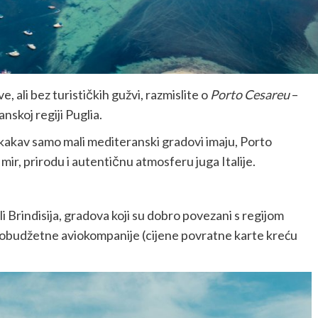
, ali bez turističkih gužvi, razmislite o
Porto Cesareu
–
nskoj regiji Puglia.
kakav samo mali mediteranski gradovi imaju, Porto
 mir, prirodu i autentičnu atmosferu juga Italije.
ili Brindisija, gradova koji su dobro povezani s regijom
skobudžetne aviokompanije (cijene povratne karte kreću