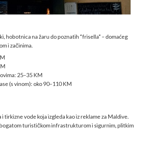
ljki, hobotnica na žaru do poznatih “frisella” – domaćeg
om i začinima.
KM
 KM
odovima: 25–35 KM
lase (s vinom): oko 90–110 KM
a i tirkizne vode koja izgleda kao iz reklame za Maldive.
 bogatom turističkom infrastrukturom i sigurnim, plitkim