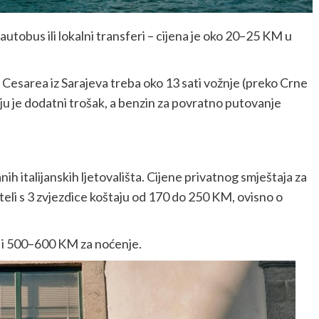
tobus ili lokalni transferi – cijena je oko 20–25 KM u
 Cesarea iz Sarajeva treba oko 13 sati vožnje (preko Crne
liju je dodatni trošak, a benzin za povratno putovanje
ih italijanskih ljetovališta. Cijene privatnog smještaja za
eli s 3 zvjezdice koštaju od 170 do 250 KM, ovisno o
u i 500–600 KM za noćenje.