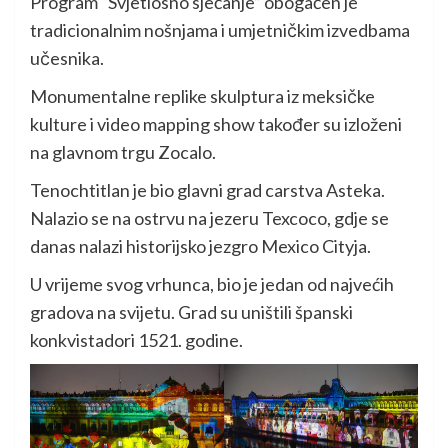
Program “Svjetlosno sjećanje” obogaćen je
tradicionalnim nošnjama i umjetničkim izvedbama
učesnika.
Monumentalne replike skulptura iz meksičke
kulture i video mapping show također su izloženi
na glavnom trgu Zocalo.
Tenochtitlan je bio glavni grad carstva Asteka.
Nalazio se na ostrvu na jezeru Texcoco, gdje se
danas nalazi historijsko jezgro Mexico Cityja.
U vrijeme svog vrhunca, bio je jedan od najvećih
gradova na svijetu. Grad su uništili španski
konkvistadori 1521. godine.