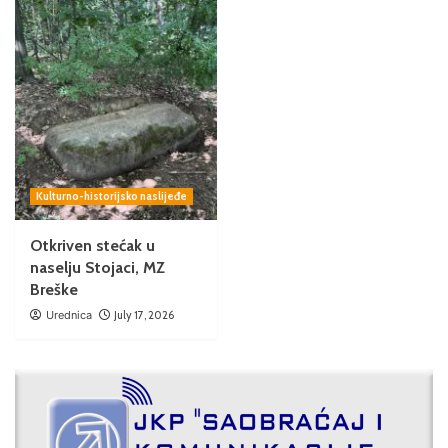
Kulturno-historijsko naslijeđe
Otkriven stećak u
naselju Stojaci, MZ
Breške
Urednica
July 17, 2026