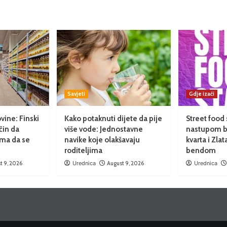
Savjeti
Gdje izaći
vine: Finski
Kako potaknuti dijete da pije
Street food
čin da
više vode: Jednostavne
nastupom b
ma da se
navike koje olakšavaju
kvarta i Zlat
roditeljima
bendom
t 9, 2026
Urednica
August 9, 2026
Urednica