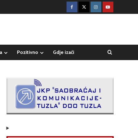
a
Pozitivno
Gdje izaći