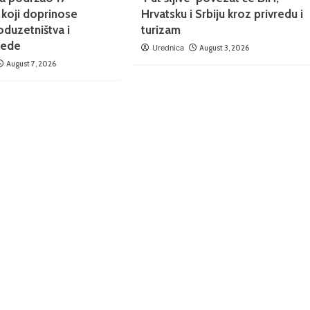
 koji doprinose
Hrvatsku i Srbiju kroz privredu i
oduzetništva i
turizam
rede
Urednica
August 3, 2026
August 7, 2026