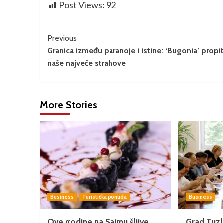
Post Views:
92
Previous
Granica između paranoje i istine: ‘Bugonia’ propi
naše najveće strahove
More Stories
Business
Turistička ponuda
Business
Ove godine na Sajmu šljive
Grad Tuzl