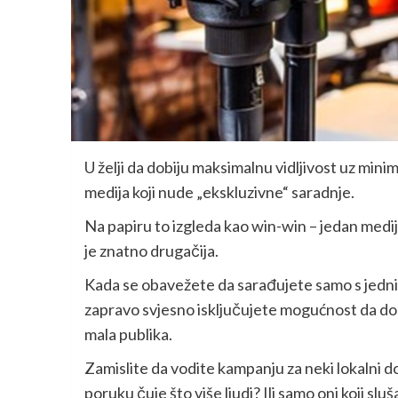
U želji da dobiju maksimalnu vidljivost uz min
medija koji nude „ekskluzivne“ saradnje.
Na papiru to izgleda kao win-win – jedan medi
je znatno drugačija.
Kada se obavežete da sarađujete samo s jedni
zapravo svjesno isključujete mogućnost da dose
mala publika.
Zamislite da vodite kampanju za neki lokalni dog
poruku čuje što više ljudi? Ili samo oni koji slu