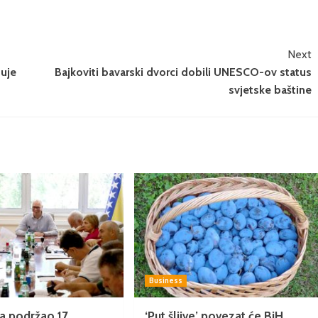
Next
tuje
Bajkoviti bavarski dvorci dobili UNESCO-ov status
svjetske baštine
Business
a podržao 17
‘Put šljive’ povezat će BiH,