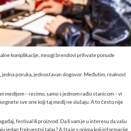
imalne komplikacije, mnogi brendovi prihvate ponude
j, jedna poruka, jednostavan dogovor. Međutim, realnost
m medijem – recimo, samo s jednom radio stanicom – vi
gnete sve one koji taj medij ne slušaju. A to često nije
ađaj, festival ili proizvod. Da li vam je u interesu da vašu
šaju jedan frekventni talas? A šta je s onima koji informacije