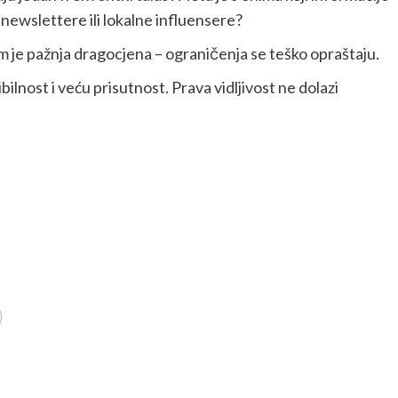
newslettere ili lokalne influensere?
em je pažnja dragocjena – ograničenja se teško opraštaju.
ilnost i veću prisutnost. Prava vidljivost ne dolazi