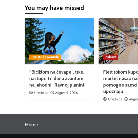
You may have missed
Turistička ponuda
Zabava
“Biciklom na ćevape”, trke,
Flert tokom kupo
nastupi: Tri dana avanture
market našao na
na Jahorini i Ravnoj planini
pomogne samci
upoznaju
Urednica
August 9, 2026
Urednica
Augus
Home