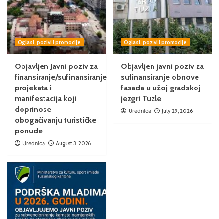
Oglasi, pozivi i promocije
Oglasi, pozivi i promocije
Objavljen Javni poziv za
Objavljen javni poziv za
finansiranje/sufinansiranje
sufinansiranje obnove
projekata i
fasada u užoj gradskoj
manifestacija koji
jezgri Tuzle
doprinose
Urednica
July 29, 2026
obogaćivanju turističke
ponude
Urednica
August 3, 2026