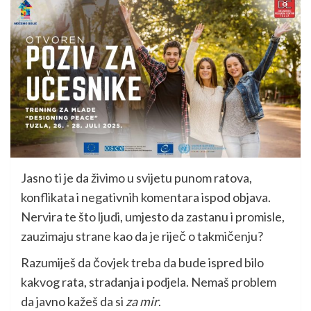
Jasno ti je da živimo u svijetu punom ratova,
konflikata i negativnih komentara ispod objava.
Nervira te što ljudi, umjesto da zastanu i promisle,
zauzimaju strane kao da je riječ o takmičenju?
Razumiješ da čovjek treba da bude ispred bilo
kakvog rata, stradanja i podjela. Nemaš problem
da javno kažeš da si
za mir
.