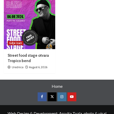
Gdje izaći
Street food stage otvara
Tropico bend
Urednica
August 6, 2026
Home
Web Design & Development: Arsvita Tuzla, photo & visal