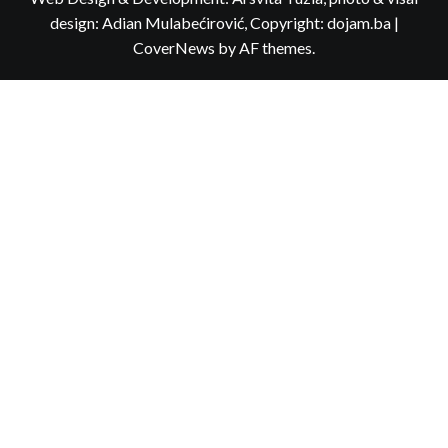
design: Adian Mulabećirović, Copyright: dojam.ba
|
CoverNews
by AF themes.