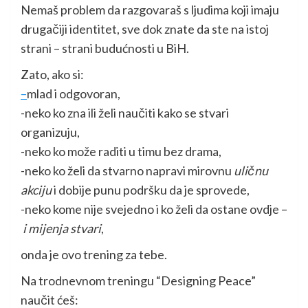
Nemaš problem da razgovaraš s ljudima koji imaju
drugačiji identitet, sve dok znate da ste na istoj
strani – strani budućnosti u BiH.
Zato, ako si:
–
mlad i odgovoran,
-neko ko zna ili želi naučiti kako se stvari
organizuju,
-neko ko može raditi u timu bez drama,
-neko ko želi da stvarno napravi mirovnu
uličnu
akciju
i dobije punu podršku da je sprovede,
-neko kome nije svejedno i ko želi da ostane ovdje –
i mijenja stvari
,
onda je ovo trening za tebe.
Na trodnevnom treningu “Designing Peace”
naučit ćeš: