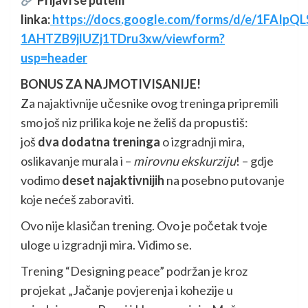
Prijavi se putem
linka:
https://docs.google.com/forms/d/e/1FAIp
1AHTZB9jlUZj1TDru3xw/viewform?
usp=header
BONUS ZA NAJMOTIVISANIJE!
Za najaktivnije učesnike ovog treninga pripremili
smo još niz prilika koje ne želiš da propustiš:
još
dva dodatna treninga
o izgradnji mira,
oslikavanje murala i –
mirovnu ekskurziju
! – gdje
vodimo
deset najaktivnijih
na posebno putovanje
koje nećeš zaboraviti.
Ovo nije klasičan trening. Ovo je početak tvoje
uloge u izgradnji mira. Vidimo se.
Trening “Designing peace” podržan je kroz
projekat „Jačanje povjerenja i kohezije u