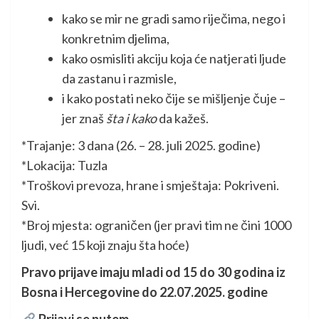
kako se mir ne gradi samo riječima, nego i
konkretnim djelima,
kako osmisliti akciju koja će natjerati ljude
da zastanu i razmisle,
i kako postati neko čije se mišljenje čuje –
jer znaš
šta i kako
da kažeš.
*Trajanje: 3 dana (26. – 28. juli 2025. godine)
*Lokacija: Tuzla
*Troškovi prevoza, hrane i smještaja: Pokriveni.
Svi.
*Broj mjesta: ograničen (jer pravi tim ne čini 1000
ljudi, već 15 koji znaju šta hoće)
Pravo prijave imaju mladi od 15 do 30 godina iz
Bosna i Hercegovine do 22.07.2025. godine