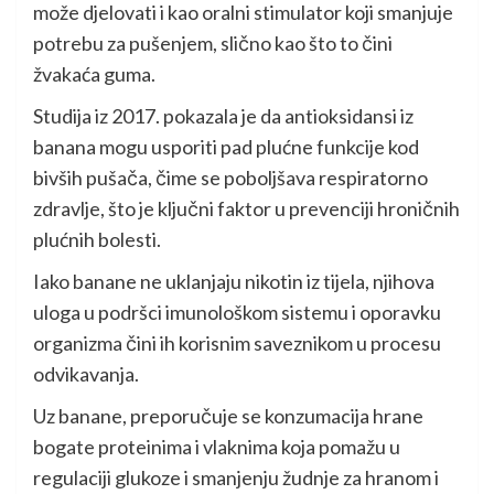
može djelovati i kao oralni stimulator koji smanjuje
potrebu za pušenjem, slično kao što to čini
žvakaća guma.
Studija iz 2017. pokazala je da antioksidansi iz
banana mogu usporiti pad plućne funkcije kod
bivših pušača, čime se poboljšava respiratorno
zdravlje, što je ključni faktor u prevenciji hroničnih
plućnih bolesti.
Iako banane ne uklanjaju nikotin iz tijela, njihova
uloga u podršci imunološkom sistemu i oporavku
organizma čini ih korisnim saveznikom u procesu
odvikavanja.
Uz banane, preporučuje se konzumacija hrane
bogate proteinima i vlaknima koja pomažu u
regulaciji glukoze i smanjenju žudnje za hranom i