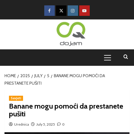
HOME
2025
JULY
5
BANANE MOGU POMOĆI DA
PRESTANETE PUŠITI
Savjeti
Banane mogu pomoći da prestanete
pušiti
Urednica
July 5, 2025
0