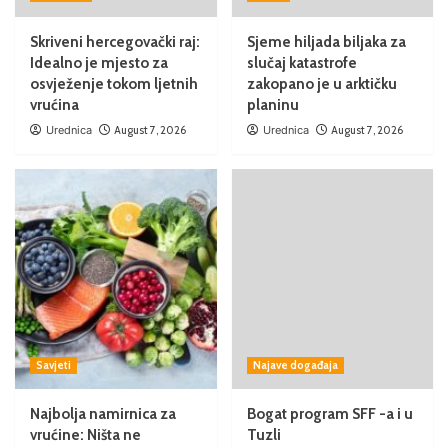
Skriveni hercegovački raj:
Sjeme hiljada biljaka za
Idealno je mjesto za
slučaj katastrofe
osvježenje tokom ljetnih
zakopano je u arktičku
vrućina
planinu
Urednica
August 7, 2026
Urednica
August 7, 2026
Savjeti
Najave događaja
Najbolja namirnica za
Bogat program SFF -a i u
vrućine: Ništa ne
Tuzli