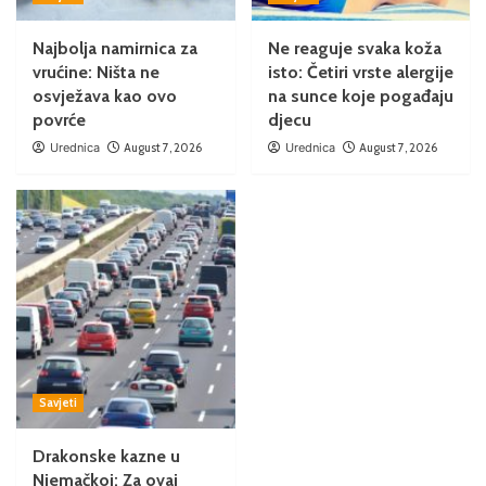
Najbolja namirnica za
Ne reaguje svaka koža
vrućine: Ništa ne
isto: Četiri vrste alergije
osvježava kao ovo
na sunce koje pogađaju
povrće
djecu
Urednica
August 7, 2026
Urednica
August 7, 2026
Savjeti
Drakonske kazne u
Njemačkoj: Za ovaj