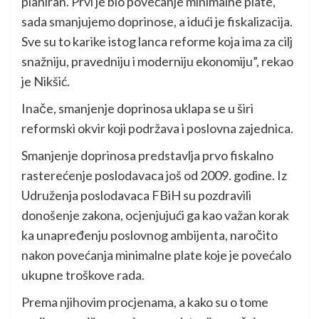
planiran. Prvi je bio povećanje minimalne plate,
sada smanjujemo doprinose, a idući je fiskalizacija.
Sve su to karike istog lanca reforme koja ima za cilj
snažniju, pravedniju i moderniju ekonomiju”, rekao
je Nikšić.
Inače, smanjenje doprinosa uklapa se u širi
reformski okvir koji podržava i poslovna zajednica.
Smanjenje doprinosa predstavlja prvo fiskalno
rasterećenje poslodavaca još od 2009. godine. Iz
Udruženja poslodavaca FBiH su pozdravili
donošenje zakona, ocjenjujući ga kao važan korak
ka unapređenju poslovnog ambijenta, naročito
nakon povećanja minimalne plate koje je povećalo
ukupne troškove rada.
Prema njihovim procjenama, a kako su o tome