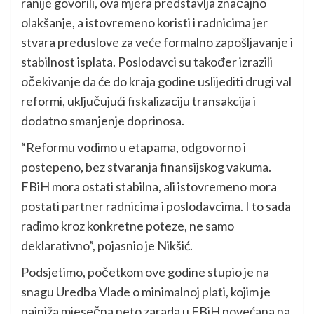
ranije govorili, ova mjera predstavlja značajno
olakšanje, a istovremeno koristi i radnicima jer
stvara preduslove za veće formalno zapošljavanje i
stabilnost isplata. Poslodavci su također izrazili
očekivanje da će do kraja godine uslijediti drugi val
reformi, uključujući fiskalizaciju transakcija i
dodatno smanjenje doprinosa.
“Reformu vodimo u etapama, odgovorno i
postepeno, bez stvaranja finansijskog vakuma.
FBiH mora ostati stabilna, ali istovremeno mora
postati partner radnicima i poslodavcima. I to sada
radimo kroz konkretne poteze, ne samo
deklarativno”, pojasnio je Nikšić.
Podsjetimo, početkom ove godine stupio je na
snagu Uredba Vlade o minimalnoj plati, kojim je
najniža mjesečna neto zarada u FBiH povećana na