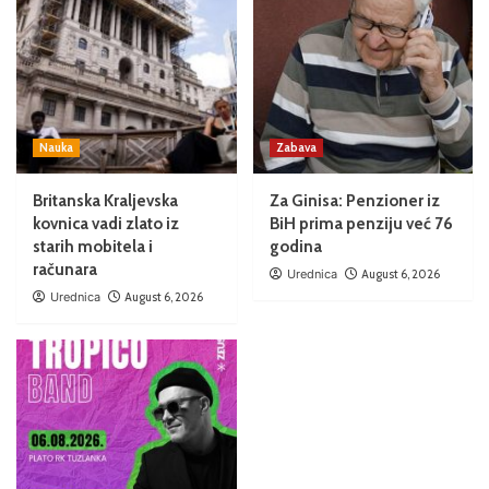
Nauka
Zabava
Britanska Kraljevska
Za Ginisa: Penzioner iz
kovnica vadi zlato iz
BiH prima penziju već 76
starih mobitela i
godina
računara
Urednica
August 6, 2026
Urednica
August 6, 2026