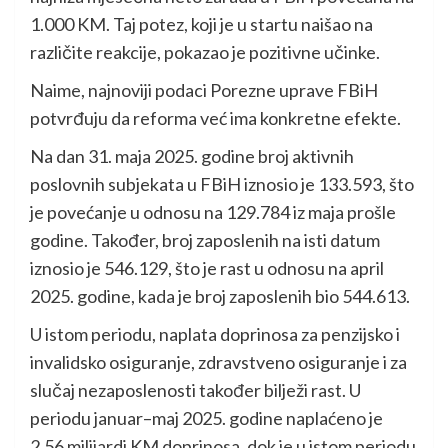
1.000 KM. Taj potez, koji je u startu naišao na
različite reakcije, pokazao je pozitivne učinke.
Naime, najnoviji podaci Porezne uprave FBiH
potvrđuju da reforma već ima konkretne efekte.
Na dan 31. maja 2025. godine broj aktivnih
poslovnih subjekata u FBiH iznosio je 133.593, što
je povećanje u odnosu na 129.784 iz maja prošle
godine. Također, broj zaposlenih na isti datum
iznosio je 546.129, što je rast u odnosu na april
2025. godine, kada je broj zaposlenih bio 544.613.
U istom periodu, naplata doprinosa za penzijsko i
invalidsko osiguranje, zdravstveno osiguranje i za
slučaj nezaposlenosti također bilježi rast. U
periodu januar–maj 2025. godine naplaćeno je
2,56 milijardi KM doprinosa, dok je u istom periodu