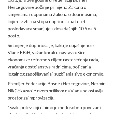
Hercegovine počinje primjena Zakona o
izmjenama i dopunama Zakona o doprinosima,
kojim se zbirna stopa doprinosa na teret
poslodavaca smanjuje s dosadašnjih 10,5 na 5
posto.
Smanjenje doprinosa je, kako je objašnjeno iz
Vlade FBiH, važan korak u nastavku šire
ekonomske reforme s ciljem rasterećenja rada,
vraćanja dostojanstva radnicima, poticanja
legalnog zapošljavanja i suzbijanja sive ekonomije.
Premijer Federacije Bosne i Hercegovine, Nermin
Nikšić kazao je ovom prilikom da Vlada ne ostavlja
prostor za improvizaciju.
“Svaki potez koji činimo je međusobno povezan i