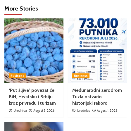
More Stories
Business
Business
‘Put šljive’ povezat će
Međunarodni aerodrom
BiH, Hrvatsku i Srbiju
Tuzla ostvario
kroz privredu i turizam
historijski rekord
Urednica
August 3, 2026
Urednica
August 1, 2026