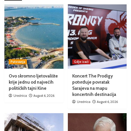
Putovanja
Gdje izaći
Ovo skromno ljetovalište
Koncert The Prodigy
krije jednu od najvećih
potvrđuje povratak
političkih tajni Kine
Sarajeva na mapu
koncertnih destinacija
Urednica
August 6, 2026
Urednica
August 6, 2026