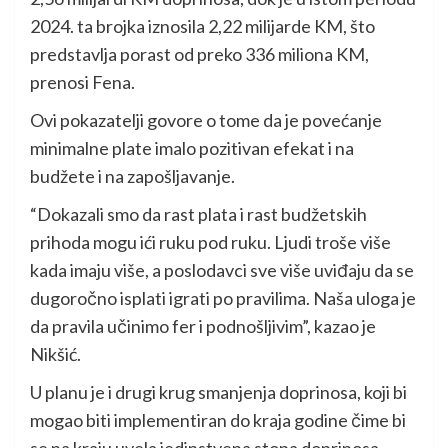
2024. ta brojka iznosila 2,22 milijarde KM, što
predstavlja porast od preko 336 miliona KM,
prenosi Fena.
Ovi pokazatelji govore o tome da je povećanje
minimalne plate imalo pozitivan efekat i na
budžete i na zapošljavanje.
“Dokazali smo da rast plata i rast budžetskih
prihoda mogu ići ruku pod ruku. Ljudi troše više
kada imaju više, a poslodavci sve više uviđaju da se
dugoročno isplati igrati po pravilima. Naša uloga je
da pravila učinimo fer i podnošljivim”, kazao je
Nikšić.
U planu je i drugi krug smanjenja doprinosa, koji bi
mogao biti implementiran do kraja godine čime bi
se na kraju uvela jedinstvena stopa doprinosa.