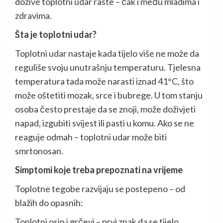
dožive toplotni udar raste – čak i među mladima i
zdravima.
Šta je toplotni udar?
Toplotni udar nastaje kada tijelo više ne može da
reguliše svoju unutrašnju temperaturu. Tjelesna
temperatura tada može narasti iznad 41°C, što
može oštetiti mozak, srce i bubrege. U tom stanju
osoba često prestaje da se znoji, može doživjeti
napad, izgubiti svijest ili pasti u komu. Ako se ne
reaguje odmah – toplotni udar može biti
smrtonosan.
Simptomi koje treba prepoznati na vrijeme
Toplotne tegobe razvijaju se postepeno – od
blažih do opasnih:
Toplotni osip i grčevi – prvi znak da se tijelo