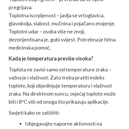
pregrijava.
Toplotna iscrpljenost – javlja se vrtoglavica,
glavobolja, slabost, mučnina i pojačano znojenje.
Toplotni udar – osoba više ne znoji,
dezorijentisana je, gubi svijest. Potrebna je hitna
medicinska pomoć.
Kada je temperatura previše visoka?
Toplota ne zavisi samo od temperature zraka –
važna je i vlažnost. Zato treba pratiti indeks
toplote, koji objedinjuje temperaturu i vlažnost
zraka. Na direktnom suncu, osjećaj toplote može
biti i 8°C viši od onoga što prikazuju aplikacije.
Savjeti kako se zaštititi:
Izbjegavajte naporne aktivnosti na