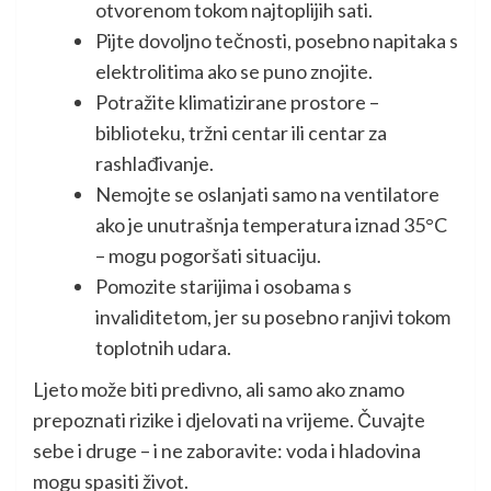
otvorenom tokom najtoplijih sati.
Pijte dovoljno tečnosti, posebno napitaka s
elektrolitima ako se puno znojite.
Potražite klimatizirane prostore –
biblioteku, tržni centar ili centar za
rashlađivanje.
Nemojte se oslanjati samo na ventilatore
ako je unutrašnja temperatura iznad 35°C
– mogu pogoršati situaciju.
Pomozite starijima i osobama s
invaliditetom, jer su posebno ranjivi tokom
toplotnih udara.
Ljeto može biti predivno, ali samo ako znamo
prepoznati rizike i djelovati na vrijeme. Čuvajte
sebe i druge – i ne zaboravite: voda i hladovina
mogu spasiti život.