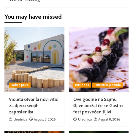
You may have missed
Dobre priče
Business
Turistička ponuda
Violeta otvorila novi vrtić
Ove godine na Sajmu
za djecu svojih
šljive održat će se Gastro
zaposlenika
fest posvećen šljivi
Urednica
August 8, 2026
Urednica
August 8, 2026