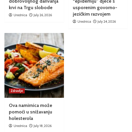
dobrovoljnog darivanja
“epidemiju” djece s
krvi na Trgu slobode
usporenim govorno-
jezičkim razvojem
Urednica
July 26, 2026
Urednica
July 24, 2026
Zdravlje
Ova namirnica može
pomoći u snižavanju
holesterola
Urednica
July 18, 2026