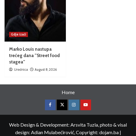
Gdje izaći
Marko Louis nastupa
trećeg dana ”Street food
stagea”
Urednica
August 8, 2026
Home
Web Design & Development: Arsvita Tuzla, photo & visal
design: Adian Mulabećirović, Copyright: dojam.ba
|