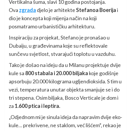
Vertikalna šuma, slavi 10 godina postojanja.
Ova
zgrada
djelo je arhitekte
Stefanoa Boerija
i
dio je koncepta koji mijenja način na koji
posmatramo urbanističku arhitekturu.
Inspiraciju za projekat, Stefano je pronašao u
Dubaiju, u građevinama koje su reflektovale
sunčevu svjetlost, stvarajući toplotu u vazduhu.
Tako je došao na ideju da u Milanu projektuje dvije
kule sa
800 stabala i 20.000 biljaka
koje godišnje
apsorbuju 20.000 kilograma ugljendioksida. S tim u
vezi, temperatura unutar objekta smanjuje se i do
tri stepena. Osim biljaka, Bosco Verticale je dom i
za
1.600 ptica i leptira.
„Odjednom mi je sinula ideja da napravim dvije eko-
kule… prekrivene, ne staklom, već lišćem“, rekao je