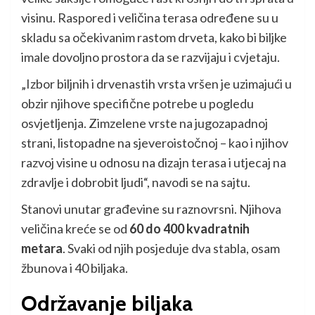
visinu. Raspored i veličina terasa određene su u
skladu sa očekivanim rastom drveta, kako bi biljke
imale dovoljno prostora da se razvijaju i cvjetaju.
„Izbor biljnih i drvenastih vrsta vršen je uzimajući u
obzir njihove specifične potrebe u pogledu
osvjetljenja. Zimzelene vrste na jugozapadnoj
strani, listopadne na sjeveroistočnoj – kao i njihov
razvoj visine u odnosu na dizajn terasa i utjecaj na
zdravlje i dobrobit ljudi“, navodi se na sajtu.
Stanovi unutar građevine su raznovrsni. Njihova
veličina kreće se od
60 do 400 kvadratnih
metara
. Svaki od njih posjeduje dva stabla, osam
žbunova i 40 biljaka.
Održavanje biljaka