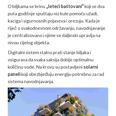
O biljkama se brinu
„leteći baštovani“
koji se dva
puta godišnje spuštaju niz kule pomoću užadi,
kaciga i sigurnosnih pojaseva i orezuju. Kada je
riječ o svakodnevnom održavanju, navodnjavanje
je centralizovano i njime se daljinski upravlja na
nivou cijelog objekta.
Digitalni sistem stalno prati stanje biljaka i
osigurava da svaka saksija dobije optimalnu
količinu vode. Na krovu su postavljeni
solarni
paneli
koji obezbjeđuju energiju potrebnu za rad
sistema navodnjavanja.