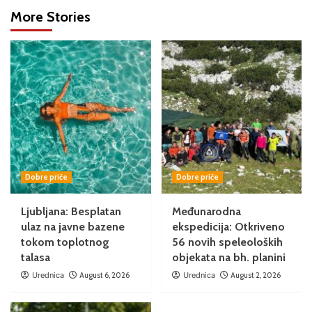
More Stories
Dobre priče
Dobre priče
Ljubljana: Besplatan
Međunarodna
ulaz na javne bazene
ekspedicija: Otkriveno
tokom toplotnog
56 novih speleoloških
talasa
objekata na bh. planini
Urednica
August 6, 2026
Urednica
August 2, 2026