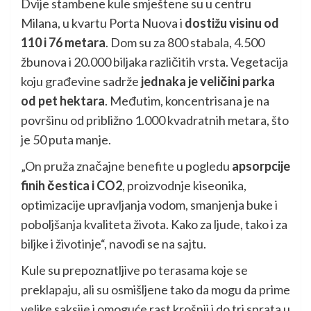
Dvije stambene kule smještene su u centru
Milana, u kvartu Porta Nuova i
dostižu visinu od
110 i 76 metara
. Dom su za 800 stabala, 4.500
žbunova i 20.000 biljaka različitih vrsta. Vegetacija
koju građevine sadrže
jednaka je veličini parka
od pet hektara
. Međutim, koncentrisana je na
površinu od približno 1.000 kvadratnih metara, što
je 50 puta manje.
„On pruža značajne benefite u pogledu
apsorpcije
finih čestica i CO2
, proizvodnje kiseonika,
optimizacije upravljanja vodom, smanjenja buke i
poboljšanja kvaliteta života. Kako za ljude, tako i za
biljke i životinje“, navodi se na sajtu.
Kule su prepoznatljive po terasama koje se
preklapaju, ali su osmišljene tako da mogu da prime
velike saksije i omoguće rast krošnji i do tri sprata u