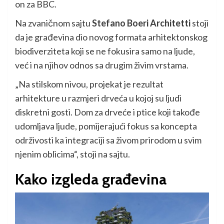
on za BBC.
Na zvaničnom sajtu
Stefano Boeri Architetti
stoji
da je građevina dio novog formata arhitektonskog
biodiverziteta koji se ne fokusira samo na ljude,
već i na njihov odnos sa drugim živim vrstama.
„Na stilskom nivou, projekat je rezultat
arhitekture u razmjeri drveća u kojoj su ljudi
diskretni gosti. Dom za drveće i ptice koji takođe
udomljava ljude, pomijerajući fokus sa koncepta
održivosti ka integraciji sa živom prirodom u svim
njenim oblicima“, stoji na sajtu.
Kako izgleda građevina