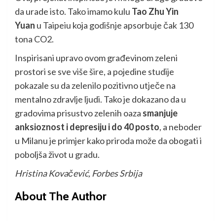
da urade isto. Tako imamo kulu
Tao Zhu Yin
Yuan
u Taipeiu koja godišnje apsorbuje čak 130
tona CO2.
Inspirisani upravo ovom građevinom zeleni
prostori se sve više šire, a pojedine studije
pokazale su da zelenilo pozitivno utječe na
mentalno zdravlje ljudi. Tako je dokazano da u
gradovima prisustvo zelenih oaza
smanjuje
anksioznost i depresiju i do 40 posto
, a neboder
u Milanu je primjer kako priroda može da obogati i
poboljša život u gradu.
Hristina Kovačević, Forbes Srbija
About The Author