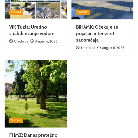
Servis
Servis
VIK Tuzla: Uredno
BIHAMK: Očekuje se
snabdijevanje vodom
pojačan intenzitet
saobraćaja
Urednica
August 6, 2026
Urednica
August 6, 2026
Servis
FHMZ: Danas pretežno