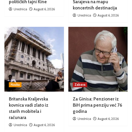
političkih tajni Kine
Sarajeva na mapu
koncertnih destinacija
Urednica
August 6, 2026
Urednica
August 6, 2026
Nauka
Zabava
Britanska Kraljevska
Za Ginisa: Penzioner iz
kovnica vadi zlato iz
BiH prima penziju već 76
starih mobitela i
godina
računara
Urednica
August 6, 2026
Urednica
August 6, 2026