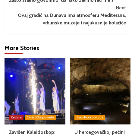
Zašto stalno govorimo ‘da’ iako želimo reći ‘ne’?
Next
Ovaj gradić na Dunavu ima atmosferu Mediterana,
vrhunske muzeje i najukusnije kolačiće
More Stories
Kultura
Turistička ponuda
Turistička ponuda
Završen Kaleidoskop:
U hercegovačkoj pećini