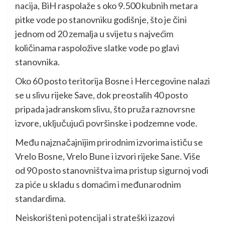
nacija, BiH raspolaže s oko 9.500 kubnih metara
pitke vode po stanovniku godišnje, što je čini
jednom od 20 zemalja u svijetu s najvećim
količinama raspoložive slatke vode po glavi
stanovnika.
Oko 60 posto teritorija Bosne i Hercegovine nalazi
se u slivu rijeke Save, dok preostalih 40 posto
pripada jadranskom slivu, što pruža raznovrsne
izvore, uključujući površinske i podzemne vode.
Među najznačajnijim prirodnim izvorima ističu se
Vrelo Bosne, Vrelo Bune i izvori rijeke Sane. Više
od 90 posto stanovništva ima pristup sigurnoj vodi
za piće u skladu s domaćim i međunarodnim
standardima.
Neiskorišteni potencijal i strateški izazovi