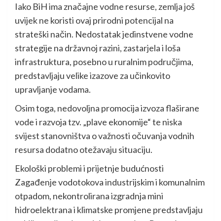
Iako BiH ima značajne vodne resurse, zemlja još
uvijek ne koristi ovaj prirodni potencijal na
strateški način. Nedostatak jedinstvene vodne
strategije na državnoj razini, zastarjela i loša
infrastruktura, posebno u ruralnim područjima,
predstavljaju velike izazove za učinkovito
upravljanje vodama.
Osim toga, nedovoljna promocija izvoza flaširane
vode i razvoja tzv. „plave ekonomije“ te niska
svijest stanovništva o važnosti očuvanja vodnih
resursa dodatno otežavaju situaciju.
Ekološki problemi i prijetnje budućnosti
Zagađenje vodotokova industrijskim i komunalnim
otpadom, nekontrolirana izgradnja mini
hidroelektrana i klimatske promjene predstavljaju