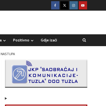
a
Pozitivno
Gdje izaći
O NASTUPA