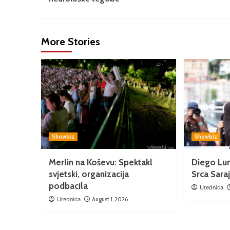
More Stories
Showbiz
Showbiz
Merlin na Koševu: Spektakl
Diego Lu
svjetski, organizacija
Srca Sara
podbacila
Urednica
Urednica
August 1, 2026