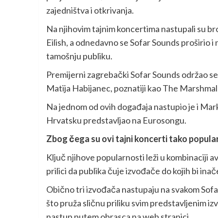
zajedništva i otkrivanja.
Na njihovim tajnim koncertima nastupali su broj
Eilish, a odnedavno se Sofar Sounds proširio i 
tamošnju publiku.
Premijerni zagrebački Sofar Sounds održao se 
Matija Habijanec, poznatiji kao The Marshma
Na jednom od ovih događaja nastupio je i Mark
Hrvatsku predstavljao na Eurosongu.
Zbog čega su ovi tajni koncerti tako popula
Ključ njihove popularnosti leži u kombinaciji a
prilici da publika čuje izvođače do kojih bi inač
Obično tri izvođača nastupaju na svakom Sofa
što pruža sličnu priliku svim predstavljenim iz
nastup putem obrasca na web stranici.