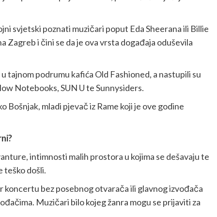
ni svjetski poznati muzičari poput Eda Sheerana ili Billie
na Zagreb i čini se da je ova vrsta događaja oduševila
u tajnom podrumu kafića Old Fashioned, a nastupili su
llow Notebooks, SUN U te Sunnysiders.
o Bošnjak, mladi pjevač iz Rame koji je ove godine
rni?
vanture, intimnosti malih prostora u kojima se dešavaju te
e teško došli.
r koncertu bez posebnog otvarača ili glavnog izvođača
vođačima. Muzičari bilo kojeg žanra mogu se prijaviti za