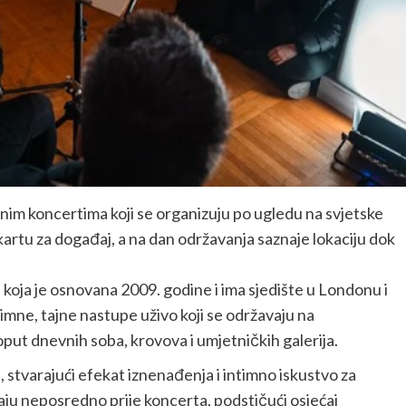
jnim koncertima koji se organizuju po ugledu na svjetske
kartu za događaj, a na dan održavanja saznaje lokaciju dok
koja je osnovana 2009. godine i ima sjedište u Londonu i
mne, tajne nastupe uživo koji se održavaju na
ut dnevnih soba, krovova i umjetničkih galerija.
, stvarajući efekat iznenađenja i intimno iskustvo za
vaju neposredno prije koncerta, podstičući osjećaj