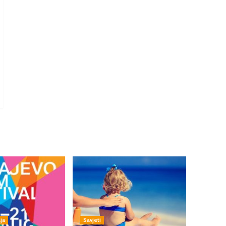
ja
Savjeti