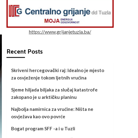
https://www.grijanjetuzla.ba/
Recent Posts
Skriveni hercegovački raj: Idealno je mjesto
za osvježenje tokom ljetnih vrućina
Sjeme hiljada biljaka za slučaj katastrofe
zakopano je u arktičku planinu
Najbolja namirnica za vrućine: Ništa ne
osvježava kao ovo povrće
Bogat program SFF -a i u Tuzli