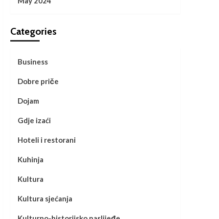
May 2024
Categories
Business
Dobre priče
Dojam
Gdje izaći
Hoteli i restorani
Kuhinja
Kultura
Kultura sjećanja
Kulturno-historijsko naslijeđe