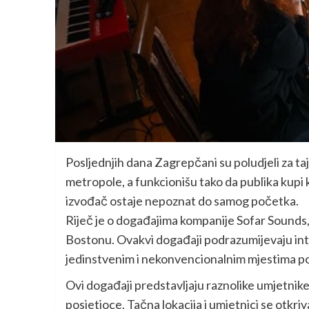
Posljednjih dana Zagrepčani su poludjeli za ta
metropole, a funkcionišu tako da publika kupi 
izvođač ostaje nepoznat do samog početka.
Riječ je o događajima kompanije Sofar Sounds, 
Bostonu. Ovakvi događaji podrazumijevaju inti
jedinstvenim i nekonvencionalnim mjestima pop
Ovi događaji predstavljaju raznolike umjetnike
posjetioce. Tačna lokacija i umjetnici se otkri