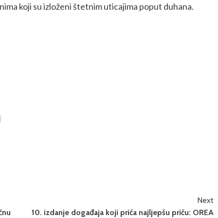
nima koji su izloženi štetnim uticajima poput duhana.
Next
čnu
10. izdanje događaja koji priča najljepšu priču: OREA