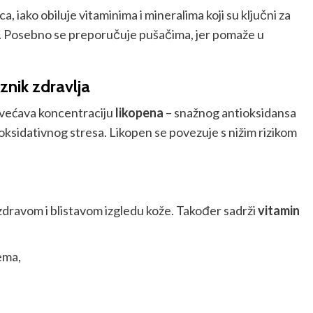
 iako obiluje vitaminima i mineralima koji su ključni za
ma. Posebno se preporučuje pušačima, jer pomaže u
znik zdravlja
ovećava koncentraciju
likopena
– snažnog antioksidansa
 oksidativnog stresa. Likopen se povezuje s nižim rizikom
i zdravom i blistavom izgledu kože. Također sadrži
vitamin
ema,