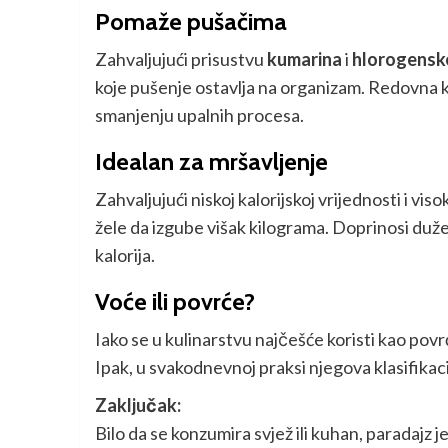
Pomaže pušačima
Zahvaljujući prisustvu
kumarina
i
hlorogenske
koje pušenje ostavlja na organizam. Redovna ko
smanjenju upalnih procesa.
Idealan za mršavljenje
Zahvaljujući niskoj kalorijskoj vrijednosti i vis
žele da izgube višak kilograma. Doprinosi duž
kalorija.
Voće ili povrće?
Iako se u kulinarstvu najčešće koristi kao povr
Ipak, u svakodnevnoj praksi njegova klasifikac
Zaključak:
Bilo da se konzumira svjež ili kuhan, paradajz 