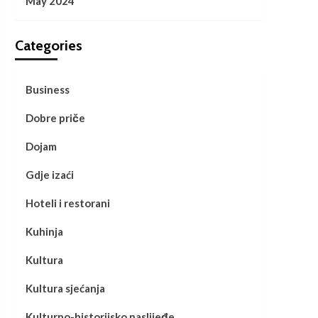
May 2024
Categories
Business
Dobre priče
Dojam
Gdje izaći
Hoteli i restorani
Kuhinja
Kultura
Kultura sjećanja
Kulturno-historijsko naslijeđe