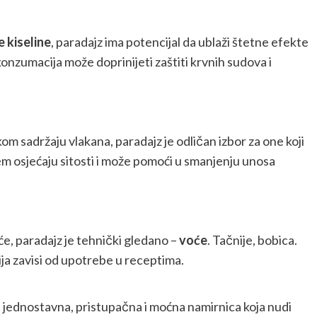
 kiseline
, paradajz ima potencijal da ublaži štetne efekte
nzumacija može doprinijeti zaštiti krvnih sudova i
okom sadržaju vlakana, paradajz je odličan izbor za one koji
em osjećaju sitosti i može pomoći u smanjenju unosa
će, paradajz je tehnički gledano –
voće
. Tačnije, bobica.
ija zavisi od upotrebe u receptima.
je jednostavna, pristupačna i moćna namirnica koja nudi