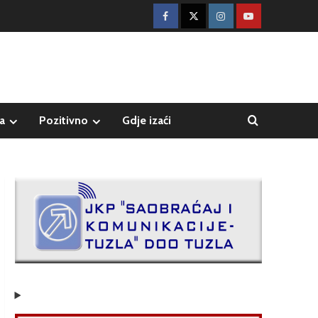
a
Pozitivno
Gdje izaći