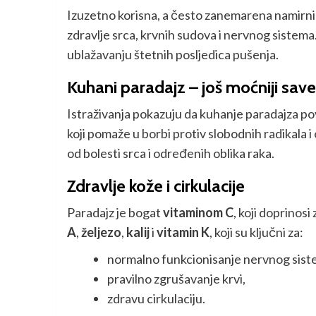
Izuzetno korisna, a često zanemarena namirnica,
zdravlje srca, krvnih sudova i nervnog siste
ublažavanju štetnih posljedica pušenja.
Kuhani paradajz – još moćniji save
Istraživanja pokazuju da kuhanje paradajza p
koji pomaže u borbi protiv slobodnih radikala i
od bolesti srca i određenih oblika raka.
Zdravlje kože i cirkulacije
Paradajz je bogat
vitaminom C
, koji doprinos
A
,
željezo
,
kalij
i
vitamin K
, koji su ključni za:
normalno funkcionisanje nervnog sist
pravilno zgrušavanje krvi,
zdravu cirkulaciju.