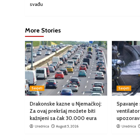
svađu
More Stories
Savjeti
Savjeti
Drakonske kazne u Njemačkoj:
Spavanje 
Za ovaj prekršaj možete biti
ventilato
kažnjeni sa čak 30.000 eura
upozorava
Urednica
August 5, 2026
Urednica