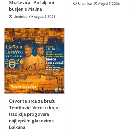
Straševića „Pošalji mi
Urednica
August 5, 2026
busjen s Malina
Urednica
August 5, 2026
Najave događaja
Otvorite srca za braću
Teofilović: Večer u kojoj
tradicija progovara
najljepšim glasovima
Balkana