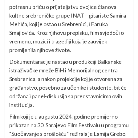
potresnu priču o prijateljstvu dvojice članova
kultne srebreničke grupe INAT – gitariste Samira
Mehića, koji je ostao u Srebrenici, i Faruka
Smajlovića. Kroz njihovu prepisku, film svjedoči o
vremenu, muzici i tragediji koja je zauvijek
promijenila njihove živote.
Dokumentarac je nastao u produkciji Balkanske
istraživačke mreže BiH i Memorijalnog centra
Srebrenica, a nakon projekcije koj je otvorena za
građanstvo, posebno za učenike i studente, bit će
održana i panel-diskusija sa predstavnicima ovih
institucija.
Film koji je u augustu 2024. godine premijerno
prikazan na 30. Sarajevo Film Festivalu u programu
“Suočavanje s prošlošću” režirala je Lamija Grebo,