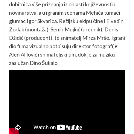
dobitnica više priznanja iz oblasti književnosti i
novinarstva, a u igranim scenama Mehića tumači
glumac Igor Skvarica. Režijsku ekipu čine i Elvedin
Zorlak (montaža), Semir Mujkić (urednik), Denis
Džidić (producent), te snimatelj Mirza Mršo. Igrani
dio filma vizualno potpisuju direktor fotografije
Alen Alilović i snimateljski tim, dok je za muziku
zaslužan Dino Šukalo.