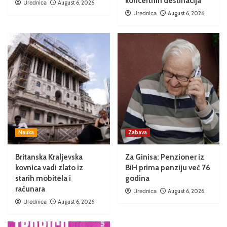
koncertnih destinacija
Urednica
August 6, 2026
Urednica
August 6, 2026
Nauka
Zabava
Britanska Kraljevska
Za Ginisa: Penzioner iz
kovnica vadi zlato iz
BiH prima penziju već 76
starih mobitela i
godina
računara
Urednica
August 6, 2026
Urednica
August 6, 2026