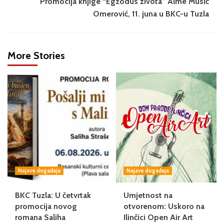
Promocija knjige “Egzodus života” Alme Musić
Omerović, 11. juna u BKC-u Tuzla
More Stories
Najave događaja
Najave događaja
BKC Tuzla: U četvrtak
Umjetnost na
promocija novog
otvorenom: Uskoro na
romana Saliha
Ilinčici Open Air Art