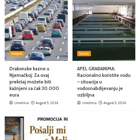
Savjeti
Servis
Drakonske kazne u
APEL GRAĐANIMA:
Njemačkoj: Za ovaj
Racionalno koristite vodu
prekršaj možete biti
– situacija u
kažnjeni sa čak 30.000
vodosnabdijevanju je
eura
ozbiljna
Urednica
August 5, 2026
Urednica
August 5, 2026