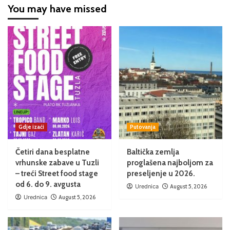
You may have missed
Gdje izaći
Putovanja
Četiri dana besplatne
Baltička zemlja
vrhunske zabave u Tuzli
proglašena najboljom za
– treći Street food stage
preseljenje u 2026.
od 6. do 9. avgusta
Urednica
August 5, 2026
Urednica
August 5, 2026