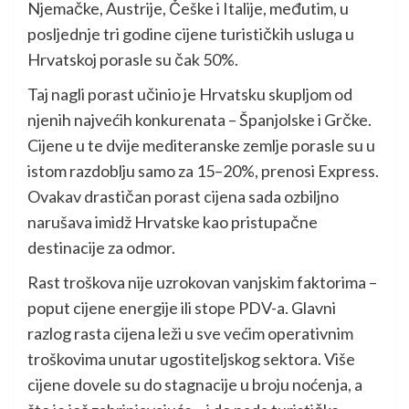
Njemačke, Austrije, Češke i Italije, međutim, u
posljednje tri godine cijene turističkih usluga u
Hrvatskoj porasle su čak 50%.
Taj nagli porast učinio je Hrvatsku skupljom od
njenih najvećih konkurenata – Španjolske i Grčke.
Cijene u te dvije mediteranske zemlje porasle su u
istom razdoblju samo za 15–20%, prenosi Express.
Ovakav drastičan porast cijena sada ozbiljno
narušava imidž Hrvatske kao pristupačne
destinacije za odmor.
Rast troškova nije uzrokovan vanjskim faktorima –
poput cijene energije ili stope PDV-a. Glavni
razlog rasta cijena leži u sve većim operativnim
troškovima unutar ugostiteljskog sektora. Više
cijene dovele su do stagnacije u broju noćenja, a