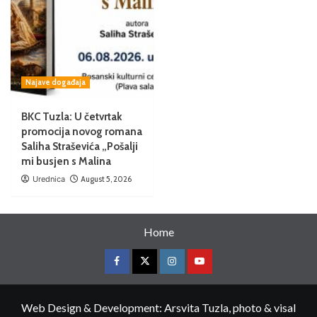
Najave događaja
BKC Tuzla: U četvrtak
promocija novog romana
Saliha Straševića „Pošalji
mi busjen s Malina
Urednica
August 5, 2026
Home
Web Design & Development: Arsvita Tuzla, photo & visal