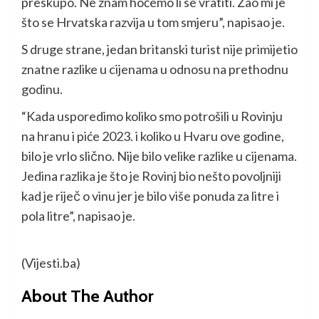
preskupo. Ne znam hoćemo li se vratiti. Žao mi je
što se Hrvatska razvija u tom smjeru”, napisao je.
S druge strane, jedan britanski turist nije primijetio
znatne razlike u cijenama u odnosu na prethodnu
godinu.
“Kada usporedimo koliko smo potrošili u Rovinju
na hranu i piće 2023. i koliko u Hvaru ove godine,
bilo je vrlo slično. Nije bilo velike razlike u cijenama.
Jedina razlika je što je Rovinj bio nešto povoljniji
kad je riječ o vinu jer je bilo više ponuda za litre i
pola litre”, napisao je.
(Vijesti.ba)
About The Author