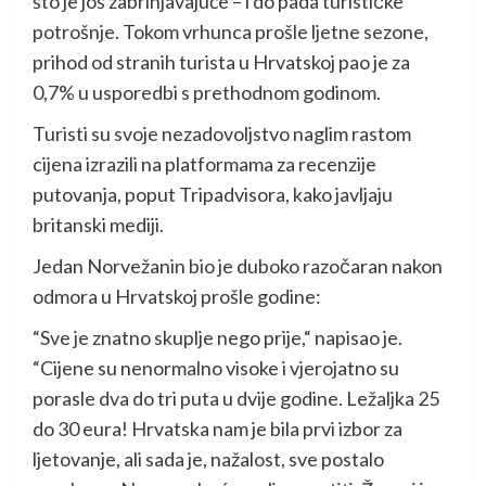
što je još zabrinjavajuće – i do pada turističke
potrošnje. Tokom vrhunca prošle ljetne sezone,
prihod od stranih turista u Hrvatskoj pao je za
0,7% u usporedbi s prethodnom godinom.
Turisti su svoje nezadovoljstvo naglim rastom
cijena izrazili na platformama za recenzije
putovanja, poput Tripadvisora, kako javljaju
britanski mediji.
Jedan Norvežanin bio je duboko razočaran nakon
odmora u Hrvatskoj prošle godine:
“Sve je znatno skuplje nego prije,“ napisao je.
“Cijene su nenormalno visoke i vjerojatno su
porasle dva do tri puta u dvije godine. Ležaljka 25
do 30 eura! Hrvatska nam je bila prvi izbor za
ljetovanje, ali sada je, nažalost, sve postalo