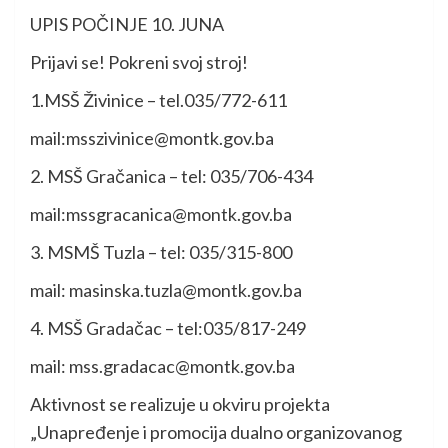
UPIS POČINJE 10. JUNA
Prijavi se! Pokreni svoj stroj!
1.MSŠ Živinice – tel.035/772-611
mail:msszivinice@montk.gov.ba
2. MSŠ Gračanica – tel: 035/706-434
mail:mssgracanica@montk.gov.ba
3. MSMŠ Tuzla – tel: 035/315-800
mail: masinska.tuzla@montk.gov.ba
4. MSŠ Gradačac – tel:035/817-249
mail: mss.gradacac@montk.gov.ba
Aktivnost se realizuje u okviru projekta
„Unapređenje i promocija dualno organizovanog