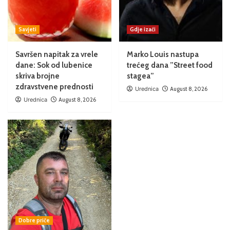
Savjeti
Gdje izaći
Savršen napitak za vrele
Marko Louis nastupa
dane: Sok od lubenice
trećeg dana ”Street food
skriva brojne
stagea”
zdravstvene prednosti
Urednica
August 8, 2026
Urednica
August 8, 2026
Dobre priče