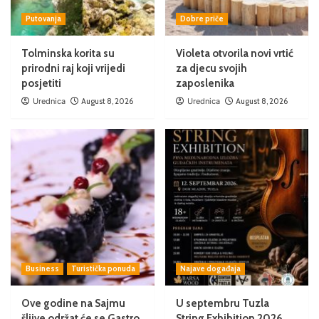
Putovanja
Dobre priče
Tolminska korita su
Violeta otvorila novi vrtić
prirodni raj koji vrijedi
za djecu svojih
posjetiti
zaposlenika
Urednica
August 8, 2026
Urednica
August 8, 2026
Business
Turistička ponuda
Najave događaja
Ove godine na Sajmu
U septembru Tuzla
šljive održat će se Gastro
String Exhibition 2026.