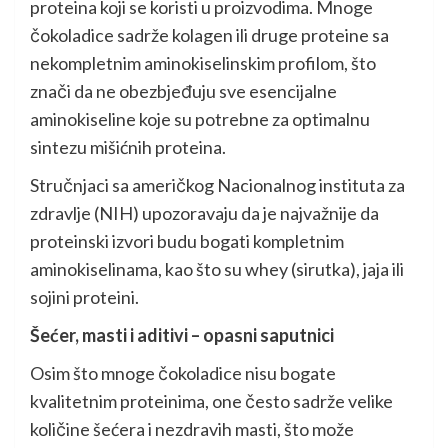
proteina koji se koristi u proizvodima. Mnoge
čokoladice sadrže kolagen ili druge proteine sa
nekompletnim aminokiselinskim profilom, što
znači da ne obezbjeđuju sve esencijalne
aminokiseline koje su potrebne za optimalnu
sintezu mišićnih proteina.
Stručnjaci sa američkog Nacionalnog instituta za
zdravlje (NIH) upozoravaju da je najvažnije da
proteinski izvori budu bogati kompletnim
aminokiselinama, kao što su whey (sirutka), jaja ili
sojini proteini.
Šećer, masti i aditivi – opasni saputnici
Osim što mnoge čokoladice nisu bogate
kvalitetnim proteinima, one često sadrže velike
količine šećera i nezdravih masti, što može