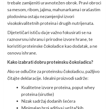
trebale zamijeniti uravnotežen obrok. Pravi obroci
sa mesom, ribom, jajima, mahunarkama i orašastim
plodovima ostaju nezamjenjivi izvori
visokokvalitetnih proteina i drugih nutrijenata.
Dijetetičari ističu da je važno fokusirati se na
raznovrsnu ishranu i prirodne izvore hrane, te
koristiti proteinske čokoladice kao dodatak, a ne
osnovu ishrane.
Kako izabrati dobru proteinsku čokoladicu?
Ako se odlučite za proteinsku čokoladicu, pažljivo
čitajte deklaracije. Idealni proizvodi sadrže:
Kvalitetne izvore proteina, poput whey
proteina (sirutke)
Nizak sadržaj dodanih šećera
Minimalan broj aditiva i veštačkih