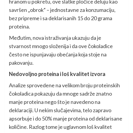
hranom u pokretu, ove slatke pločice deluju kao
savršen „obrok“ – jednostavne za konzumaciju,
bez pripreme i sa deklarisanih 15 do 20 grama
proteina.
Međutim, nova istraživanja ukazuju da je
stvarnost mnogo složenija i da ove čokoladice
često ne ispunjavaju obećanja koja stoje na
pakovanju.
Nedovoljno proteina i loš kvalitet izvora
Analize sprovedene na velikom broju proteinskih
čokoladica pokazuju da mnoge sadrže znatno
manje proteina nego što je navedeno na
deklaraciji. U nekim slučajevima, telo zapravo
apsorbuje i do 50% manje proteina od deklarisane
količine. Razlog tome je uglavnom loš kvalitet