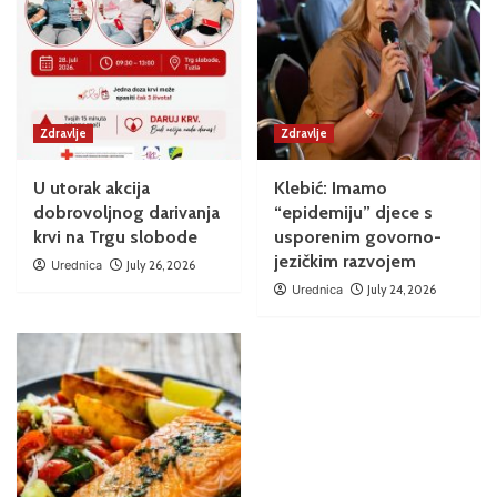
Zdravlje
Zdravlje
U utorak akcija
Klebić: Imamo
dobrovoljnog darivanja
“epidemiju” djece s
krvi na Trgu slobode
usporenim govorno-
jezičkim razvojem
Urednica
July 26, 2026
Urednica
July 24, 2026