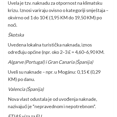
Uvela je tzv. naknadu za otpornost na klimatsku
krizu. Iznosi variraju ovisno o kategoriji smještaja –
okvirno od 1 do 10 € (1,95 KM do 19,50 KM) po
noći.
Škotska
Uvedena lokalna turistička naknada, iznos
određuju općine (npr. oko 2–3 £ = 4,60–6,90 KM.
Algarve (Portugal) i Gran Canaria (Španija)
Uveli su naknade – npr. u Mogánu: 0,15 € (0,29
KM) po danu.
Valencia (Španija)
Nova vlast odustala je od uvođenja naknade,
nazivajući je “nepravednom i nepotrebnom”.
ETIAS viza za EU