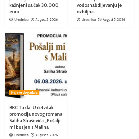
kažnjeni sa čak 30.000
vodosnabdijevanju je
eura
ozbiljna
Urednica
August 5, 2026
Urednica
August 5, 2026
Najave događaja
BKC Tuzla: U četvrtak
promocija novog romana
Saliha Straševića „Pošalji
mi busjen s Malina
Urednica
August 5, 2026