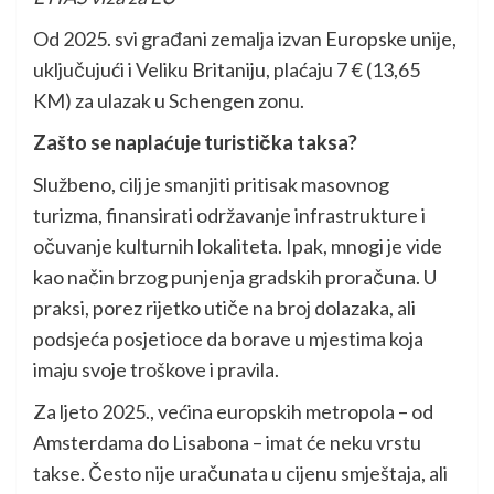
Od 2025. svi građani zemalja izvan Europske unije,
uključujući i Veliku Britaniju, plaćaju 7 € (13,65
KM) za ulazak u Schengen zonu.
Zašto se naplaćuje turistička taksa?
Službeno, cilj je smanjiti pritisak masovnog
turizma, finansirati održavanje infrastrukture i
očuvanje kulturnih lokaliteta. Ipak, mnogi je vide
kao način brzog punjenja gradskih proračuna. U
praksi, porez rijetko utiče na broj dolazaka, ali
podsjeća posjetioce da borave u mjestima koja
imaju svoje troškove i pravila.
Za ljeto 2025., većina europskih metropola – od
Amsterdama do Lisabona – imat će neku vrstu
takse. Često nije uračunata u cijenu smještaja, ali