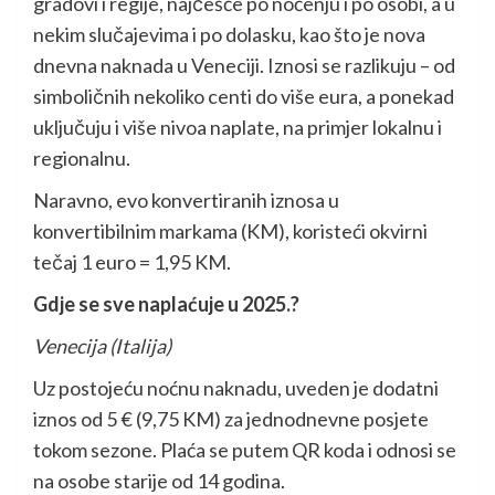
gradovi i regije, najčešće po noćenju i po osobi, a u
nekim slučajevima i po dolasku, kao što je nova
dnevna naknada u Veneciji. Iznosi se razlikuju – od
simboličnih nekoliko centi do više eura, a ponekad
uključuju i više nivoa naplate, na primjer lokalnu i
regionalnu.
Naravno, evo konvertiranih iznosa u
konvertibilnim markama (KM), koristeći okvirni
tečaj 1 euro = 1,95 KM.
Gdje se sve naplaćuje u 2025.?
Venecija (Italija)
Uz postojeću noćnu naknadu, uveden je dodatni
iznos od 5 € (9,75 KM) za jednodnevne posjete
tokom sezone. Plaća se putem QR koda i odnosi se
na osobe starije od 14 godina.