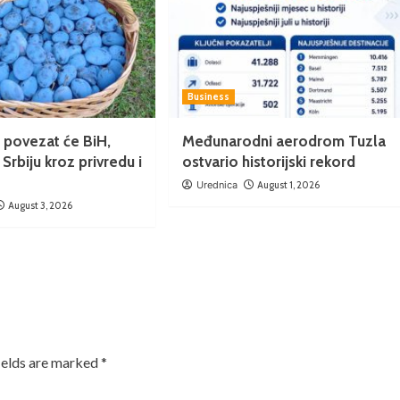
Business
e’ povezat će BiH,
Međunarodni aerodrom Tuzla
 Srbiju kroz privredu i
ostvario historijski rekord
Urednica
August 1, 2026
August 3, 2026
ields are marked
*