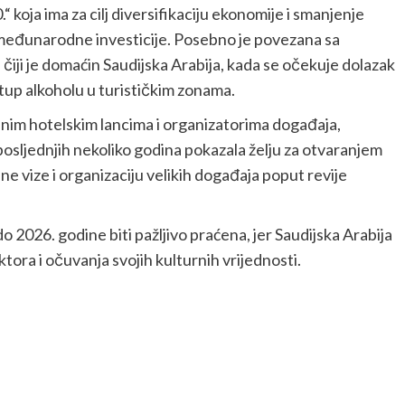
“ koja ima za cilj diversifikaciju ekonomije i smanjenje
i međunarodne investicije. Posebno je povezana sa
iji je domaćin Saudijska Arabija, kada se očekuje dolazak
stup alkoholu u turističkim zonama.
nim hotelskim lancima i organizatorima događaja,
posljednjih nekoliko godina pokazala želju za otvaranjem
e vize i organizaciju velikih događaja poput revije
 2026. godine biti pažljivo praćena, jer Saudijska Arabija
tora i očuvanja svojih kulturnih vrijednosti.