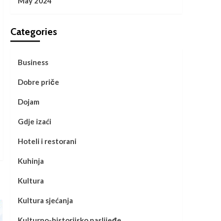
May 2024
Categories
Business
Dobre priče
Dojam
Gdje izaći
Hoteli i restorani
Kuhinja
Kultura
Kultura sjećanja
Kulturno-historijsko naslijeđe