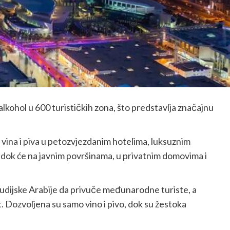
alkohol u 600 turističkih zona, što predstavlja značajnu
vina i piva u petozvjezdanim hotelima, luksuznim
, dok će na javnim površinama, u privatnim domovima i
audijske Arabije da privuče međunarodne turiste, a
. Dozvoljena su samo vino i pivo, dok su žestoka