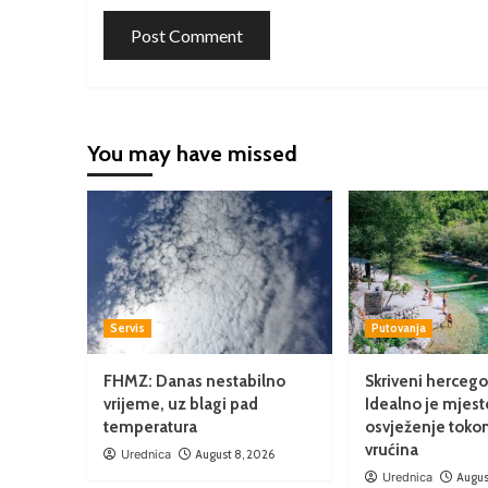
You may have missed
Servis
Putovanja
FHMZ: Danas nestabilno
Skriveni hercegov
vrijeme, uz blagi pad
Idealno je mjest
temperatura
osvježenje tokom
vrućina
Urednica
August 8, 2026
Urednica
Augus