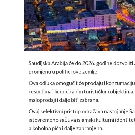
Saudijska Arabija će do 2026. godine dozvoliti 
promjenu u politici ove zemlje.
Ova odluka omogućit će prodaju i konzumaciju 
resortima i licenciranim turističkim objektima
maloprodaji i dalje biti zabrana.
Ovaj selektivni pristup odražava nastojanje S
istovremeno sačuva islamski kulturni identitet
alkoholna pića i dalje zabranjena.