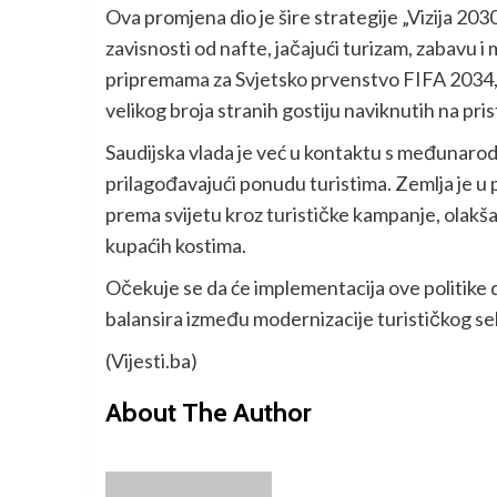
Ova promjena dio je šire strategije „Vizija 2030.
zavisnosti od nafte, jačajući turizam, zabavu 
pripremama za Svjetsko prvenstvo FIFA 2034, č
velikog broja stranih gostiju naviknutih na pri
Saudijska vlada je već u kontaktu s međunarod
prilagođavajući ponudu turistima. Zemlja je u 
prema svijetu kroz turističke kampanje, olakšan
kupaćih kostima.
Očekuje se da će implementacija ove politike do
balansira između modernizacije turističkog sek
(Vijesti.ba)
About The Author