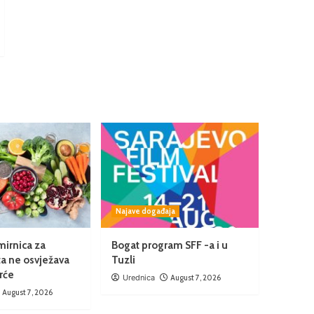
Najave događaja
mirnica za
Bogat program SFF -a i u
ta ne osvježava
Tuzli
rće
Urednica
August 7, 2026
August 7, 2026