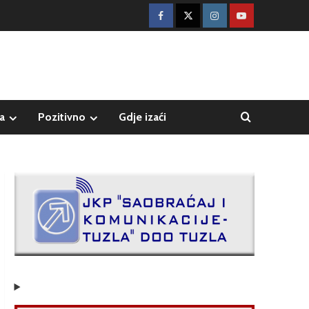
a
Pozitivno
Gdje izaći