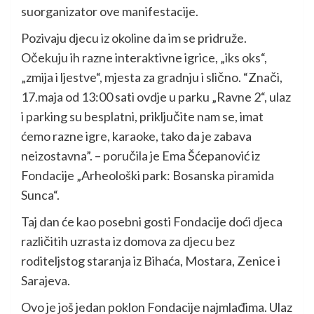
suorganizator ove manifestacije.
Pozivaju djecu iz okoline da im se pridruže.
Očekuju ih razne interaktivne igrice, „iks oks“,
„zmija i ljestve“, mjesta za gradnju i slično. “Znači,
17.maja od 13:00 sati ovdje u parku „Ravne 2“, ulaz
i parking su besplatni, priključite nam se, imat
ćemo razne igre, karaoke, tako da je zabava
neizostavna”. – poručila je Ema Šćepanović iz
Fondacije „Arheološki park: Bosanska piramida
Sunca“.
Taj dan će kao posebni gosti Fondacije doći djeca
različitih uzrasta iz domova za djecu bez
roditeljstog staranja iz Bihaća, Mostara, Zenice i
Sarajeva.
Ovo je još jedan poklon Fondacije najmlađima. Ulaz