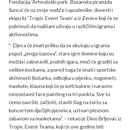
Fondacija ‘Arheološki park: Bosanska piramida
Sunca’ će uz svoje vodiče i uposlenike, dovesti i
ekipu liz ‘Tropic Event Team’-a iz Zenice koji će se
pobrinuti da mališani uživaju u različitim igrama i
aktivnostima.
“- Djeca će imati priliku da se okušaju u igrama
poput „jenga izazova“, stare igre domine koju su
možda i zaboravili, podnih igara, moći će graditi sa
velikim kockama, a pored toga će imati i sportske
aktivnosti (košarka, odbojka u pijesku, nogomet),
maskote, klauna koji će praviti balone i naravno
neizostavni face painting na tri punkta. Sve to
ćemo završiti, začiniti, staviti šlag na tortu sa
koncertom dječijih pjesmica, ustvari plesnom
zabavom sa maskotama”. – rekao je Dino Brljevac iz
Tropic Event Teama, koji će ove godine biti