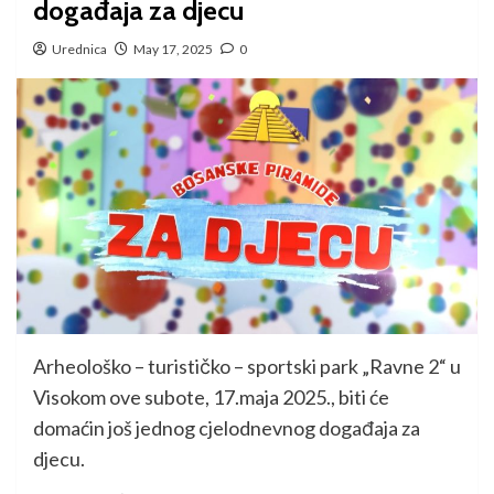
događaja za djecu
Urednica
May 17, 2025
0
Arheološko – turističko – sportski park „Ravne 2“ u
Visokom ove subote, 17.maja 2025., biti će
domaćin još jednog cjelodnevnog događaja za
djecu.