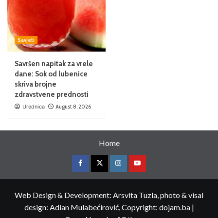
Savjeti
Savršen napitak za vrele
dane: Sok od lubenice
skriva brojne
zdravstvene prednosti
Urednica
August 8, 2026
Home
Web Design & Development: Arsvita Tuzla, photo & visal
design: Adian Mulabećirović, Copyright: dojam.ba
|