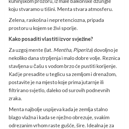
kuhinjskom prozoru, iz male balkonske džungle
koju stvaramo u tišini. Menta stvara atmosferu.
Zelena, raskošna i nepretenciozna, pripada
prostoru u kojem se živi sporije.
Kako posaditi vlastiti izvor svježine?
Za uzgoj mente (lat.
Mentha,
Piperita
) dovoljno je
nekoliko dana strpljenja i malo dobre volje. Reznica
stavljena u čašu s vodom brzo će pustiti korijenje.
Kad je presadite u teglicu sa zemljom i drenažom,
postavite je na mjesto koje prima jutarnje ili
filtrirano svjetlo, daleko od surovih podnevnih
zraka.
Menta najbolje uspijeva kada je zemlja stalno
blago vlažna i kada se nježno obrezuje, svakim
odrezanim vrhom raste gušće, šire. Idealna je za