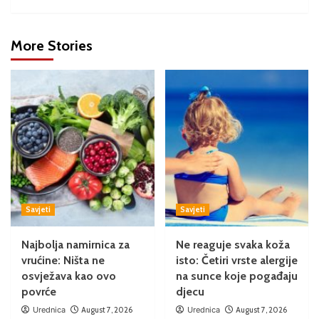
More Stories
Savjeti
Savjeti
Najbolja namirnica za
Ne reaguje svaka koža
vrućine: Ništa ne
isto: Četiri vrste alergije
osvježava kao ovo
na sunce koje pogađaju
povrće
djecu
Urednica
August 7, 2026
Urednica
August 7, 2026