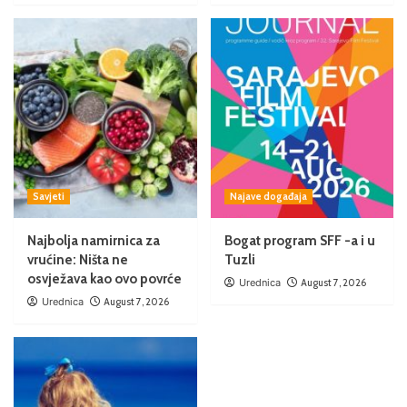
Savjeti
Najave događaja
Najbolja namirnica za
Bogat program SFF -a i u
vrućine: Ništa ne
Tuzli
osvježava kao ovo povrće
Urednica
August 7, 2026
Urednica
August 7, 2026