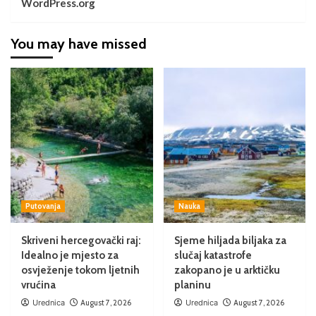
WordPress.org
You may have missed
Putovanja
Nauka
Skriveni hercegovački raj:
Sjeme hiljada biljaka za
Idealno je mjesto za
slučaj katastrofe
osvježenje tokom ljetnih
zakopano je u arktičku
vrućina
planinu
Urednica
August 7, 2026
Urednica
August 7, 2026