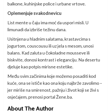
balkone, kuhinjske police i urbane vrtove.
Oplemenjuje svakodnevicu
List mente u čaju ima moć da uspori misli. U
limunadi da izbriše težinu dana.
Usitnjena u hladnim salatama, krastavcima s
jogurtom, couscousu ili uz jela s mesom, unosi
balans. Kad zaluta u čokoladne mousseve ili
biskvite, donosi kontrast i eleganciju. Na desertu
djeluje kao potpis mirisne estetike.
Među svim začinima koje možemo posaditi kod
kuće, ona se ističe kao ona koju najbrže zavolimo –
jer miriše na smirenost, pažnju i život koji se živi s
osjećajem, prenosi portal Žene.ba.
About The Author