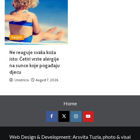
Savjeti
Ne reaguje svaka koža
isto: Četiri vrste alergije
na sunce koje pogađaju
djecu
Urednica
August 7, 2026
Home
Web Design & Development: Arsvita Tuzla, photo & visal