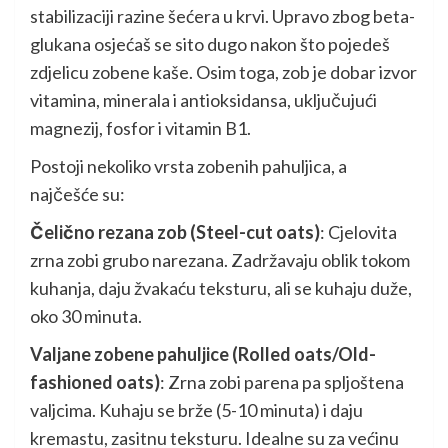
stabilizaciji razine šećera u krvi. Upravo zbog beta-
glukana osjećaš se sito dugo nakon što pojedeš
zdjelicu zobene kaše. Osim toga, zob je dobar izvor
vitamina, minerala i antioksidansa, uključujući
magnezij, fosfor i vitamin B1.
Postoji nekoliko vrsta zobenih pahuljica, a
najčešće su:
Čelično rezana zob (Steel-cut oats)
: Cjelovita
zrna zobi grubo narezana. Zadržavaju oblik tokom
kuhanja, daju žvakaću teksturu, ali se kuhaju duže,
oko 30 minuta.
Valjane zobene pahuljice (Rolled oats/Old-
fashioned oats)
: Zrna zobi parena pa spljoštena
valjcima. Kuhaju se brže (5-10 minuta) i daju
kremastu, zasitnu teksturu. Idealne su za većinu