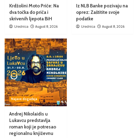
Krdžolini Moto Priče: Na
Iz NLB Banke pozivaju na
dva točka do priča i
oprez: Zaštitite svoje
skrivenih ljepota BiH
podatke
Urednica
August 8, 2026
Urednica
August 8, 2026
Najave događaja
Andrej Nikolaidis u
Lukavcu predstavlja
roman koji je potresao
regionalnu književnu