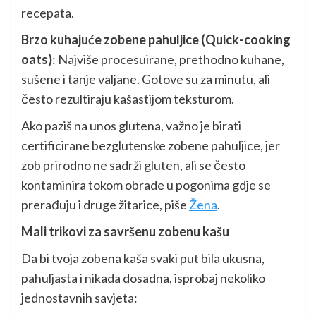
recepata.
Brzo kuhajuće zobene pahuljice (Quick-cooking
oats)
: Najviše procesuirane, prethodno kuhane,
sušene i tanje valjane. Gotove su za minutu, ali
često rezultiraju kašastijom teksturom.
Ako paziš na unos glutena, važno je birati
certificirane bezglutenske zobene pahuljice, jer
zob prirodno ne sadrži gluten, ali se često
kontaminira tokom obrade u pogonima gdje se
prerađuju i druge žitarice, piše
Žena
.
Mali trikovi za savršenu zobenu kašu
Da bi tvoja zobena kaša svaki put bila ukusna,
pahuljasta i nikada dosadna, isprobaj nekoliko
jednostavnih savjeta: