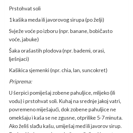
Prstohvat soli
1 kašika meda ili javorovog sirupa (po želji)
Svježe voće po izboru (npr. banane, bobičasto
voće, jabuke)
Šaka orašastih plodova (npr. bademi, orasi,
lješnjaci)
Kašikica sjemenki (npr. chia, lan, suncokret)
Priprema:
U šerpici pomiješaj zobene pahuljice, mlijeko (ili
vodu) i prstohvat soli. Kuhaj na srednje jakoj vatri,
povremeno miješajući, dok zobene pahuljice ne
omekšaju i kaša se ne zgusne, otprilike 5-7 minuta.
Ako želiš slađu kašu, umiješaj med ili javorov sirup.