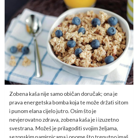
Zobena kaša nije samo običan doručak; ona je
prava energetska bomba koja te može držati sitom
i punom elana cijelo jutro. Osim što je
nevjerovatno zdrava, zobena kaša je i izuzetno
svestrana. Možeš je prilagoditi svojim željama,
sezonskim namirnicama i onome što trenutno imaš