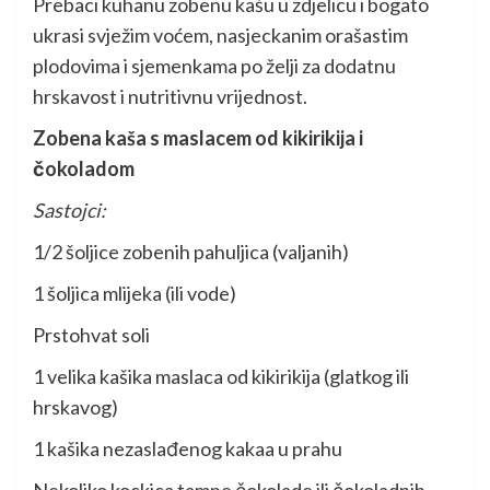
Prebaci kuhanu zobenu kašu u zdjelicu i bogato
ukrasi svježim voćem, nasjeckanim orašastim
plodovima i sjemenkama po želji za dodatnu
hrskavost i nutritivnu vrijednost.
Zobena kaša s maslacem od kikirikija i
čokoladom
Sastojci:
1/2 šoljice zobenih pahuljica (valjanih)
1 šoljica mlijeka (ili vode)
Prstohvat soli
1 velika kašika maslaca od kikirikija (glatkog ili
hrskavog)
1 kašika nezaslađenog kakaa u prahu
Nekoliko kockica tamne čokolade ili čokoladnih