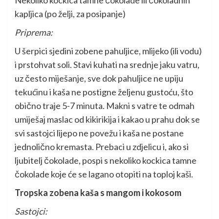
kapljica (po želji, za posipanje)
Priprema:
U šerpici sjedini zobene pahuljice, mlijeko (ili vodu)
i prstohvat soli. Stavi kuhati na srednje jaku vatru,
uz često miješanje, sve dok pahuljice ne upiju
tekućinu i kaša ne postigne željenu gustoću, što
obično traje 5-7 minuta. Makni s vatre te odmah
umiješaj maslac od kikirikija i kakao u prahu dok se
svi sastojci lijepo ne povežu i kaša ne postane
jednolično kremasta. Prebaci u zdjelicu i, ako si
ljubitelj čokolade, pospi s nekoliko kockica tamne
čokolade koje će se lagano otopiti na toploj kaši.
Tropska zobena kaša s mangom i kokosom
Sastojci: