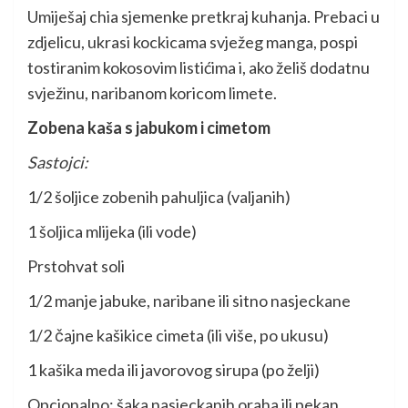
Umiješaj chia sjemenke pretkraj kuhanja. Prebaci u
zdjelicu, ukrasi kockicama svježeg manga, pospi
tostiranim kokosovim listićima i, ako želiš dodatnu
svježinu, naribanom koricom limete.
Zobena kaša s jabukom i cimetom
Sastojci:
1/2 šoljice zobenih pahuljica (valjanih)
1 šoljica mlijeka (ili vode)
Prstohvat soli
1/2 manje jabuke, naribane ili sitno nasjeckane
1/2 čajne kašikice cimeta (ili više, po ukusu)
1 kašika meda ili javorovog sirupa (po želji)
Opcionalno: šaka nasjeckanih oraha ili pekan