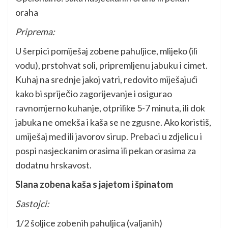
oraha
Priprema:
U šerpici pomiješaj zobene pahuljice, mlijeko (ili
vodu), prstohvat soli, pripremljenu jabuku i cimet.
Kuhaj na srednje jakoj vatri, redovito miješajući
kako bi spriječio zagorijevanje i osigurao
ravnomjerno kuhanje, otprilike 5-7 minuta, ili dok
jabuka ne omekša i kaša se ne zgusne. Ako koristiš,
umiješaj med ili javorov sirup. Prebaci u zdjelicu i
pospi nasjeckanim orasima ili pekan orasima za
dodatnu hrskavost.
Slana zobena kaša s jajetom i špinatom
Sastojci:
1/2 šoljice zobenih pahuljica (valjanih)