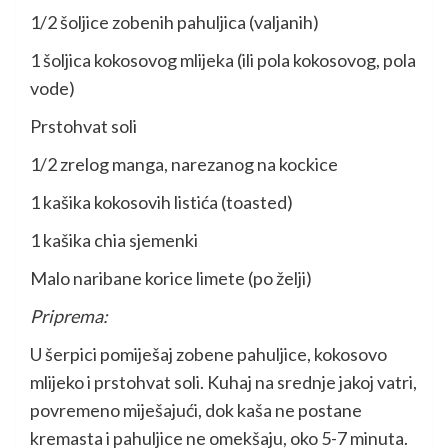
1/2 šoljice zobenih pahuljica (valjanih)
1 šoljica kokosovog mlijeka (ili pola kokosovog, pola
vode)
Prstohvat soli
1/2 zrelog manga, narezanog na kockice
1 kašika kokosovih listića (toasted)
1 kašika chia sjemenki
Malo naribane korice limete (po želji)
Priprema:
U šerpici pomiješaj zobene pahuljice, kokosovo
mlijeko i prstohvat soli. Kuhaj na srednje jakoj vatri,
povremeno miješajući, dok kaša ne postane
kremasta i pahuljice ne omekšaju, oko 5-7 minuta.