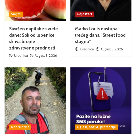
Savjeti
Gdje izaći
Savršen napitak za vrele
Marko Louis nastupa
dane: Sok od lubenice
trećeg dana ”Street food
skriva brojne
stagea”
zdravstvene prednosti
Urednica
August 8, 2026
Urednica
August 8, 2026
Dobre priče
Oglasi, pozivi i promocije