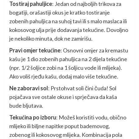
Tostiraj pahuljice
: Jedan od najboljih trikova za
bogatiji, orašastiji okus je kratko tostiranje
zobenih pahuljica na suhoj tavi ili s malo maslaca ili
kokosovog ulja prije dodavanja tekućine. Dovoljno
je nekoliko minuta, dok ne zamirišu.
Pravi omjer tekućine
: Osnovni omjer za kremastu
kašu je 1 dio zobenih pahuljica na 2 dijela tekućine
(npr. 1/2 šoljice zobi na 1 šoljicu vode ili mlijeka).
Ako voliš rjeđu kašu, dodaj malo više tekućine.
Ne zaboravi sol
: Prstohvat soli čini čuda! Sol
pojačava sve ostale okuse i sprječava da kaša
bude bljutava.
Tekućina po izboru
: Možeš koristiti vodu, obično
mlijeko ili biljne napitke poput bademovog,
zobenog ili kokosovog mlijeka. Kombinacija pola