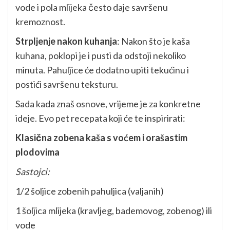
vode i pola mlijeka često daje savršenu
kremoznost.
Strpljenje nakon kuhanja
: Nakon što je kaša
kuhana, poklopi je i pusti da odstoji nekoliko
minuta. Pahuljice će dodatno upiti tekućinu i
postići savršenu teksturu.
Sada kada znaš osnove, vrijeme je za konkretne
ideje. Evo pet recepata koji će te inspirirati:
Klasična zobena kaša s voćem i orašastim
plodovima
Sastojci:
1/2 šoljice zobenih pahuljica (valjanih)
1 šoljica mlijeka (kravljeg, bademovog, zobenog) ili
vode