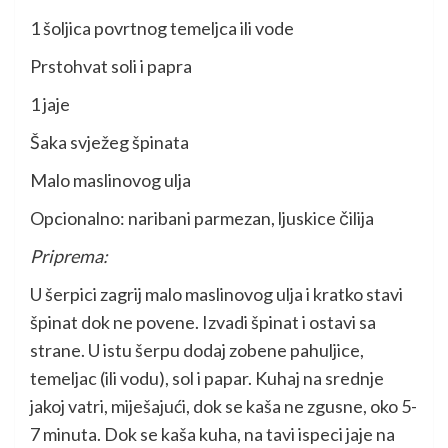
1 šoljica povrtnog temeljca ili vode
Prstohvat soli i papra
1 jaje
Šaka svježeg špinata
Malo maslinovog ulja
Opcionalno: naribani parmezan, ljuskice čilija
Priprema:
U šerpici zagrij malo maslinovog ulja i kratko stavi
špinat dok ne povene. Izvadi špinat i ostavi sa
strane. U istu šerpu dodaj zobene pahuljice,
temeljac (ili vodu), sol i papar. Kuhaj na srednje
jakoj vatri, miješajući, dok se kaša ne zgusne, oko 5-
7 minuta. Dok se kaša kuha, na tavi ispeci jaje na