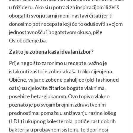
u frižideru. Ako si u potrazi za inspiracijom ili želiš
obogatiti svoj jutarnji meni, nastavi čitati jer ti
donosimo pet recepata koji će te oduševiti svojom
jednostavnošću i bogatstvom okusa, piše
Oslobođenje.ba.
Zašto je zobena kaša idealan izbor?
Prije nego što zaronimo u recepte, važno je
istaknuti zašto je zobena kaša toliko cijenjena.
Obične, valjane zobene pahuljice (old-fashioned
oats) su cjelovite žitarice bogate vlaknima,
posebice beta-glukanom. Ovo topivo vlakno
poznato je po svojim brojnim zdravstvenim
prednostima: pomaže u snižavanju razine lošeg
(LDL) i ukupnog kolesterola, potiče rast dobrih
bakterija u probavnom sistemu te doprinosi