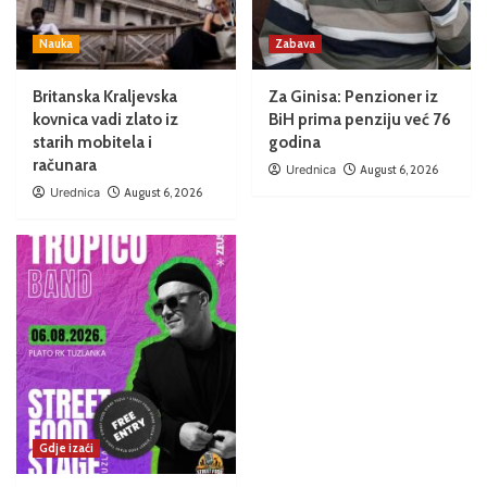
Nauka
Zabava
Britanska Kraljevska
Za Ginisa: Penzioner iz
kovnica vadi zlato iz
BiH prima penziju već 76
starih mobitela i
godina
računara
Urednica
August 6, 2026
Urednica
August 6, 2026
Gdje izaći