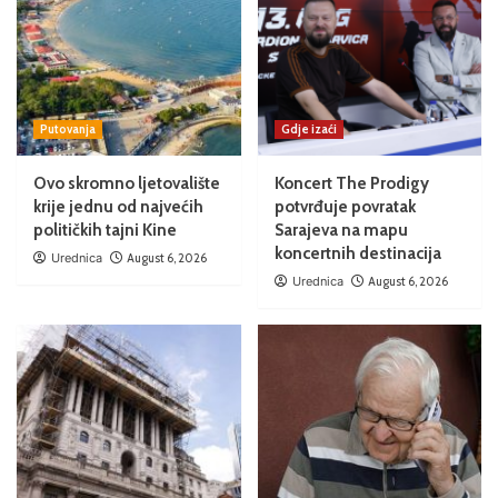
Putovanja
Gdje izaći
Ovo skromno ljetovalište
Koncert The Prodigy
krije jednu od najvećih
potvrđuje povratak
političkih tajni Kine
Sarajeva na mapu
koncertnih destinacija
Urednica
August 6, 2026
Urednica
August 6, 2026