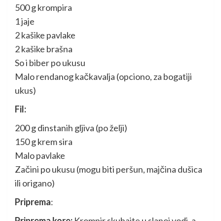
500 g krompira
1 jaje
2 kašike pavlake
2 kašike brašna
So i biber po ukusu
Malo rendanog kačkavalja (opciono, za bogatiji
ukus)
Fil:
200 g dinstanih gljiva (po želji)
150 g krem sira
Malo pavlake
Začini po ukusu (mogu biti peršun, majčina dušica
ili origano)
Priprema
:
Priprema kore:
Krompir skuhajte u slanoj vodi, a