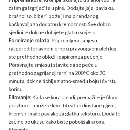
zatim ga izgnječite u pire. Dodajte jaje, pavlaku,
brašno, so, biber i po želji malo rendanog
kačkavalja za dodatnu kremoznost. Sve dobro
sjedinite dok ne dobijete glatku smjesu.
Formiranje rolata:
Pripremljenu smjesu
rasporedite ravnomjerno u pravougaoni pleh koji
ste prethodno obložili papirom za pečenje.
Poravnajte smjesu i stavite da se peče u
prethodno zagrijanoj rerni na 200°C oko 20
minuta, dok ne dobije zlatno-smeđu boju i čvrstu
koricu.
Filovanje:
Kada se kora ohladi, premažite je filom
po izboru – možete koristiti sitno dinstane gljive,
krem sir i malo pavlake za glatku teksturu. Dodajte
začine po ukusu kako biste poboljšali aromu
filovanja.