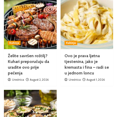
Kuhinja
Kuhinja
Želite savršen roštilj?
Ovo je prava ljetna
Kuhari preporučuju da
tjestenina, jako je
uradite ovo prije
kremasta i fina – radi se
pečenja
u jednom loncu
Urednica
August 2, 2026
Urednica
August 1, 2026